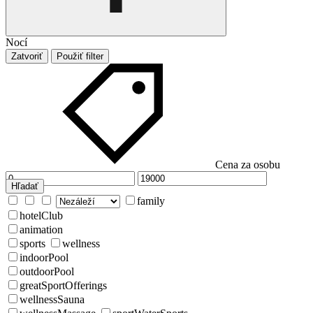
Nocí
Zatvoriť
Použiť filter
Cena za osobu
Hľadať
family
hotelClub
animation
sports
wellness
indoorPool
outdoorPool
greatSportOfferings
wellnessSauna