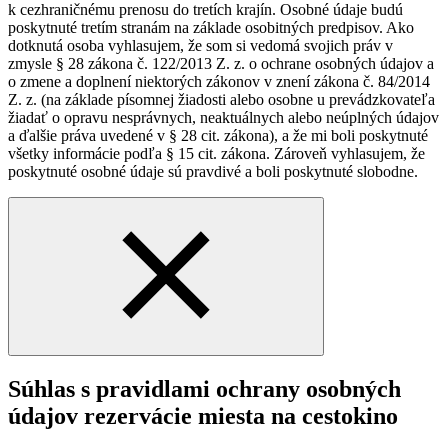
k cezhraničnému prenosu do tretích krajín. Osobné údaje budú
poskytnuté tretím stranám na základe osobitných predpisov. Ako
dotknutá osoba vyhlasujem, že som si vedomá svojich práv v
zmysle § 28 zákona č. 122/2013 Z. z. o ochrane osobných údajov a
o zmene a doplnení niektorých zákonov v znení zákona č. 84/2014
Z. z. (na základe písomnej žiadosti alebo osobne u prevádzkovateľa
žiadať o opravu nesprávnych, neaktuálnych alebo neúplných údajov
a ďalšie práva uvedené v § 28 cit. zákona), a že mi boli poskytnuté
všetky informácie podľa § 15 cit. zákona. Zároveň vyhlasujem, že
poskytnuté osobné údaje sú pravdivé a boli poskytnuté slobodne.
Súhlas s pravidlami ochrany osobných
údajov rezervácie miesta na cestokino