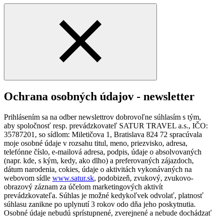
Ochrana osobných údajov - newsletter
Prihlásením sa na odber newslettrov dobrovoľne súhlasím s tým,
aby spoločnosť resp. prevádzkovateľ SATUR TRAVEL a.s., IČO:
35787201, so sídlom: Miletičova 1, Bratislava 824 72 spracúvala
moje osobné údaje v rozsahu titul, meno, priezvisko, adresa,
telefónne číslo, e-mailová adresa, podpis, údaje o absolvovaných
(napr. kde, s kým, kedy, ako dlho) a preferovaných zájazdoch,
dátum narodenia, cokies, údaje o aktivitách vykonávaných na
webovom sídle
www.satur.sk
, podobizeň, zvukový, zvukovo-
obrazový záznam za účelom marketingových aktivít
prevádzkovateľa. Súhlas je možné kedykoľvek odvolať, platnosť
súhlasu zanikne po uplynutí 3 rokov odo dňa jeho poskytnutia.
Osobné údaje nebudú sprístupnené, zverejnené a nebude dochádzať