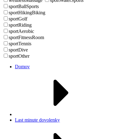
wellnessMassage
sportWaterSports
sportBallSports
sportHikingBiking
sportGolf
sportRiding
sportAerobic
sportFitnessRoom
sportTennis
sportDive
sportOther
Domov
Last minute dovolenky