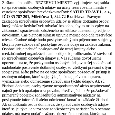
Zaškrtnutím políčka REZERVUJ MIESTO vyjadrujete svoj súhlas
so spracúvaním osobných údajov na účely rezervovania miesta v
cestokine spoločnosti/prevádzkovateľovi:
SATUR TRAVEL, a.s.,
IČO 35 787 201, Miletičova 1, 824 72 Bratislava
. Právnym
základom spracúvania osobných údajov je súhlas dotknutej osoby,
ktorý môžete kedykoľvek odvolať bez toho, aby to malo vplyv na
zákonnosť spracúvania založeného na súhlase udelenom pred jeho
odvolaním. Čas platnosti súhlasu uplynie mesiac odo dňa rezervácie
miesta. Osobné údaje budú poskytované týmto príjemcom: subjekty,
ktorým prevádzkovateľ poskytuje osobné údaje na základe zákona.
Osobné údaje nebudú poskytované do tretej krajiny alebo
medzinárodnej organizácii a ani nedôjde k profilovaniu. V súvislosti
so spracúvaním osobných údajov si Vás súčasne dovoľujeme
upozorniť na to, že poskytnutím osobných údajov našej spoločnosti
nadobúdate postavenie dotknutej osoby, so všetkými právami s tým
spojenými. Máte právo na od tejto spoločnosti požadovať prístup k
osobným údajom, ktoré sa jej týkajú, ako aj právo na opravu,
vymazanie alebo obmedzenie spracúvania týchto údajov. Ak sú
žiadosti dotknutej osoby zjavne neopodstatnené alebo neprimerané,
najmä pre ich opakujúcu sa povahu, Predávajúci môže požadovať
primeraný poplatok zohľadňujúci administratívne náklady na
poskytnutie informácií alebo odmietnuť konať na základe žiadosti.
Ak sa dotknutá osoba domnieva, že spracúvanie osobných údajov,
ktoré sa jej týka, je v rozpore so všeobecným nariadením o ochrane
údajov, má právo podať sťažnosť dozornému orgánu, ktorým sa