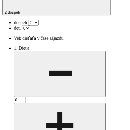
2 dospelí
dospelí
deti
Vek dieťaťa v čase zájazdu
1. Dieťa