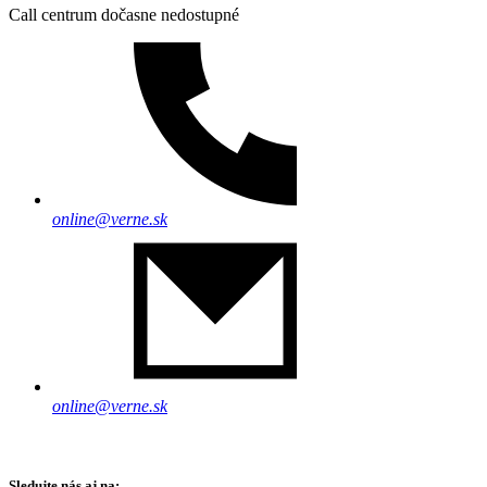
Call centrum dočasne nedostupné
online@verne.sk
online@verne.sk
Sledujte nás aj na: