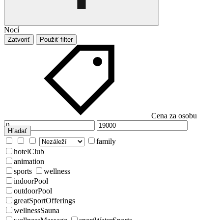
Nocí
Zatvoriť
Použiť filter
Cena za osobu
Hľadať
family
hotelClub
animation
sports
wellness
indoorPool
outdoorPool
greatSportOfferings
wellnessSauna