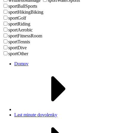
wellnessMassage
sportWaterSports
sportBallSports
sportHikingBiking
sportGolf
sportRiding
sportAerobic
sportFitnessRoom
sportTennis
sportDive
sportOther
Domov
Last minute dovolenky