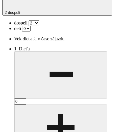
2 dospelí
dospelí
deti
Vek dieťaťa v čase zájazdu
1. Dieťa