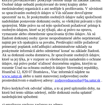
ktorým prevádzkovateľ poskytuje osobné údaje na základe zákona.
Osobné údaje nebudú poskytované do tretej krajiny alebo
medzinárodnej organizácii a ani nedôjde k profilovaniu. V súvislosti
so spracúvaním osobných údajov si Vás súčasne dovoľujeme
upozorniť na to, že poskytnutím osobných údajov našej spoločnosti
nadobúdate postavenie dotknutej osoby, so všetkými právami s tým
spojenými. Máte právo na od tejto spoločnosti požadovať prístup k
osobným údajom, ktoré sa jej týkajú, ako aj právo na opravu,
vymazanie alebo obmedzenie spracúvania týchto údajov. Ak sú
žiadosti dotknutej osoby zjavne neopodstatnené alebo neprimerané,
najmä pre ich opakujúcu sa povahu, Predávajúci môže požadovať
primeraný poplatok zohľadňujúci administratívne náklady na
poskytnutie informácií alebo odmietnuť konať na základe žiadosti.
Ak sa dotknutá osoba domnieva, že spracúvanie osobných údajov,
ktoré sa jej týka, je v rozpore so všeobecným nariadením o ochrane
údajov, má právo podať sťažnosť dozornému orgánu, ktorým sa
rozumie Úrad na ochranu osobných údajov Slovenskej republiky,
Hraničná 12, 820 07 Bratislava., Viac informácií nájdete na
www.satur.sk
alebo u nami stanovenej zodpovednej osobe
prostredníctvom e-mailovej adresy:
zodpovednaosoba@ba.satur.sk
.
Právo kedykoľvek odvolať súhlas, a to aj pred uplynutím doby, na
ktorú bol tento súhlas udelený, môže dotknutá osoba uplatniť
nasledujúcimi spôsobmi:
a) emailovou správou zaslanou na adresu