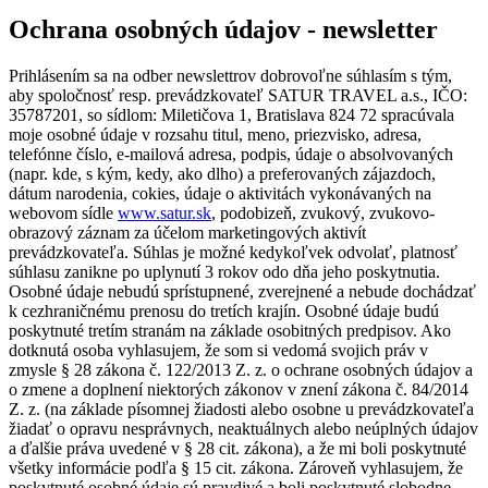
Ochrana osobných údajov - newsletter
Prihlásením sa na odber newslettrov dobrovoľne súhlasím s tým,
aby spoločnosť resp. prevádzkovateľ SATUR TRAVEL a.s., IČO:
35787201, so sídlom: Miletičova 1, Bratislava 824 72 spracúvala
moje osobné údaje v rozsahu titul, meno, priezvisko, adresa,
telefónne číslo, e-mailová adresa, podpis, údaje o absolvovaných
(napr. kde, s kým, kedy, ako dlho) a preferovaných zájazdoch,
dátum narodenia, cokies, údaje o aktivitách vykonávaných na
webovom sídle
www.satur.sk
, podobizeň, zvukový, zvukovo-
obrazový záznam za účelom marketingových aktivít
prevádzkovateľa. Súhlas je možné kedykoľvek odvolať, platnosť
súhlasu zanikne po uplynutí 3 rokov odo dňa jeho poskytnutia.
Osobné údaje nebudú sprístupnené, zverejnené a nebude dochádzať
k cezhraničnému prenosu do tretích krajín. Osobné údaje budú
poskytnuté tretím stranám na základe osobitných predpisov. Ako
dotknutá osoba vyhlasujem, že som si vedomá svojich práv v
zmysle § 28 zákona č. 122/2013 Z. z. o ochrane osobných údajov a
o zmene a doplnení niektorých zákonov v znení zákona č. 84/2014
Z. z. (na základe písomnej žiadosti alebo osobne u prevádzkovateľa
žiadať o opravu nesprávnych, neaktuálnych alebo neúplných údajov
a ďalšie práva uvedené v § 28 cit. zákona), a že mi boli poskytnuté
všetky informácie podľa § 15 cit. zákona. Zároveň vyhlasujem, že
poskytnuté osobné údaje sú pravdivé a boli poskytnuté slobodne.