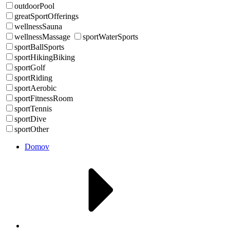
outdoorPool
greatSportOfferings
wellnessSauna
wellnessMassage
sportWaterSports
sportBallSports
sportHikingBiking
sportGolf
sportRiding
sportAerobic
sportFitnessRoom
sportTennis
sportDive
sportOther
Domov