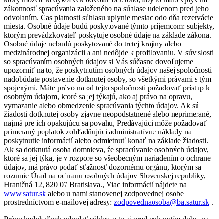
zákonnosť spracúvania založeného na súhlase udelenom pred jeho
odvolaním. Čas platnosti súhlasu uplynie mesiac odo dňa rezervácie
miesta. Osobné údaje budú poskytované týmto príjemcom: subjekty,
ktorým prevádzkovateľ poskytuje osobné údaje na základe zákona.
Osobné údaje nebudú poskytované do tretej krajiny alebo
medzinárodnej organizácii a ani nedôjde k profilovaniu. V súvislosti
so spracúvaním osobných údajov si Vás súčasne dovoľujeme
upozorniť na to, že poskytnutím osobných údajov našej spoločnosti
nadobúdate postavenie dotknutej osoby, so všetkými právami s tým
spojenými. Máte právo na od tejto spoločnosti požadovať prístup k
osobným údajom, ktoré sa jej týkajú, ako aj právo na opravu,
vymazanie alebo obmedzenie spracúvania týchto údajov. Ak sú
žiadosti dotknutej osoby zjavne neopodstatnené alebo neprimerané,
najmä pre ich opakujúcu sa povahu, Predávajúci môže požadovať
primeraný poplatok zohľadňujúci administratívne náklady na
poskytnutie informácií alebo odmietnuť konať na základe žiadosti.
Ak sa dotknutá osoba domnieva, že spracúvanie osobných údajov,
ktoré sa jej týka, je v rozpore so všeobecným nariadením o ochrane
údajov, má právo podať sťažnosť dozornému orgánu, ktorým sa
rozumie Úrad na ochranu osobných údajov Slovenskej republiky,
Hraničná 12, 820 07 Bratislava., Viac informácií nájdete na
www.satur.sk
alebo u nami stanovenej zodpovednej osobe
prostredníctvom e-mailovej adresy:
zodpovednaosoba@ba.satur.sk
.
Právo kedykoľvek odvolať súhlas, a to aj pred uplynutím doby, na