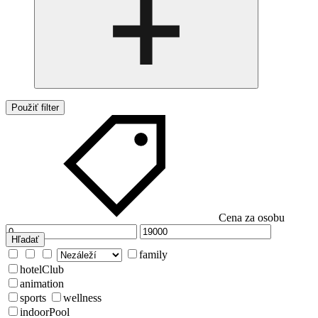
Použiť filter
Cena za osobu
Hľadať
family
hotelClub
animation
sports
wellness
indoorPool