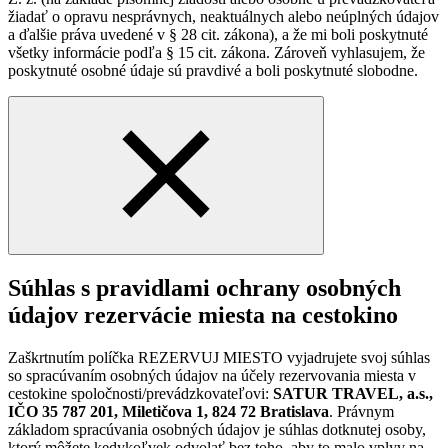
žiadať o opravu nesprávnych, neaktuálnych alebo neúplných údajov
a ďalšie práva uvedené v § 28 cit. zákona), a že mi boli poskytnuté
všetky informácie podľa § 15 cit. zákona. Zároveň vyhlasujem, že
poskytnuté osobné údaje sú pravdivé a boli poskytnuté slobodne.
Súhlas s pravidlami ochrany osobných
údajov rezervácie miesta na cestokino
Zaškrtnutím políčka REZERVUJ MIESTO vyjadrujete svoj súhlas
so spracúvaním osobných údajov na účely rezervovania miesta v
cestokine spoločnosti/prevádzkovateľovi:
SATUR TRAVEL, a.s.,
IČO 35 787 201, Miletičova 1, 824 72 Bratislava
. Právnym
základom spracúvania osobných údajov je súhlas dotknutej osoby,
ktorý môžete kedykoľvek odvolať bez toho, aby to malo vplyv na