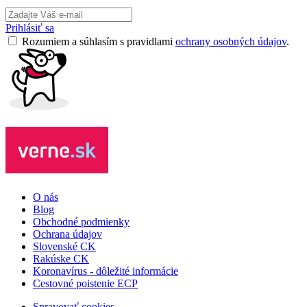
Prihlásiť sa
Rozumiem a súhlasím s pravidlami
ochrany osobných údajov
.
O nás
Blog
Obchodné podmienky
Ochrana údajov
Slovenské CK
Rakúske CK
Koronavírus - dôležité informácie
Cestovné poistenie ECP
Spravovať cookies