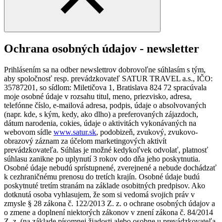
Ochrana osobných údajov - newsletter
Prihlásením sa na odber newslettrov dobrovoľne súhlasím s tým,
aby spoločnosť resp. prevádzkovateľ SATUR TRAVEL a.s., IČO:
35787201, so sídlom: Miletičova 1, Bratislava 824 72 spracúvala
moje osobné údaje v rozsahu titul, meno, priezvisko, adresa,
telefónne číslo, e-mailová adresa, podpis, údaje o absolvovaných
(napr. kde, s kým, kedy, ako dlho) a preferovaných zájazdoch,
dátum narodenia, cokies, údaje o aktivitách vykonávaných na
webovom sídle
www.satur.sk
, podobizeň, zvukový, zvukovo-
obrazový záznam za účelom marketingových aktivít
prevádzkovateľa. Súhlas je možné kedykoľvek odvolať, platnosť
súhlasu zanikne po uplynutí 3 rokov odo dňa jeho poskytnutia.
Osobné údaje nebudú sprístupnené, zverejnené a nebude dochádzať
k cezhraničnému prenosu do tretích krajín. Osobné údaje budú
poskytnuté tretím stranám na základe osobitných predpisov. Ako
dotknutá osoba vyhlasujem, že som si vedomá svojich práv v
zmysle § 28 zákona č. 122/2013 Z. z. o ochrane osobných údajov a
o zmene a doplnení niektorých zákonov v znení zákona č. 84/2014
Z. z. (na základe písomnej žiadosti alebo osobne u prevádzkovateľa