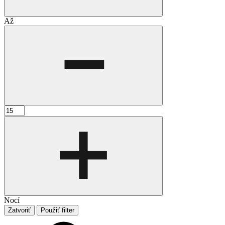
Až
Nocí
Zatvoriť
Použiť filter