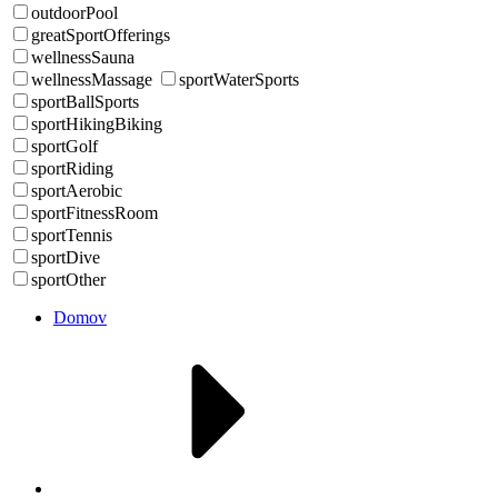
outdoorPool
greatSportOfferings
wellnessSauna
wellnessMassage
sportWaterSports
sportBallSports
sportHikingBiking
sportGolf
sportRiding
sportAerobic
sportFitnessRoom
sportTennis
sportDive
sportOther
Domov