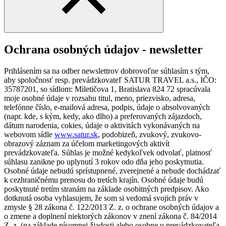
Ochrana osobných údajov - newsletter
Prihlásením sa na odber newslettrov dobrovoľne súhlasím s tým,
aby spoločnosť resp. prevádzkovateľ SATUR TRAVEL a.s., IČO:
35787201, so sídlom: Miletičova 1, Bratislava 824 72 spracúvala
moje osobné údaje v rozsahu titul, meno, priezvisko, adresa,
telefónne číslo, e-mailová adresa, podpis, údaje o absolvovaných
(napr. kde, s kým, kedy, ako dlho) a preferovaných zájazdoch,
dátum narodenia, cokies, údaje o aktivitách vykonávaných na
webovom sídle
www.satur.sk
, podobizeň, zvukový, zvukovo-
obrazový záznam za účelom marketingových aktivít
prevádzkovateľa. Súhlas je možné kedykoľvek odvolať, platnosť
súhlasu zanikne po uplynutí 3 rokov odo dňa jeho poskytnutia.
Osobné údaje nebudú sprístupnené, zverejnené a nebude dochádzať
k cezhraničnému prenosu do tretích krajín. Osobné údaje budú
poskytnuté tretím stranám na základe osobitných predpisov. Ako
dotknutá osoba vyhlasujem, že som si vedomá svojich práv v
zmysle § 28 zákona č. 122/2013 Z. z. o ochrane osobných údajov a
o zmene a doplnení niektorých zákonov v znení zákona č. 84/2014
Z. z. (na základe písomnej žiadosti alebo osobne u prevádzkovateľa