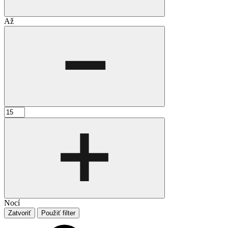
Až
Nocí
Zatvoriť
Použiť filter