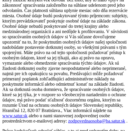
zákonnosť spracúvania založeného na súhlase udelenom pred jeho
odvolaním. Čas platnosti súhlasu uplynie mesiac odo dňa rezervácie
miesta. Osobné údaje budú poskytované týmto príjemcom: subjekty,
ktorým prevádzkovateľ poskytuje osobné údaje na základe zákona.
Osobné údaje nebudú poskytované do tretej krajiny alebo
medzinárodnej organizácii a ani nedôjde k profilovaniu. V súvislosti
so spracúvaním osobných údajov si Vás súčasne dovoľujeme
upozorniť na to, že poskytnutím osobných údajov našej spoločnosti
nadobúdate postavenie dotknutej osoby, so všetkými právami s tým
spojenými. Máte právo na od tejto spoločnosti požadovať prístup k
osobným údajom, ktoré sa jej týkajú, ako aj právo na opravu,
vymazanie alebo obmedzenie spracúvania týchto údajov. Ak sú
žiadosti dotknutej osoby zjavne neopodstatnené alebo neprimerané,
najmä pre ich opakujúcu sa povahu, Predávajúci môže požadovať
primeraný poplatok zohľadňujúci administratívne náklady na
poskytnutie informácií alebo odmietnuť konať na základe žiadosti.
Ak sa dotknutá osoba domnieva, že spracúvanie osobných údajov,
ktoré sa jej týka, je v rozpore so všeobecným nariadením o ochrane
údajov, má právo podať sťažnosť dozornému orgánu, ktorým sa
rozumie Úrad na ochranu osobných údajov Slovenskej republiky,
Hraničná 12, 820 07 Bratislava., Viac informácií nájdete na
www.satur.sk
alebo u nami stanovenej zodpovednej osobe
prostredníctvom e-mailovej adresy:
zodpovednaosoba@ba.satur.sk
.
Právo kedykoľvek odvolať súhlas, a to aj pred uplynutím doby, na