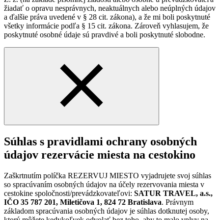
žiadať o opravu nesprávnych, neaktuálnych alebo neúplných údajov
a ďalšie práva uvedené v § 28 cit. zákona), a že mi boli poskytnuté
všetky informácie podľa § 15 cit. zákona. Zároveň vyhlasujem, že
poskytnuté osobné údaje sú pravdivé a boli poskytnuté slobodne.
Súhlas s pravidlami ochrany osobných
údajov rezervácie miesta na cestokino
Zaškrtnutím políčka REZERVUJ MIESTO vyjadrujete svoj súhlas
so spracúvaním osobných údajov na účely rezervovania miesta v
cestokine spoločnosti/prevádzkovateľovi:
SATUR TRAVEL, a.s.,
IČO 35 787 201, Miletičova 1, 824 72 Bratislava
. Právnym
základom spracúvania osobných údajov je súhlas dotknutej osoby,
ktorý môžete kedykoľvek odvolať bez toho, aby to malo vplyv na