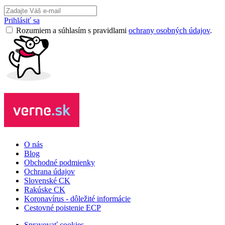
Prihlásiť sa
Rozumiem a súhlasím s pravidlami
ochrany osobných údajov
.
O nás
Blog
Obchodné podmienky
Ochrana údajov
Slovenské CK
Rakúske CK
Koronavírus - dôležité informácie
Cestovné poistenie ECP
Spravovať cookies