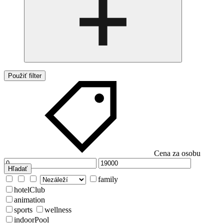
Použiť filter
Cena za osobu
Hľadať
family
hotelClub
animation
sports
wellness
indoorPool