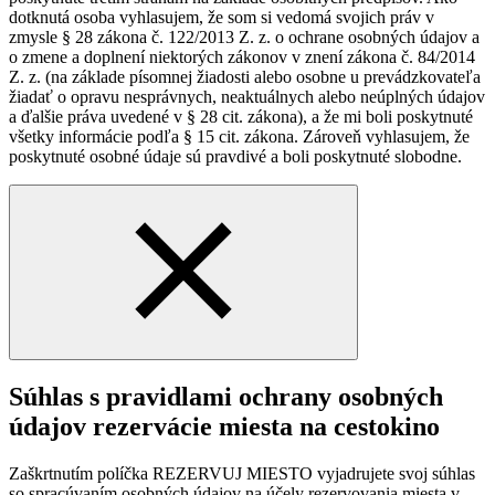
dotknutá osoba vyhlasujem, že som si vedomá svojich práv v
zmysle § 28 zákona č. 122/2013 Z. z. o ochrane osobných údajov a
o zmene a doplnení niektorých zákonov v znení zákona č. 84/2014
Z. z. (na základe písomnej žiadosti alebo osobne u prevádzkovateľa
žiadať o opravu nesprávnych, neaktuálnych alebo neúplných údajov
a ďalšie práva uvedené v § 28 cit. zákona), a že mi boli poskytnuté
všetky informácie podľa § 15 cit. zákona. Zároveň vyhlasujem, že
poskytnuté osobné údaje sú pravdivé a boli poskytnuté slobodne.
Súhlas s pravidlami ochrany osobných
údajov rezervácie miesta na cestokino
Zaškrtnutím políčka REZERVUJ MIESTO vyjadrujete svoj súhlas
so spracúvaním osobných údajov na účely rezervovania miesta v