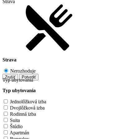
Strava
Strava
Nerozhoduje
Zrušiť
Potvrdiť
Typ ubytovania
Typ ubytovania
Jednolôžková izba
Dvojlôžková izba
Rodinná izba
Suita
Štúdio
Apartmán
Bungalov