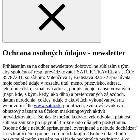
Ochrana osobných údajov - newsletter
Prihlásením sa na odber newslettrov dobrovoľne súhlasím s tým,
aby spoločnosť resp. prevádzkovateľ SATUR TRAVEL a.s., IČO:
35787201, so sídlom: Miletičova 1, Bratislava 824 72 spracúvala
moje osobné údaje v rozsahu titul, meno, priezvisko, adresa,
telefónne číslo, e-mailová adresa, podpis, údaje o absolvovaných
(napr. kde, s kým, kedy, ako dlho) a preferovaných zájazdoch,
dátum narodenia, cokies, údaje o aktivitách vykonávaných na
webovom sídle
www.satur.sk
, podobizeň, zvukový, zvukovo-
obrazový záznam za účelom marketingových aktivít
prevádzkovateľa. Súhlas je možné kedykoľvek odvolať, platnosť
súhlasu zanikne po uplynutí 3 rokov odo dňa jeho poskytnutia.
Osobné údaje nebudú sprístupnené, zverejnené a nebude dochádzať
k cezhraničnému prenosu do tretích krajín. Osobné údaje budú
poskytnuté tretím stranám na základe osobitných predpisov. Ako