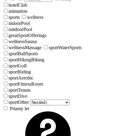
hotelClub
animation
sports
wellness
indoorPool
outdoorPool
greatSportOfferings
wellnessSauna
wellnessMassage
sportWaterSports
sportBallSports
sportHikingBiking
sportGolf
sportRiding
sportAerobic
sportFitnessRoom
sportTennis
sportDive
sportOther
Priamy let