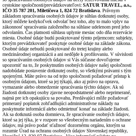
cestokine spoločnosti/prevádzkovateľovi:
SATUR TRAVEL, a.s.,
IČO 35 787 201, Miletičova 1, 824 72 Bratislava
. Právnym
základom spracúvania osobných údajov je súhlas dotknutej osoby,
ktorý môžete kedykoľvek odvolať bez toho, aby to malo vplyv na
zákonnosť spracúvania založeného na súhlase udelenom pred jeho
odvolaním. Čas platnosti súhlasu uplynie mesiac odo dňa rezervácie
miesta. Osobné údaje budú poskytované týmto príjemcom: subjekty,
ktorým prevádzkovateľ poskytuje osobné údaje na základe zákona.
Osobné údaje nebudú poskytované do tretej krajiny alebo
medzinárodnej organizácii a ani nedôjde k profilovaniu. V súvislosti
so spracúvaním osobných údajov si Vás súčasne dovoľujeme
upozorniť na to, že poskytnutím osobných údajov našej spoločnosti
nadobúdate postavenie dotknutej osoby, so všetkými právami s tým
spojenými. Máte právo na od tejto spoločnosti požadovať prístup k
osobným údajom, ktoré sa jej týkajú, ako aj právo na opravu,
vymazanie alebo obmedzenie spracúvania týchto údajov. Ak sú
žiadosti dotknutej osoby zjavne neopodstatnené alebo neprimerané,
najmä pre ich opakujúcu sa povahu, Predávajúci môže požadovať
primeraný poplatok zohľadňujúci administratívne náklady na
poskytnutie informácií alebo odmietnuť konať na základe žiadosti.
Ak sa dotknutá osoba domnieva, že spracúvanie osobných údajov,
ktoré sa jej týka, je v rozpore so všeobecným nariadením o ochrane
údajov, má právo podať sťažnosť dozornému orgánu, ktorým sa
rozumie Úrad na ochranu osobných údajov Slovenskej republiky,