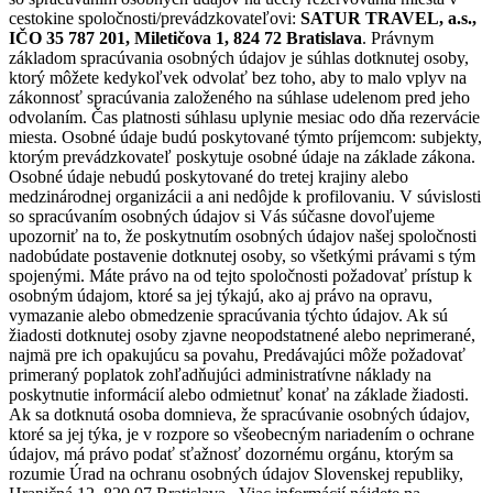
cestokine spoločnosti/prevádzkovateľovi:
SATUR TRAVEL, a.s.,
IČO 35 787 201, Miletičova 1, 824 72 Bratislava
. Právnym
základom spracúvania osobných údajov je súhlas dotknutej osoby,
ktorý môžete kedykoľvek odvolať bez toho, aby to malo vplyv na
zákonnosť spracúvania založeného na súhlase udelenom pred jeho
odvolaním. Čas platnosti súhlasu uplynie mesiac odo dňa rezervácie
miesta. Osobné údaje budú poskytované týmto príjemcom: subjekty,
ktorým prevádzkovateľ poskytuje osobné údaje na základe zákona.
Osobné údaje nebudú poskytované do tretej krajiny alebo
medzinárodnej organizácii a ani nedôjde k profilovaniu. V súvislosti
so spracúvaním osobných údajov si Vás súčasne dovoľujeme
upozorniť na to, že poskytnutím osobných údajov našej spoločnosti
nadobúdate postavenie dotknutej osoby, so všetkými právami s tým
spojenými. Máte právo na od tejto spoločnosti požadovať prístup k
osobným údajom, ktoré sa jej týkajú, ako aj právo na opravu,
vymazanie alebo obmedzenie spracúvania týchto údajov. Ak sú
žiadosti dotknutej osoby zjavne neopodstatnené alebo neprimerané,
najmä pre ich opakujúcu sa povahu, Predávajúci môže požadovať
primeraný poplatok zohľadňujúci administratívne náklady na
poskytnutie informácií alebo odmietnuť konať na základe žiadosti.
Ak sa dotknutá osoba domnieva, že spracúvanie osobných údajov,
ktoré sa jej týka, je v rozpore so všeobecným nariadením o ochrane
údajov, má právo podať sťažnosť dozornému orgánu, ktorým sa
rozumie Úrad na ochranu osobných údajov Slovenskej republiky,