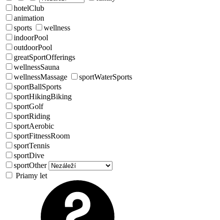
hotelClub
animation
sports
wellness
indoorPool
outdoorPool
greatSportOfferings
wellnessSauna
wellnessMassage
sportWaterSports
sportBallSports
sportHikingBiking
sportGolf
sportRiding
sportAerobic
sportFitnessRoom
sportTennis
sportDive
sportOther
Priamy let