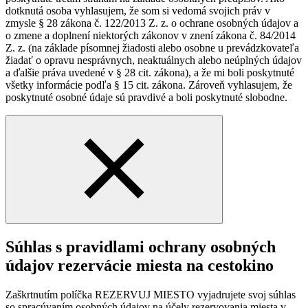
dotknutá osoba vyhlasujem, že som si vedomá svojich práv v
zmysle § 28 zákona č. 122/2013 Z. z. o ochrane osobných údajov a
o zmene a doplnení niektorých zákonov v znení zákona č. 84/2014
Z. z. (na základe písomnej žiadosti alebo osobne u prevádzkovateľa
žiadať o opravu nesprávnych, neaktuálnych alebo neúplných údajov
a ďalšie práva uvedené v § 28 cit. zákona), a že mi boli poskytnuté
všetky informácie podľa § 15 cit. zákona. Zároveň vyhlasujem, že
poskytnuté osobné údaje sú pravdivé a boli poskytnuté slobodne.
Súhlas s pravidlami ochrany osobných
údajov rezervácie miesta na cestokino
Zaškrtnutím políčka REZERVUJ MIESTO vyjadrujete svoj súhlas
so spracúvaním osobných údajov na účely rezervovania miesta v