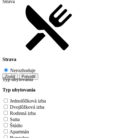
Strava
Strava
Nerozhoduje
Zrušiť
Potvrdiť
Typ ubytovania
Typ ubytovania
Jednolôžková izba
Dvojlôžková izba
Rodinná izba
Suita
Štúdio
Apartmán
Bungalov