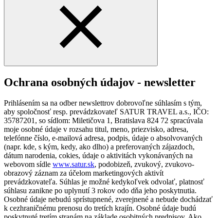
Ochrana osobných údajov - newsletter
Prihlásením sa na odber newslettrov dobrovoľne súhlasím s tým,
aby spoločnosť resp. prevádzkovateľ SATUR TRAVEL a.s., IČO:
35787201, so sídlom: Miletičova 1, Bratislava 824 72 spracúvala
moje osobné údaje v rozsahu titul, meno, priezvisko, adresa,
telefónne číslo, e-mailová adresa, podpis, údaje o absolvovaných
(napr. kde, s kým, kedy, ako dlho) a preferovaných zájazdoch,
dátum narodenia, cokies, údaje o aktivitách vykonávaných na
webovom sídle
www.satur.sk
, podobizeň, zvukový, zvukovo-
obrazový záznam za účelom marketingových aktivít
prevádzkovateľa. Súhlas je možné kedykoľvek odvolať, platnosť
súhlasu zanikne po uplynutí 3 rokov odo dňa jeho poskytnutia.
Osobné údaje nebudú sprístupnené, zverejnené a nebude dochádzať
k cezhraničnému prenosu do tretích krajín. Osobné údaje budú
poskytnuté tretím stranám na základe osobitných predpisov. Ako