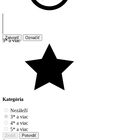
Zatvoriť
Označiť
3* a viac
Kategória
Nezáleží
3* a viac
4* a viac
5* a viac
Zrušiť
Potvrdiť