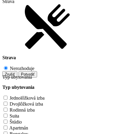
Strava
Strava
Nerozhoduje
Zrušiť
Potvrdiť
Typ ubytovania
Typ ubytovania
Jednolôžková izba
Dvojlôžková izba
Rodinná izba
Suita
Štúdio
Apartmán
Bungalov