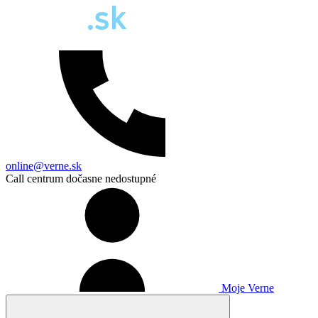
online@verne.sk
Call centrum dočasne nedostupné
Moje Verne