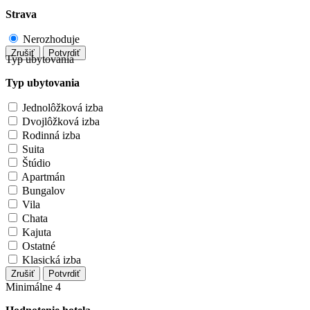
Strava
Nerozhoduje
Zrušiť
Potvrdiť
Typ ubytovania
Typ ubytovania
Jednolôžková izba
Dvojlôžková izba
Rodinná izba
Suita
Štúdio
Apartmán
Bungalov
Vila
Chata
Kajuta
Ostatné
Klasická izba
Zrušiť
Potvrdiť
Minimálne 4