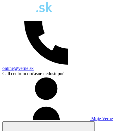
online@verne.sk
Call centrum dočasne nedostupné
Moje Verne