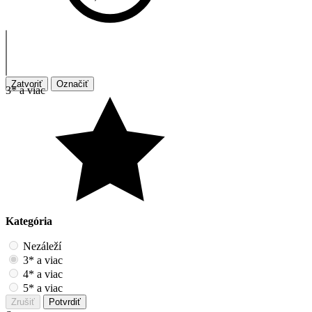
Zatvoriť
Označiť
3* a viac
Kategória
Nezáleží
3* a viac
4* a viac
5* a viac
Zrušiť
Potvrdiť