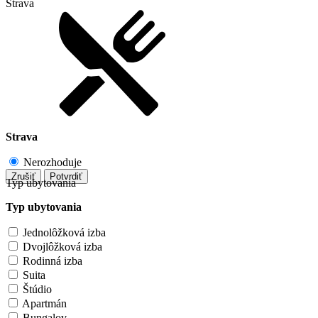
Strava
Strava
Nerozhoduje
Zrušiť
Potvrdiť
Typ ubytovania
Typ ubytovania
Jednolôžková izba
Dvojlôžková izba
Rodinná izba
Suita
Štúdio
Apartmán
Bungalov