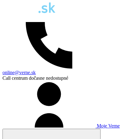
online@verne.sk
Call centrum dočasne nedostupné
Moje Verne