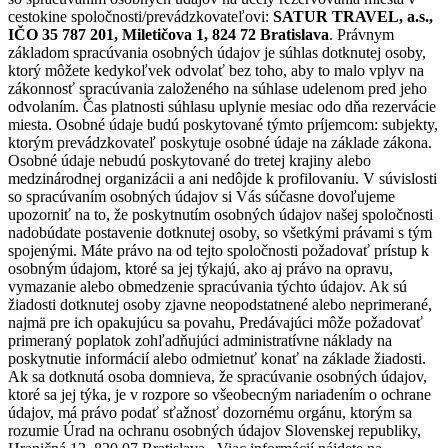
cestokine spoločnosti/prevádzkovateľovi:
SATUR TRAVEL, a.s.,
IČO 35 787 201, Miletičova 1, 824 72 Bratislava
. Právnym
základom spracúvania osobných údajov je súhlas dotknutej osoby,
ktorý môžete kedykoľvek odvolať bez toho, aby to malo vplyv na
zákonnosť spracúvania založeného na súhlase udelenom pred jeho
odvolaním. Čas platnosti súhlasu uplynie mesiac odo dňa rezervácie
miesta. Osobné údaje budú poskytované týmto príjemcom: subjekty,
ktorým prevádzkovateľ poskytuje osobné údaje na základe zákona.
Osobné údaje nebudú poskytované do tretej krajiny alebo
medzinárodnej organizácii a ani nedôjde k profilovaniu. V súvislosti
so spracúvaním osobných údajov si Vás súčasne dovoľujeme
upozorniť na to, že poskytnutím osobných údajov našej spoločnosti
nadobúdate postavenie dotknutej osoby, so všetkými právami s tým
spojenými. Máte právo na od tejto spoločnosti požadovať prístup k
osobným údajom, ktoré sa jej týkajú, ako aj právo na opravu,
vymazanie alebo obmedzenie spracúvania týchto údajov. Ak sú
žiadosti dotknutej osoby zjavne neopodstatnené alebo neprimerané,
najmä pre ich opakujúcu sa povahu, Predávajúci môže požadovať
primeraný poplatok zohľadňujúci administratívne náklady na
poskytnutie informácií alebo odmietnuť konať na základe žiadosti.
Ak sa dotknutá osoba domnieva, že spracúvanie osobných údajov,
ktoré sa jej týka, je v rozpore so všeobecným nariadením o ochrane
údajov, má právo podať sťažnosť dozornému orgánu, ktorým sa
rozumie Úrad na ochranu osobných údajov Slovenskej republiky,