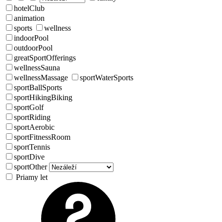
hotelClub
animation
sports
wellness
indoorPool
outdoorPool
greatSportOfferings
wellnessSauna
wellnessMassage
sportWaterSports
sportBallSports
sportHikingBiking
sportGolf
sportRiding
sportAerobic
sportFitnessRoom
sportTennis
sportDive
sportOther
Priamy let