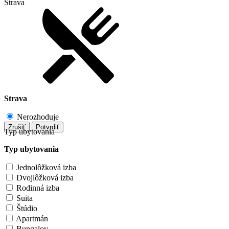
Strava
Strava
Nerozhoduje
Zrušiť
Potvrdiť
Typ ubytovania
Typ ubytovania
Jednolôžková izba
Dvojlôžková izba
Rodinná izba
Suita
Štúdio
Apartmán
Bungalov