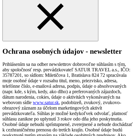
Ochrana osobných údajov - newsletter
Prihlásením sa na odber newslettrov dobrovoľne súhlasím s tým,
aby spoločnosť resp. prevádzkovateľ SATUR TRAVEL a.s., IČO:
35787201, so sídlom: Miletičova 1, Bratislava 824 72 spracúvala
moje osobné údaje v rozsahu titul, meno, priezvisko, adresa,
telefónne číslo, e-mailová adresa, podpis, údaje o absolvovaných
(napr. kde, s kým, kedy, ako dlho) a preferovaných zájazdoch,
dátum narodenia, cokies, údaje o aktivitách vykonávaných na
webovom sídle
www.satur.sk
, podobizeň, zvukový, zvukovo-
obrazový záznam za účelom marketingových aktivít
prevádzkovateľa. Súhlas je možné kedykoľvek odvolať, platnosť
súhlasu zanikne po uplynutí 3 rokov odo dňa jeho poskytnutia.
Osobné údaje nebudú sprístupnené, zverejnené a nebude dochádzať
k cezhraničnému prenosu do tretích krajín. Osobné údaje budú
poskytnuté tretím stranám na základe osobitných predpisov. Ako