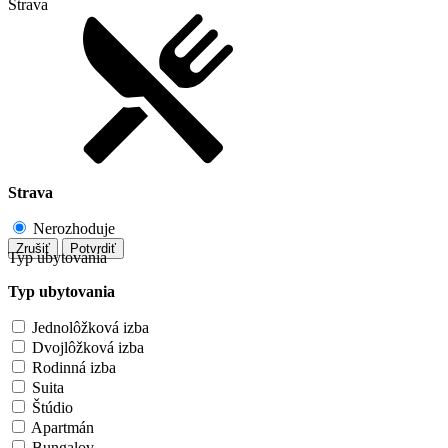
Strava
Strava
Nerozhoduje
Zrušiť
Potvrdiť
Typ ubytovania
Typ ubytovania
Jednolôžková izba
Dvojlôžková izba
Rodinná izba
Suita
Štúdio
Apartmán
Bungalov