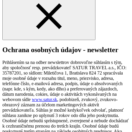
Ochrana osobných údajov - newsletter
Prihlásením sa na odber newslettrov dobrovoľne súhlasím s tým,
aby spoločnosť resp. prevádzkovateľ SATUR TRAVEL a.s., IČO:
35787201, so sídlom: Miletičova 1, Bratislava 824 72 spracúvala
moje osobné údaje v rozsahu titul, meno, priezvisko, adresa,
telefónne číslo, e-mailová adresa, podpis, údaje o absolvovaných
(napr. kde, s kým, kedy, ako dlho) a preferovaných zájazdoch,
dátum narodenia, cokies, údaje o aktivitách vykonávaných na
webovom sídle
www.satur.sk
, podobizeň, zvukový, zvukovo-
obrazový záznam za účelom marketingových aktivít
prevádzkovateľa. Súhlas je možné kedykoľvek odvolať, platnosť
súhlasu zanikne po uplynutí 3 rokov odo dňa jeho poskytnutia.
Osobné údaje nebudú sprístupnené, zverejnené a nebude dochádzať
k cezhraničnému prenosu do tretích krajín. Osobné údaje budú
poskytnuté tretím stranám na základe osobitných predpisov. Ako