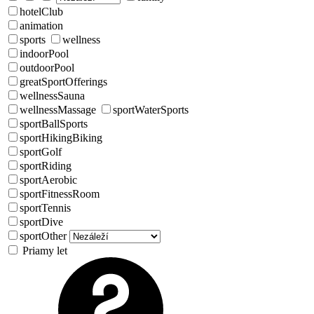
hotelClub
animation
sports
wellness
indoorPool
outdoorPool
greatSportOfferings
wellnessSauna
wellnessMassage
sportWaterSports
sportBallSports
sportHikingBiking
sportGolf
sportRiding
sportAerobic
sportFitnessRoom
sportTennis
sportDive
sportOther
Priamy let