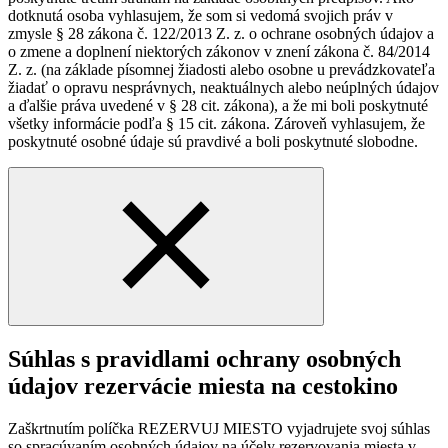
dotknutá osoba vyhlasujem, že som si vedomá svojich práv v
zmysle § 28 zákona č. 122/2013 Z. z. o ochrane osobných údajov a
o zmene a doplnení niektorých zákonov v znení zákona č. 84/2014
Z. z. (na základe písomnej žiadosti alebo osobne u prevádzkovateľa
žiadať o opravu nesprávnych, neaktuálnych alebo neúplných údajov
a ďalšie práva uvedené v § 28 cit. zákona), a že mi boli poskytnuté
všetky informácie podľa § 15 cit. zákona. Zároveň vyhlasujem, že
poskytnuté osobné údaje sú pravdivé a boli poskytnuté slobodne.
Súhlas s pravidlami ochrany osobných
údajov rezervácie miesta na cestokino
Zaškrtnutím políčka REZERVUJ MIESTO vyjadrujete svoj súhlas
so spracúvaním osobných údajov na účely rezervovania miesta v