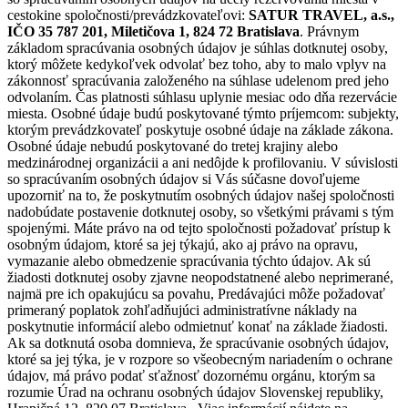
cestokine spoločnosti/prevádzkovateľovi:
SATUR TRAVEL, a.s.,
IČO 35 787 201, Miletičova 1, 824 72 Bratislava
. Právnym
základom spracúvania osobných údajov je súhlas dotknutej osoby,
ktorý môžete kedykoľvek odvolať bez toho, aby to malo vplyv na
zákonnosť spracúvania založeného na súhlase udelenom pred jeho
odvolaním. Čas platnosti súhlasu uplynie mesiac odo dňa rezervácie
miesta. Osobné údaje budú poskytované týmto príjemcom: subjekty,
ktorým prevádzkovateľ poskytuje osobné údaje na základe zákona.
Osobné údaje nebudú poskytované do tretej krajiny alebo
medzinárodnej organizácii a ani nedôjde k profilovaniu. V súvislosti
so spracúvaním osobných údajov si Vás súčasne dovoľujeme
upozorniť na to, že poskytnutím osobných údajov našej spoločnosti
nadobúdate postavenie dotknutej osoby, so všetkými právami s tým
spojenými. Máte právo na od tejto spoločnosti požadovať prístup k
osobným údajom, ktoré sa jej týkajú, ako aj právo na opravu,
vymazanie alebo obmedzenie spracúvania týchto údajov. Ak sú
žiadosti dotknutej osoby zjavne neopodstatnené alebo neprimerané,
najmä pre ich opakujúcu sa povahu, Predávajúci môže požadovať
primeraný poplatok zohľadňujúci administratívne náklady na
poskytnutie informácií alebo odmietnuť konať na základe žiadosti.
Ak sa dotknutá osoba domnieva, že spracúvanie osobných údajov,
ktoré sa jej týka, je v rozpore so všeobecným nariadením o ochrane
údajov, má právo podať sťažnosť dozornému orgánu, ktorým sa
rozumie Úrad na ochranu osobných údajov Slovenskej republiky,