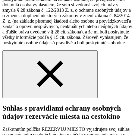
dotknutá osoba vyhlasujem, že som si vedomá svojich práv v
zmysle § 28 zákona č. 122/2013 Z. z. o ochrane osobných údajov a
o zmene a doplnení niektorých zákonov v znení zákona č. 84/2014
Z. z. (na základe písomnej žiadosti alebo osobne u prevádzkovateľa
žiadať o opravu nesprávnych, neaktuálnych alebo neúplných údajov
a ďalšie práva uvedené v § 28 cit. zákona), a že mi boli poskytnuté
všetky informácie podľa § 15 cit. zákona. Zároveň vyhlasujem, že
poskytnuté osobné údaje sú pravdivé a boli poskytnuté slobodne.
Súhlas s pravidlami ochrany osobných
údajov rezervácie miesta na cestokino
Zaškrtnutím políčka REZERVUJ MIESTO vyjadrujete svoj súhlas
so spracúvaním osobných údajov na účely rezervovania miesta v