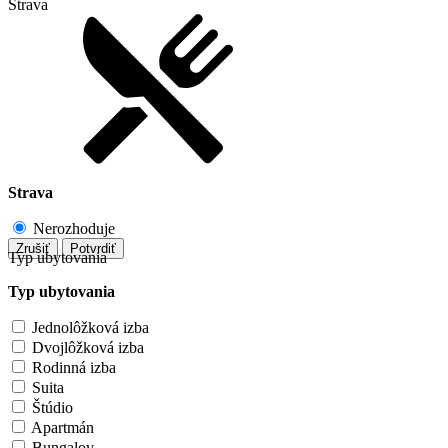
Strava
Strava
Nerozhoduje
Zrušiť
Potvrdiť
Typ ubytovania
Typ ubytovania
Jednolôžková izba
Dvojlôžková izba
Rodinná izba
Suita
Štúdio
Apartmán
Bungalov