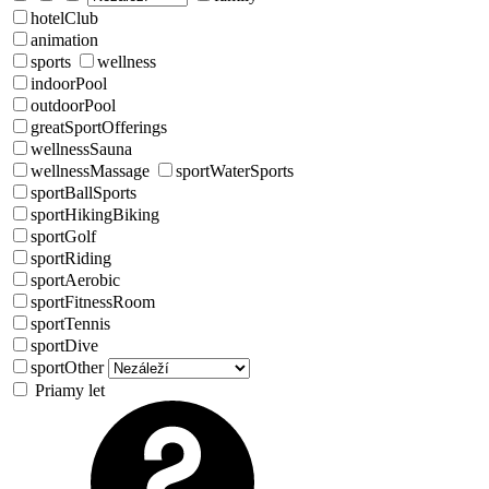
hotelClub
animation
sports
wellness
indoorPool
outdoorPool
greatSportOfferings
wellnessSauna
wellnessMassage
sportWaterSports
sportBallSports
sportHikingBiking
sportGolf
sportRiding
sportAerobic
sportFitnessRoom
sportTennis
sportDive
sportOther
Priamy let