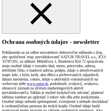
Ochrana osobných údajov - newsletter
Prihlásením sa na odber newslettrov dobrovoľne súhlasím s tým,
aby spoločnosť resp. prevádzkovateľ SATUR TRAVEL a.s., IČO:
35787201, so sídlom: Miletičova 1, Bratislava 824 72 spracúvala
moje osobné údaje v rozsahu titul, meno, priezvisko, adresa,
telefónne číslo, e-mailová adresa, podpis, údaje o absolvovaných
(napr. kde, s kým, kedy, ako dlho) a preferovaných zájazdoch,
dátum narodenia, cokies, údaje o aktivitách vykonávaných na
webovom sídle
www.satur.sk
, podobizeň, zvukový, zvukovo-
obrazový záznam za účelom marketingových aktivít
prevádzkovateľa. Súhlas je možné kedykoľvek odvolať, platnosť
súhlasu zanikne po uplynutí 3 rokov odo dňa jeho poskytnutia.
Osobné údaje nebudú sprístupnené, zverejnené a nebude dochádzať
k cezhraničnému prenosu do tretích krajín. Osobné údaje budú
poskytnuté tretím stranám na základe osobitných predpisov. Ako