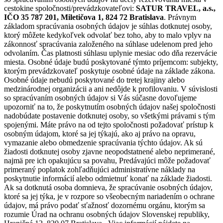
cestokine spoločnosti/prevádzkovateľovi:
SATUR TRAVEL, a.s.,
IČO 35 787 201, Miletičova 1, 824 72 Bratislava
. Právnym
základom spracúvania osobných údajov je súhlas dotknutej osoby,
ktorý môžete kedykoľvek odvolať bez toho, aby to malo vplyv na
zákonnosť spracúvania založeného na súhlase udelenom pred jeho
odvolaním. Čas platnosti súhlasu uplynie mesiac odo dňa rezervácie
miesta. Osobné údaje budú poskytované týmto príjemcom: subjekty,
ktorým prevádzkovateľ poskytuje osobné údaje na základe zákona.
Osobné údaje nebudú poskytované do tretej krajiny alebo
medzinárodnej organizácii a ani nedôjde k profilovaniu. V súvislosti
so spracúvaním osobných údajov si Vás súčasne dovoľujeme
upozorniť na to, že poskytnutím osobných údajov našej spoločnosti
nadobúdate postavenie dotknutej osoby, so všetkými právami s tým
spojenými. Máte právo na od tejto spoločnosti požadovať prístup k
osobným údajom, ktoré sa jej týkajú, ako aj právo na opravu,
vymazanie alebo obmedzenie spracúvania týchto údajov. Ak sú
žiadosti dotknutej osoby zjavne neopodstatnené alebo neprimerané,
najmä pre ich opakujúcu sa povahu, Predávajúci môže požadovať
primeraný poplatok zohľadňujúci administratívne náklady na
poskytnutie informácií alebo odmietnuť konať na základe žiadosti.
Ak sa dotknutá osoba domnieva, že spracúvanie osobných údajov,
ktoré sa jej týka, je v rozpore so všeobecným nariadením o ochrane
údajov, má právo podať sťažnosť dozornému orgánu, ktorým sa
rozumie Úrad na ochranu osobných údajov Slovenskej republiky,