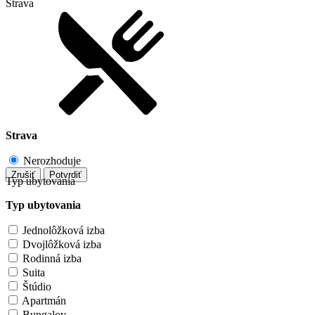
Strava
Strava
Nerozhoduje
Zrušiť
Potvrdiť
Typ ubytovania
Typ ubytovania
Jednolôžková izba
Dvojlôžková izba
Rodinná izba
Suita
Štúdio
Apartmán
Bungalov