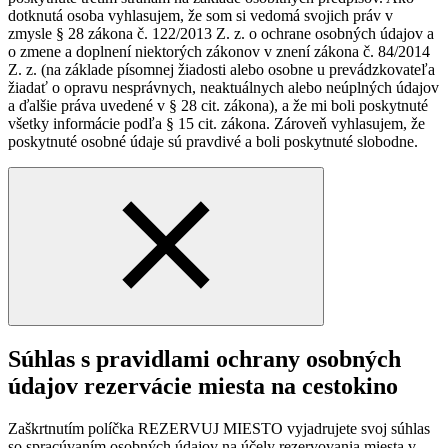
dotknutá osoba vyhlasujem, že som si vedomá svojich práv v
zmysle § 28 zákona č. 122/2013 Z. z. o ochrane osobných údajov a
o zmene a doplnení niektorých zákonov v znení zákona č. 84/2014
Z. z. (na základe písomnej žiadosti alebo osobne u prevádzkovateľa
žiadať o opravu nesprávnych, neaktuálnych alebo neúplných údajov
a ďalšie práva uvedené v § 28 cit. zákona), a že mi boli poskytnuté
všetky informácie podľa § 15 cit. zákona. Zároveň vyhlasujem, že
poskytnuté osobné údaje sú pravdivé a boli poskytnuté slobodne.
Súhlas s pravidlami ochrany osobných
údajov rezervácie miesta na cestokino
Zaškrtnutím políčka REZERVUJ MIESTO vyjadrujete svoj súhlas
so spracúvaním osobných údajov na účely rezervovania miesta v