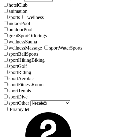
hotelClub
animation
sports
wellness
indoorPool
outdoorPool
greatSportOfferings
wellnessSauna
wellnessMassage
sportWaterSports
sportBallSports
sportHikingBiking
sportGolf
sportRiding
sportAerobic
sportFitnessRoom
sportTennis
sportDive
sportOther
Priamy let