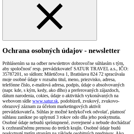
Ochrana osobných údajov - newsletter
Prihlásením sa na odber newslettrov dobrovoľne súhlasím s tým,
aby spoločnosť resp. prevádzkovateľ SATUR TRAVEL a.s., IČO:
35787201, so sídlom: Miletičova 1, Bratislava 824 72 spracúvala
moje osobné údaje v rozsahu titul, meno, priezvisko, adresa,
telefónne číslo, e-mailová adresa, podpis, údaje o absolvovaných
(napr. kde, s kým, kedy, ako dlho) a preferovaných zájazdoch,
dátum narodenia, cokies, údaje o aktivitách vykonávaných na
webovom sídle
www.satur.sk
, podobizeň, zvukový, zvukovo-
obrazový záznam za účelom marketingových aktivít
prevádzkovateľa. Súhlas je možné kedykoľvek odvolať, platnosť
súhlasu zanikne po uplynutí 3 rokov odo dňa jeho poskytnutia.
Osobné údaje nebudú sprístupnené, zverejnené a nebude dochádzať
k cezhraničnému prenosu do tretích krajín. Osobné údaje budú
poskytnuté tretím stranám na základe osobitných predpisov. Ako