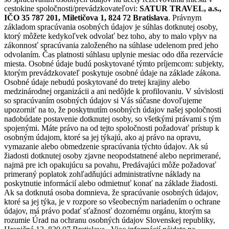
cestokine spoločnosti/prevádzkovateľovi:
SATUR TRAVEL, a.s.,
IČO 35 787 201, Miletičova 1, 824 72 Bratislava
. Právnym
základom spracúvania osobných údajov je súhlas dotknutej osoby,
ktorý môžete kedykoľvek odvolať bez toho, aby to malo vplyv na
zákonnosť spracúvania založeného na súhlase udelenom pred jeho
odvolaním. Čas platnosti súhlasu uplynie mesiac odo dňa rezervácie
miesta. Osobné údaje budú poskytované týmto príjemcom: subjekty,
ktorým prevádzkovateľ poskytuje osobné údaje na základe zákona.
Osobné údaje nebudú poskytované do tretej krajiny alebo
medzinárodnej organizácii a ani nedôjde k profilovaniu. V súvislosti
so spracúvaním osobných údajov si Vás súčasne dovoľujeme
upozorniť na to, že poskytnutím osobných údajov našej spoločnosti
nadobúdate postavenie dotknutej osoby, so všetkými právami s tým
spojenými. Máte právo na od tejto spoločnosti požadovať prístup k
osobným údajom, ktoré sa jej týkajú, ako aj právo na opravu,
vymazanie alebo obmedzenie spracúvania týchto údajov. Ak sú
žiadosti dotknutej osoby zjavne neopodstatnené alebo neprimerané,
najmä pre ich opakujúcu sa povahu, Predávajúci môže požadovať
primeraný poplatok zohľadňujúci administratívne náklady na
poskytnutie informácií alebo odmietnuť konať na základe žiadosti.
Ak sa dotknutá osoba domnieva, že spracúvanie osobných údajov,
ktoré sa jej týka, je v rozpore so všeobecným nariadením o ochrane
údajov, má právo podať sťažnosť dozornému orgánu, ktorým sa
rozumie Úrad na ochranu osobných údajov Slovenskej republiky,