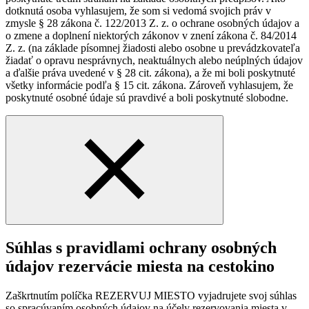
dotknutá osoba vyhlasujem, že som si vedomá svojich práv v
zmysle § 28 zákona č. 122/2013 Z. z. o ochrane osobných údajov a
o zmene a doplnení niektorých zákonov v znení zákona č. 84/2014
Z. z. (na základe písomnej žiadosti alebo osobne u prevádzkovateľa
žiadať o opravu nesprávnych, neaktuálnych alebo neúplných údajov
a ďalšie práva uvedené v § 28 cit. zákona), a že mi boli poskytnuté
všetky informácie podľa § 15 cit. zákona. Zároveň vyhlasujem, že
poskytnuté osobné údaje sú pravdivé a boli poskytnuté slobodne.
Súhlas s pravidlami ochrany osobných
údajov rezervácie miesta na cestokino
Zaškrtnutím políčka REZERVUJ MIESTO vyjadrujete svoj súhlas
so spracúvaním osobných údajov na účely rezervovania miesta v