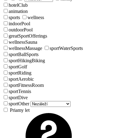
hotelClub
animation
sports
wellness
indoorPool
outdoorPool
greatSportOfferings
wellnessSauna
wellnessMassage
sportWaterSports
sportBallSports
sportHikingBiking
sportGolf
sportRiding
sportAerobic
sportFitnessRoom
sportTennis
sportDive
sportOther
Priamy let