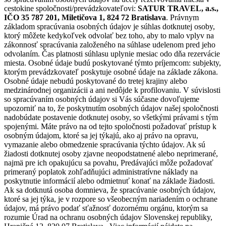
cestokine spoločnosti/prevádzkovateľovi:
SATUR TRAVEL, a.s.,
IČO 35 787 201, Miletičova 1, 824 72 Bratislava
. Právnym
základom spracúvania osobných údajov je súhlas dotknutej osoby,
ktorý môžete kedykoľvek odvolať bez toho, aby to malo vplyv na
zákonnosť spracúvania založeného na súhlase udelenom pred jeho
odvolaním. Čas platnosti súhlasu uplynie mesiac odo dňa rezervácie
miesta. Osobné údaje budú poskytované týmto príjemcom: subjekty,
ktorým prevádzkovateľ poskytuje osobné údaje na základe zákona.
Osobné údaje nebudú poskytované do tretej krajiny alebo
medzinárodnej organizácii a ani nedôjde k profilovaniu. V súvislosti
so spracúvaním osobných údajov si Vás súčasne dovoľujeme
upozorniť na to, že poskytnutím osobných údajov našej spoločnosti
nadobúdate postavenie dotknutej osoby, so všetkými právami s tým
spojenými. Máte právo na od tejto spoločnosti požadovať prístup k
osobným údajom, ktoré sa jej týkajú, ako aj právo na opravu,
vymazanie alebo obmedzenie spracúvania týchto údajov. Ak sú
žiadosti dotknutej osoby zjavne neopodstatnené alebo neprimerané,
najmä pre ich opakujúcu sa povahu, Predávajúci môže požadovať
primeraný poplatok zohľadňujúci administratívne náklady na
poskytnutie informácií alebo odmietnuť konať na základe žiadosti.
Ak sa dotknutá osoba domnieva, že spracúvanie osobných údajov,
ktoré sa jej týka, je v rozpore so všeobecným nariadením o ochrane
údajov, má právo podať sťažnosť dozornému orgánu, ktorým sa
rozumie Úrad na ochranu osobných údajov Slovenskej republiky,