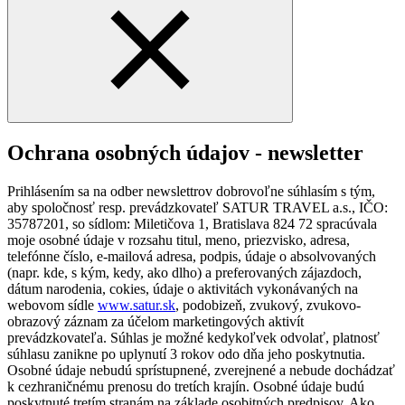
Ochrana osobných údajov - newsletter
Prihlásením sa na odber newslettrov dobrovoľne súhlasím s tým,
aby spoločnosť resp. prevádzkovateľ SATUR TRAVEL a.s., IČO:
35787201, so sídlom: Miletičova 1, Bratislava 824 72 spracúvala
moje osobné údaje v rozsahu titul, meno, priezvisko, adresa,
telefónne číslo, e-mailová adresa, podpis, údaje o absolvovaných
(napr. kde, s kým, kedy, ako dlho) a preferovaných zájazdoch,
dátum narodenia, cokies, údaje o aktivitách vykonávaných na
webovom sídle
www.satur.sk
, podobizeň, zvukový, zvukovo-
obrazový záznam za účelom marketingových aktivít
prevádzkovateľa. Súhlas je možné kedykoľvek odvolať, platnosť
súhlasu zanikne po uplynutí 3 rokov odo dňa jeho poskytnutia.
Osobné údaje nebudú sprístupnené, zverejnené a nebude dochádzať
k cezhraničnému prenosu do tretích krajín. Osobné údaje budú
poskytnuté tretím stranám na základe osobitných predpisov. Ako