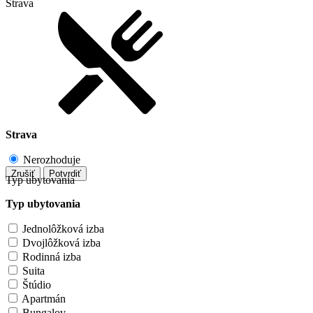
Strava
Strava
Nerozhoduje
Zrušiť
Potvrdiť
Typ ubytovania
Typ ubytovania
Jednolôžková izba
Dvojlôžková izba
Rodinná izba
Suita
Štúdio
Apartmán
Bungalov