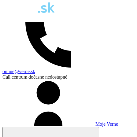
online@verne.sk
Call centrum dočasne nedostupné
Moje Verne