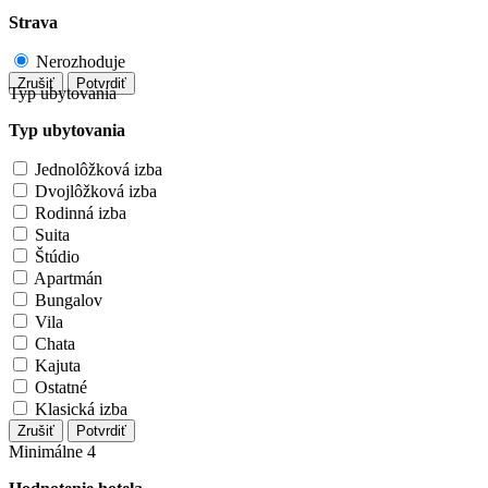
Strava
Nerozhoduje
Zrušiť
Potvrdiť
Typ ubytovania
Typ ubytovania
Jednolôžková izba
Dvojlôžková izba
Rodinná izba
Suita
Štúdio
Apartmán
Bungalov
Vila
Chata
Kajuta
Ostatné
Klasická izba
Zrušiť
Potvrdiť
Minimálne 4