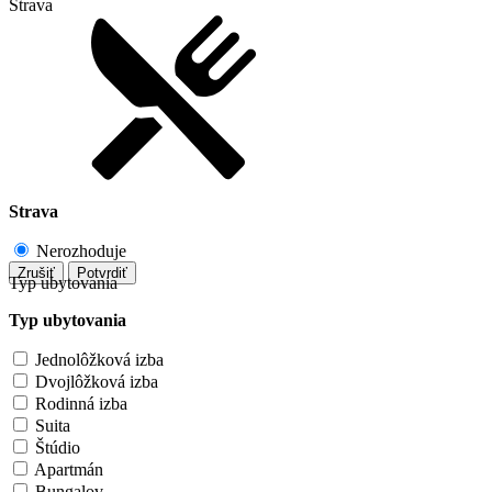
Strava
Strava
Nerozhoduje
Zrušiť
Potvrdiť
Typ ubytovania
Typ ubytovania
Jednolôžková izba
Dvojlôžková izba
Rodinná izba
Suita
Štúdio
Apartmán
Bungalov