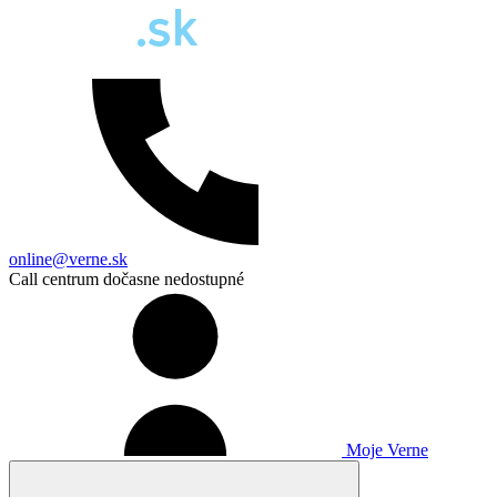
online@verne.sk
Call centrum dočasne nedostupné
Moje Verne