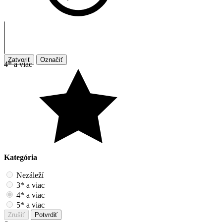
Zatvoriť
Označiť
4* a viac
Kategória
Nezáleží
3* a viac
4* a viac
5* a viac
Zrušiť
Potvrdiť