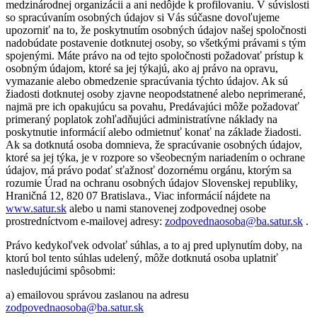
medzinárodnej organizácii a ani nedôjde k profilovaniu. V súvislosti
so spracúvaním osobných údajov si Vás súčasne dovoľujeme
upozorniť na to, že poskytnutím osobných údajov našej spoločnosti
nadobúdate postavenie dotknutej osoby, so všetkými právami s tým
spojenými. Máte právo na od tejto spoločnosti požadovať prístup k
osobným údajom, ktoré sa jej týkajú, ako aj právo na opravu,
vymazanie alebo obmedzenie spracúvania týchto údajov. Ak sú
žiadosti dotknutej osoby zjavne neopodstatnené alebo neprimerané,
najmä pre ich opakujúcu sa povahu, Predávajúci môže požadovať
primeraný poplatok zohľadňujúci administratívne náklady na
poskytnutie informácií alebo odmietnuť konať na základe žiadosti.
Ak sa dotknutá osoba domnieva, že spracúvanie osobných údajov,
ktoré sa jej týka, je v rozpore so všeobecným nariadením o ochrane
údajov, má právo podať sťažnosť dozornému orgánu, ktorým sa
rozumie Úrad na ochranu osobných údajov Slovenskej republiky,
Hraničná 12, 820 07 Bratislava., Viac informácií nájdete na
www.satur.sk
alebo u nami stanovenej zodpovednej osobe
prostredníctvom e-mailovej adresy:
zodpovednaosoba@ba.satur.sk
.
Právo kedykoľvek odvolať súhlas, a to aj pred uplynutím doby, na
ktorú bol tento súhlas udelený, môže dotknutá osoba uplatniť
nasledujúcimi spôsobmi:
a) emailovou správou zaslanou na adresu
zodpovednaosoba@ba.satur.sk