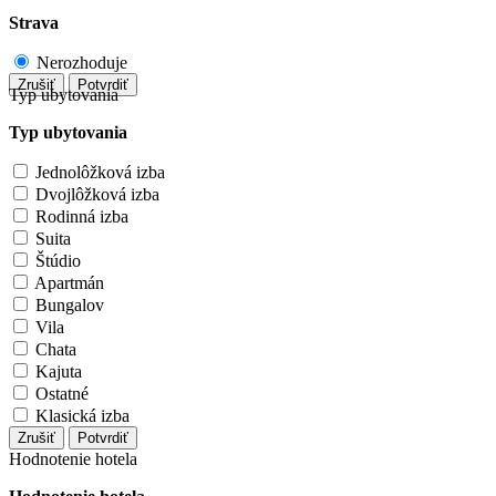
Strava
Nerozhoduje
Zrušiť
Potvrdiť
Typ ubytovania
Typ ubytovania
Jednolôžková izba
Dvojlôžková izba
Rodinná izba
Suita
Štúdio
Apartmán
Bungalov
Vila
Chata
Kajuta
Ostatné
Klasická izba
Zrušiť
Potvrdiť
Hodnotenie hotela