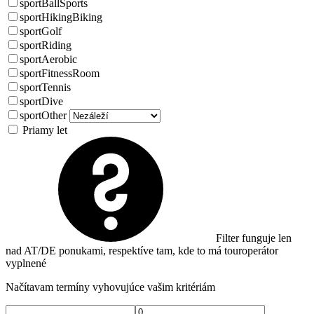
sportBallSports
sportHikingBiking
sportGolf
sportRiding
sportAerobic
sportFitnessRoom
sportTennis
sportDive
sportOther
Priamy let
Filter funguje len
nad AT/DE ponukami, respektíve tam, kde to má touroperátor
vyplnené
Načítavam termíny vyhovujúce vašim kritériám