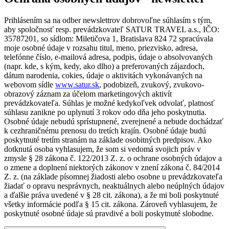
Prihlásením sa na odber newslettrov dobrovoľne súhlasím s tým,
aby spoločnosť resp. prevádzkovateľ SATUR TRAVEL a.s., IČO:
35787201, so sídlom: Miletičova 1, Bratislava 824 72 spracúvala
moje osobné údaje v rozsahu titul, meno, priezvisko, adresa,
telefónne číslo, e-mailová adresa, podpis, údaje o absolvovaných
(napr. kde, s kým, kedy, ako dlho) a preferovaných zájazdoch,
dátum narodenia, cokies, údaje o aktivitách vykonávaných na
webovom sídle
www.satur.sk
, podobizeň, zvukový, zvukovo-
obrazový záznam za účelom marketingových aktivít
prevádzkovateľa. Súhlas je možné kedykoľvek odvolať, platnosť
súhlasu zanikne po uplynutí 3 rokov odo dňa jeho poskytnutia.
Osobné údaje nebudú sprístupnené, zverejnené a nebude dochádzať
k cezhraničnému prenosu do tretích krajín. Osobné údaje budú
poskytnuté tretím stranám na základe osobitných predpisov. Ako
dotknutá osoba vyhlasujem, že som si vedomá svojich práv v
zmysle § 28 zákona č. 122/2013 Z. z. o ochrane osobných údajov a
o zmene a doplnení niektorých zákonov v znení zákona č. 84/2014
Z. z. (na základe písomnej žiadosti alebo osobne u prevádzkovateľa
žiadať o opravu nesprávnych, neaktuálnych alebo neúplných údajov
a ďalšie práva uvedené v § 28 cit. zákona), a že mi boli poskytnuté
všetky informácie podľa § 15 cit. zákona. Zároveň vyhlasujem, že
poskytnuté osobné údaje sú pravdivé a boli poskytnuté slobodne.