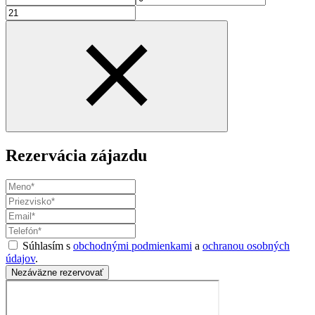
Rezervácia zájazdu
Súhlasím s
obchodnými podmienkami
a
ochranou osobných
údajov
.
Nezáväzne rezervovať