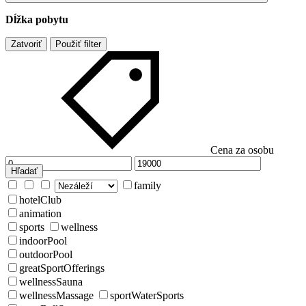
Dĺžka pobytu
Zatvoriť
Použiť filter
Cena za osobu
Hľadať
family
hotelClub
animation
sports
wellness
indoorPool
outdoorPool
greatSportOfferings
wellnessSauna
wellnessMassage
sportWaterSports