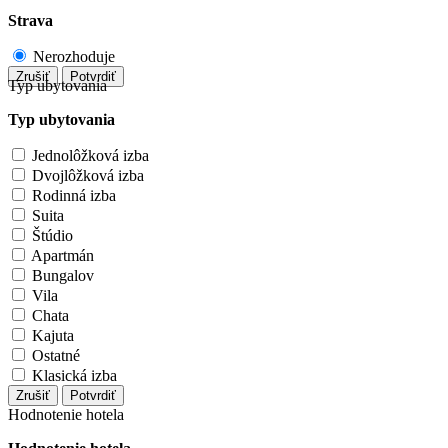
Strava
Nerozhoduje
Zrušiť
Potvrdiť
Typ ubytovania
Typ ubytovania
Jednolôžková izba
Dvojlôžková izba
Rodinná izba
Suita
Štúdio
Apartmán
Bungalov
Vila
Chata
Kajuta
Ostatné
Klasická izba
Zrušiť
Potvrdiť
Hodnotenie hotela