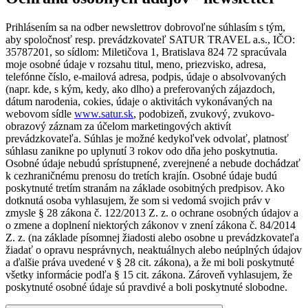
Prihlásením sa na odber newslettrov dobrovoľne súhlasím s tým,
aby spoločnosť resp. prevádzkovateľ SATUR TRAVEL a.s., IČO:
35787201, so sídlom: Miletičova 1, Bratislava 824 72 spracúvala
moje osobné údaje v rozsahu titul, meno, priezvisko, adresa,
telefónne číslo, e-mailová adresa, podpis, údaje o absolvovaných
(napr. kde, s kým, kedy, ako dlho) a preferovaných zájazdoch,
dátum narodenia, cokies, údaje o aktivitách vykonávaných na
webovom sídle
www.satur.sk
, podobizeň, zvukový, zvukovo-
obrazový záznam za účelom marketingových aktivít
prevádzkovateľa. Súhlas je možné kedykoľvek odvolať, platnosť
súhlasu zanikne po uplynutí 3 rokov odo dňa jeho poskytnutia.
Osobné údaje nebudú sprístupnené, zverejnené a nebude dochádzať
k cezhraničnému prenosu do tretích krajín. Osobné údaje budú
poskytnuté tretím stranám na základe osobitných predpisov. Ako
dotknutá osoba vyhlasujem, že som si vedomá svojich práv v
zmysle § 28 zákona č. 122/2013 Z. z. o ochrane osobných údajov a
o zmene a doplnení niektorých zákonov v znení zákona č. 84/2014
Z. z. (na základe písomnej žiadosti alebo osobne u prevádzkovateľa
žiadať o opravu nesprávnych, neaktuálnych alebo neúplných údajov
a ďalšie práva uvedené v § 28 cit. zákona), a že mi boli poskytnuté
všetky informácie podľa § 15 cit. zákona. Zároveň vyhlasujem, že
poskytnuté osobné údaje sú pravdivé a boli poskytnuté slobodne.