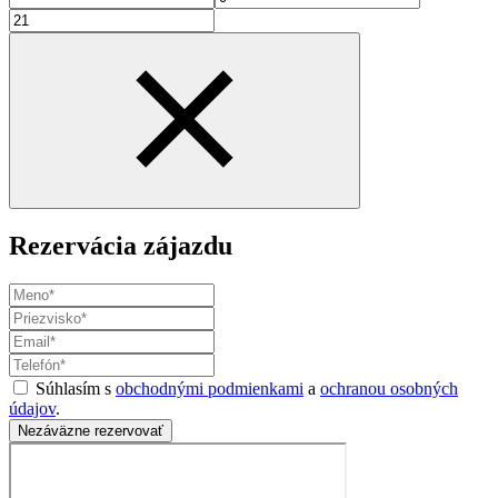
Rezervácia zájazdu
Súhlasím s
obchodnými podmienkami
a
ochranou osobných
údajov
.
Nezáväzne rezervovať