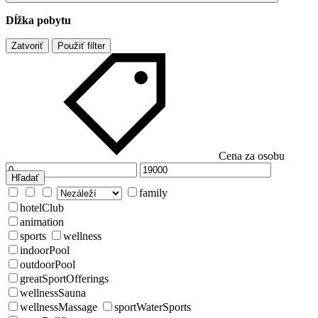
Dĺžka pobytu
Zatvoriť
Použiť filter
Cena za osobu
Hľadať
family
hotelClub
animation
sports
wellness
indoorPool
outdoorPool
greatSportOfferings
wellnessSauna
wellnessMassage
sportWaterSports