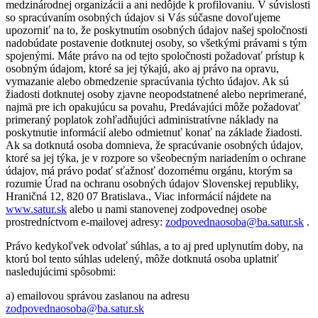
medzinárodnej organizácii a ani nedôjde k profilovaniu. V súvislosti
so spracúvaním osobných údajov si Vás súčasne dovoľujeme
upozorniť na to, že poskytnutím osobných údajov našej spoločnosti
nadobúdate postavenie dotknutej osoby, so všetkými právami s tým
spojenými. Máte právo na od tejto spoločnosti požadovať prístup k
osobným údajom, ktoré sa jej týkajú, ako aj právo na opravu,
vymazanie alebo obmedzenie spracúvania týchto údajov. Ak sú
žiadosti dotknutej osoby zjavne neopodstatnené alebo neprimerané,
najmä pre ich opakujúcu sa povahu, Predávajúci môže požadovať
primeraný poplatok zohľadňujúci administratívne náklady na
poskytnutie informácií alebo odmietnuť konať na základe žiadosti.
Ak sa dotknutá osoba domnieva, že spracúvanie osobných údajov,
ktoré sa jej týka, je v rozpore so všeobecným nariadením o ochrane
údajov, má právo podať sťažnosť dozornému orgánu, ktorým sa
rozumie Úrad na ochranu osobných údajov Slovenskej republiky,
Hraničná 12, 820 07 Bratislava., Viac informácií nájdete na
www.satur.sk
alebo u nami stanovenej zodpovednej osobe
prostredníctvom e-mailovej adresy:
zodpovednaosoba@ba.satur.sk
.
Právo kedykoľvek odvolať súhlas, a to aj pred uplynutím doby, na
ktorú bol tento súhlas udelený, môže dotknutá osoba uplatniť
nasledujúcimi spôsobmi:
a) emailovou správou zaslanou na adresu
zodpovednaosoba@ba.satur.sk