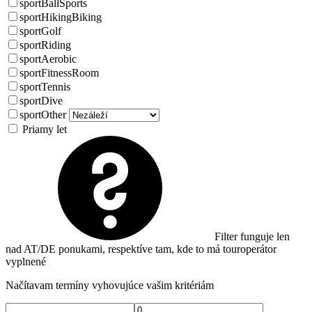
sportBallSports
sportHikingBiking
sportGolf
sportRiding
sportAerobic
sportFitnessRoom
sportTennis
sportDive
sportOther
Priamy let
Filter funguje len
nad AT/DE ponukami, respektíve tam, kde to má touroperátor
vyplnené
Načítavam termíny vyhovujúce vašim kritériám