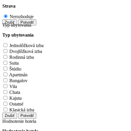
Strava
Nerozhoduje
Zrušiť
Potvrdiť
Typ ubytovania
Typ ubytovania
Jednolôžková izba
Dvojlôžková izba
Rodinná izba
Suita
Štúdio
Apartmán
Bungalov
Vila
Chata
Kajuta
Ostatné
Klasická izba
Zrušiť
Potvrdiť
Hodnotenie hotela