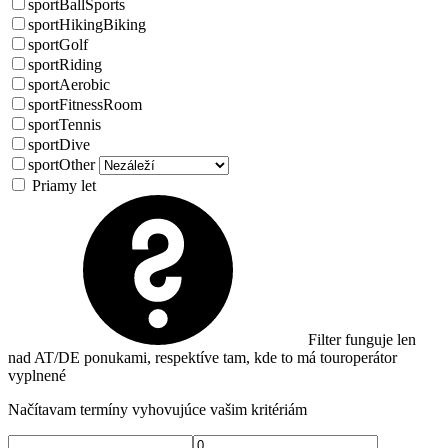
sportBallSports
sportHikingBiking
sportGolf
sportRiding
sportAerobic
sportFitnessRoom
sportTennis
sportDive
sportOther
Priamy let
Filter funguje len
nad AT/DE ponukami, respektíve tam, kde to má touroperátor
vyplnené
Načítavam termíny vyhovujúce vašim kritériám