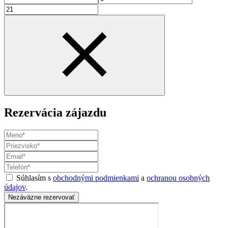
Rezervácia zájazdu
Súhlasím s
obchodnými podmienkami
a
ochranou osobných
údajov
.
Nezáväzne rezervovať