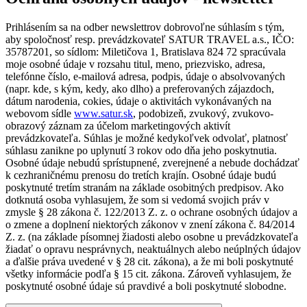
Prihlásením sa na odber newslettrov dobrovoľne súhlasím s tým,
aby spoločnosť resp. prevádzkovateľ SATUR TRAVEL a.s., IČO:
35787201, so sídlom: Miletičova 1, Bratislava 824 72 spracúvala
moje osobné údaje v rozsahu titul, meno, priezvisko, adresa,
telefónne číslo, e-mailová adresa, podpis, údaje o absolvovaných
(napr. kde, s kým, kedy, ako dlho) a preferovaných zájazdoch,
dátum narodenia, cokies, údaje o aktivitách vykonávaných na
webovom sídle
www.satur.sk
, podobizeň, zvukový, zvukovo-
obrazový záznam za účelom marketingových aktivít
prevádzkovateľa. Súhlas je možné kedykoľvek odvolať, platnosť
súhlasu zanikne po uplynutí 3 rokov odo dňa jeho poskytnutia.
Osobné údaje nebudú sprístupnené, zverejnené a nebude dochádzať
k cezhraničnému prenosu do tretích krajín. Osobné údaje budú
poskytnuté tretím stranám na základe osobitných predpisov. Ako
dotknutá osoba vyhlasujem, že som si vedomá svojich práv v
zmysle § 28 zákona č. 122/2013 Z. z. o ochrane osobných údajov a
o zmene a doplnení niektorých zákonov v znení zákona č. 84/2014
Z. z. (na základe písomnej žiadosti alebo osobne u prevádzkovateľa
žiadať o opravu nesprávnych, neaktuálnych alebo neúplných údajov
a ďalšie práva uvedené v § 28 cit. zákona), a že mi boli poskytnuté
všetky informácie podľa § 15 cit. zákona. Zároveň vyhlasujem, že
poskytnuté osobné údaje sú pravdivé a boli poskytnuté slobodne.