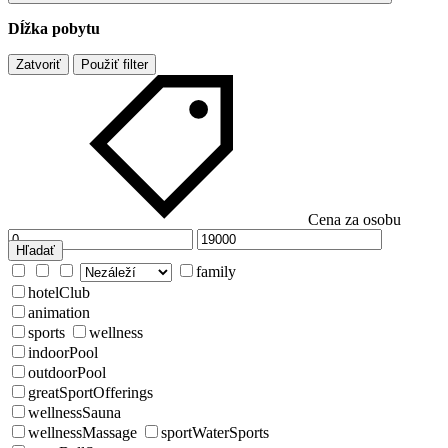
Dĺžka pobytu
Zatvoriť
Použiť filter
Cena za osobu
Hľadať
family
hotelClub
animation
sports
wellness
indoorPool
outdoorPool
greatSportOfferings
wellnessSauna
wellnessMassage
sportWaterSports