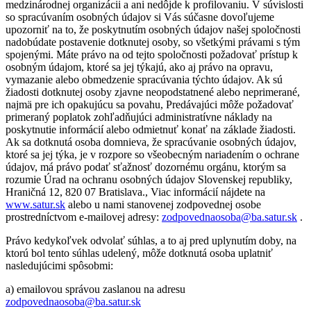
medzinárodnej organizácii a ani nedôjde k profilovaniu. V súvislosti
so spracúvaním osobných údajov si Vás súčasne dovoľujeme
upozorniť na to, že poskytnutím osobných údajov našej spoločnosti
nadobúdate postavenie dotknutej osoby, so všetkými právami s tým
spojenými. Máte právo na od tejto spoločnosti požadovať prístup k
osobným údajom, ktoré sa jej týkajú, ako aj právo na opravu,
vymazanie alebo obmedzenie spracúvania týchto údajov. Ak sú
žiadosti dotknutej osoby zjavne neopodstatnené alebo neprimerané,
najmä pre ich opakujúcu sa povahu, Predávajúci môže požadovať
primeraný poplatok zohľadňujúci administratívne náklady na
poskytnutie informácií alebo odmietnuť konať na základe žiadosti.
Ak sa dotknutá osoba domnieva, že spracúvanie osobných údajov,
ktoré sa jej týka, je v rozpore so všeobecným nariadením o ochrane
údajov, má právo podať sťažnosť dozornému orgánu, ktorým sa
rozumie Úrad na ochranu osobných údajov Slovenskej republiky,
Hraničná 12, 820 07 Bratislava., Viac informácií nájdete na
www.satur.sk
alebo u nami stanovenej zodpovednej osobe
prostredníctvom e-mailovej adresy:
zodpovednaosoba@ba.satur.sk
.
Právo kedykoľvek odvolať súhlas, a to aj pred uplynutím doby, na
ktorú bol tento súhlas udelený, môže dotknutá osoba uplatniť
nasledujúcimi spôsobmi:
a) emailovou správou zaslanou na adresu
zodpovednaosoba@ba.satur.sk