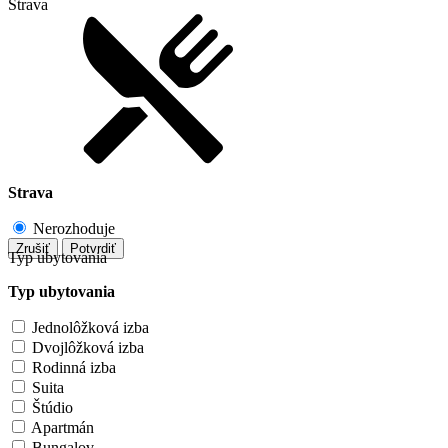
Strava
Strava
Nerozhoduje
Zrušiť
Potvrdiť
Typ ubytovania
Typ ubytovania
Jednolôžková izba
Dvojlôžková izba
Rodinná izba
Suita
Štúdio
Apartmán
Bungalov