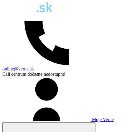
online@verne.sk
Call centrum dočasne nedostupné
Moje Verne