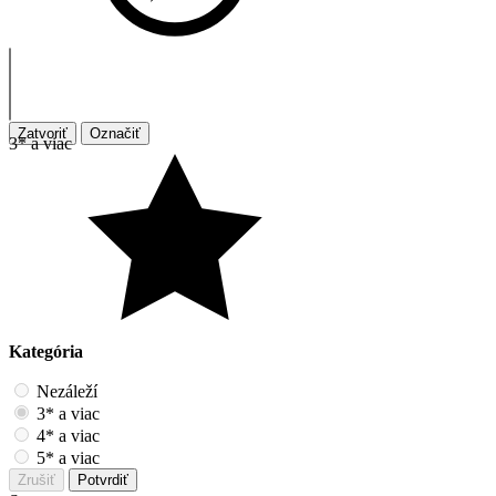
Zatvoriť
Označiť
3* a viac
Kategória
Nezáleží
3* a viac
4* a viac
5* a viac
Zrušiť
Potvrdiť