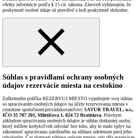
všetky informácie podľa § 15 cit. zákona. Zároveň vyhlasujem, že
poskytnuté osobné údaje sú pravdivé a boli poskytnuté slobodne.
Súhlas s pravidlami ochrany osobných
údajov rezervácie miesta na cestokino
Zaškrtnutím políčka REZERVUJ MIESTO vyjadrujete svoj súhlas
so spracúvaním osobných údajov na účely rezervovania miesta v
cestokine spoločnosti/prevádzkovateľovi:
SATUR TRAVEL, a.s.,
IČO 35 787 201, Miletičova 1, 824 72 Bratislava
. Právnym
základom spracúvania osobných údajov je súhlas dotknutej osoby,
ktorý môžete kedykoľvek odvolať bez toho, aby to malo vplyv na
zákonnosť spracúvania založeného na súhlase udelenom pred jeho
odvolaním. Čas platnosti súhlasu uplynie mesiac odo dňa rezervácie