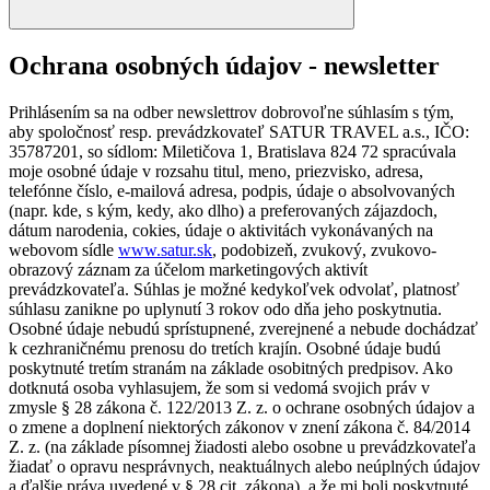
Ochrana osobných údajov - newsletter
Prihlásením sa na odber newslettrov dobrovoľne súhlasím s tým,
aby spoločnosť resp. prevádzkovateľ SATUR TRAVEL a.s., IČO:
35787201, so sídlom: Miletičova 1, Bratislava 824 72 spracúvala
moje osobné údaje v rozsahu titul, meno, priezvisko, adresa,
telefónne číslo, e-mailová adresa, podpis, údaje o absolvovaných
(napr. kde, s kým, kedy, ako dlho) a preferovaných zájazdoch,
dátum narodenia, cokies, údaje o aktivitách vykonávaných na
webovom sídle
www.satur.sk
, podobizeň, zvukový, zvukovo-
obrazový záznam za účelom marketingových aktivít
prevádzkovateľa. Súhlas je možné kedykoľvek odvolať, platnosť
súhlasu zanikne po uplynutí 3 rokov odo dňa jeho poskytnutia.
Osobné údaje nebudú sprístupnené, zverejnené a nebude dochádzať
k cezhraničnému prenosu do tretích krajín. Osobné údaje budú
poskytnuté tretím stranám na základe osobitných predpisov. Ako
dotknutá osoba vyhlasujem, že som si vedomá svojich práv v
zmysle § 28 zákona č. 122/2013 Z. z. o ochrane osobných údajov a
o zmene a doplnení niektorých zákonov v znení zákona č. 84/2014
Z. z. (na základe písomnej žiadosti alebo osobne u prevádzkovateľa
žiadať o opravu nesprávnych, neaktuálnych alebo neúplných údajov
a ďalšie práva uvedené v § 28 cit. zákona), a že mi boli poskytnuté