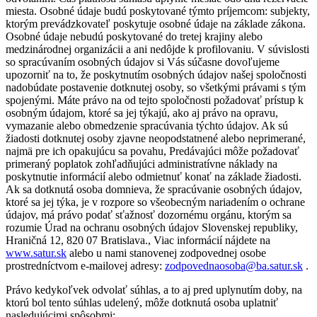
miesta. Osobné údaje budú poskytované týmto príjemcom: subjekty,
ktorým prevádzkovateľ poskytuje osobné údaje na základe zákona.
Osobné údaje nebudú poskytované do tretej krajiny alebo
medzinárodnej organizácii a ani nedôjde k profilovaniu. V súvislosti
so spracúvaním osobných údajov si Vás súčasne dovoľujeme
upozorniť na to, že poskytnutím osobných údajov našej spoločnosti
nadobúdate postavenie dotknutej osoby, so všetkými právami s tým
spojenými. Máte právo na od tejto spoločnosti požadovať prístup k
osobným údajom, ktoré sa jej týkajú, ako aj právo na opravu,
vymazanie alebo obmedzenie spracúvania týchto údajov. Ak sú
žiadosti dotknutej osoby zjavne neopodstatnené alebo neprimerané,
najmä pre ich opakujúcu sa povahu, Predávajúci môže požadovať
primeraný poplatok zohľadňujúci administratívne náklady na
poskytnutie informácií alebo odmietnuť konať na základe žiadosti.
Ak sa dotknutá osoba domnieva, že spracúvanie osobných údajov,
ktoré sa jej týka, je v rozpore so všeobecným nariadením o ochrane
údajov, má právo podať sťažnosť dozornému orgánu, ktorým sa
rozumie Úrad na ochranu osobných údajov Slovenskej republiky,
Hraničná 12, 820 07 Bratislava., Viac informácií nájdete na
www.satur.sk
alebo u nami stanovenej zodpovednej osobe
prostredníctvom e-mailovej adresy:
zodpovednaosoba@ba.satur.sk
.
Právo kedykoľvek odvolať súhlas, a to aj pred uplynutím doby, na
ktorú bol tento súhlas udelený, môže dotknutá osoba uplatniť
nasledujúcimi spôsobmi: