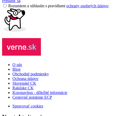
Prihlásiť sa
Rozumiem a súhlasím s pravidlami
ochrany osobných údajov
.
O nás
Blog
Obchodné podmienky
Ochrana údajov
Slovenské CK
Rakúske CK
Koronavírus - dôležité informácie
Cestovné poistenie ECP
Spravovať cookies