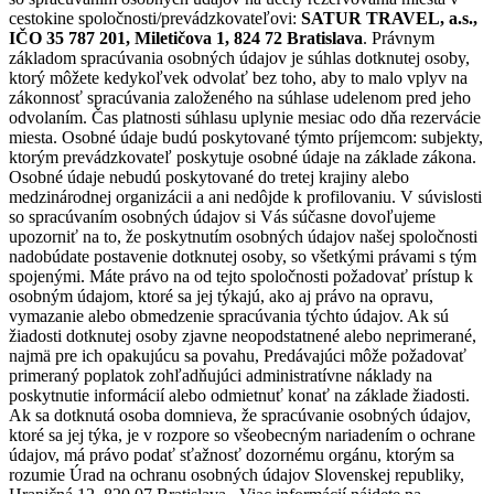
cestokine spoločnosti/prevádzkovateľovi:
SATUR TRAVEL, a.s.,
IČO 35 787 201, Miletičova 1, 824 72 Bratislava
. Právnym
základom spracúvania osobných údajov je súhlas dotknutej osoby,
ktorý môžete kedykoľvek odvolať bez toho, aby to malo vplyv na
zákonnosť spracúvania založeného na súhlase udelenom pred jeho
odvolaním. Čas platnosti súhlasu uplynie mesiac odo dňa rezervácie
miesta. Osobné údaje budú poskytované týmto príjemcom: subjekty,
ktorým prevádzkovateľ poskytuje osobné údaje na základe zákona.
Osobné údaje nebudú poskytované do tretej krajiny alebo
medzinárodnej organizácii a ani nedôjde k profilovaniu. V súvislosti
so spracúvaním osobných údajov si Vás súčasne dovoľujeme
upozorniť na to, že poskytnutím osobných údajov našej spoločnosti
nadobúdate postavenie dotknutej osoby, so všetkými právami s tým
spojenými. Máte právo na od tejto spoločnosti požadovať prístup k
osobným údajom, ktoré sa jej týkajú, ako aj právo na opravu,
vymazanie alebo obmedzenie spracúvania týchto údajov. Ak sú
žiadosti dotknutej osoby zjavne neopodstatnené alebo neprimerané,
najmä pre ich opakujúcu sa povahu, Predávajúci môže požadovať
primeraný poplatok zohľadňujúci administratívne náklady na
poskytnutie informácií alebo odmietnuť konať na základe žiadosti.
Ak sa dotknutá osoba domnieva, že spracúvanie osobných údajov,
ktoré sa jej týka, je v rozpore so všeobecným nariadením o ochrane
údajov, má právo podať sťažnosť dozornému orgánu, ktorým sa
rozumie Úrad na ochranu osobných údajov Slovenskej republiky,