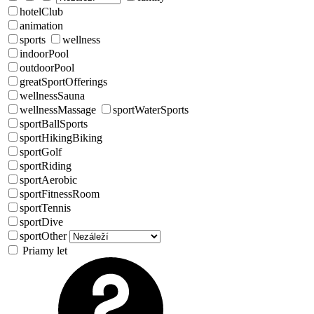
hotelClub
animation
sports
wellness
indoorPool
outdoorPool
greatSportOfferings
wellnessSauna
wellnessMassage
sportWaterSports
sportBallSports
sportHikingBiking
sportGolf
sportRiding
sportAerobic
sportFitnessRoom
sportTennis
sportDive
sportOther
Priamy let