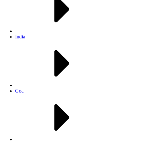
India
Goa