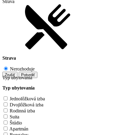
Strava
Strava
Nerozhoduje
Zrušiť
Potvrdiť
Typ ubytovania
Typ ubytovania
Jednolôžková izba
Dvojlôžková izba
Rodinná izba
Suita
Štúdio
Apartmán
Bungalov