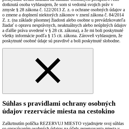
dotknutá osoba vyhlasujem, že som si vedomá svojich práv v
zmysle § 28 zákona č. 122/2013 Z. z. o ochrane osobných údajov a
o zmene a doplnení niektorých zákonov v znení zákona č. 84/2014
Z. z. (na základe písomnej žiadosti alebo osobne u prevádzkovateľa
žiadať o opravu nesprávnych, neaktuálnych alebo neúplných údajov
a ďalšie práva uvedené v § 28 cit. zákona), a že mi boli poskytnuté
všetky informácie podľa § 15 cit. zákona. Zároveň vyhlasujem, že
poskytnuté osobné údaje sú pravdivé a boli poskytnuté slobodne.
Súhlas s pravidlami ochrany osobných
údajov rezervácie miesta na cestokino
Zaškrtnutím políčka REZERVUJ MIESTO vyjadrujete svoj súhlas
so spracúvaním osobných údajov na účely rezervovania miesta v