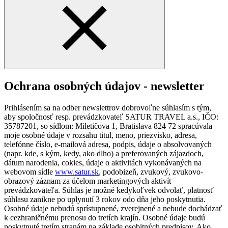
Ochrana osobných údajov - newsletter
Prihlásením sa na odber newslettrov dobrovoľne súhlasím s tým,
aby spoločnosť resp. prevádzkovateľ SATUR TRAVEL a.s., IČO:
35787201, so sídlom: Miletičova 1, Bratislava 824 72 spracúvala
moje osobné údaje v rozsahu titul, meno, priezvisko, adresa,
telefónne číslo, e-mailová adresa, podpis, údaje o absolvovaných
(napr. kde, s kým, kedy, ako dlho) a preferovaných zájazdoch,
dátum narodenia, cokies, údaje o aktivitách vykonávaných na
webovom sídle
www.satur.sk
, podobizeň, zvukový, zvukovo-
obrazový záznam za účelom marketingových aktivít
prevádzkovateľa. Súhlas je možné kedykoľvek odvolať, platnosť
súhlasu zanikne po uplynutí 3 rokov odo dňa jeho poskytnutia.
Osobné údaje nebudú sprístupnené, zverejnené a nebude dochádzať
k cezhraničnému prenosu do tretích krajín. Osobné údaje budú
poskytnuté tretím stranám na základe osobitných predpisov. Ako