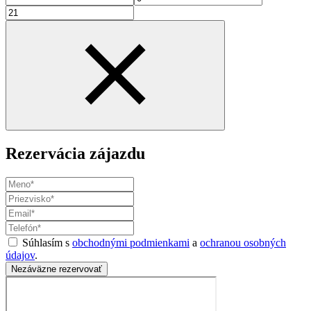
Rezervácia zájazdu
Súhlasím s
obchodnými podmienkami
a
ochranou osobných
údajov
.
Nezáväzne rezervovať