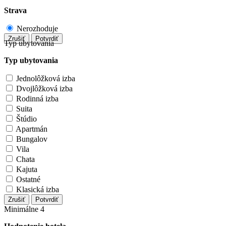
Strava
Nerozhoduje
Zrušiť
Potvrdiť
Typ ubytovania
Typ ubytovania
Jednolôžková izba
Dvojlôžková izba
Rodinná izba
Suita
Štúdio
Apartmán
Bungalov
Vila
Chata
Kajuta
Ostatné
Klasická izba
Zrušiť
Potvrdiť
Minimálne 4