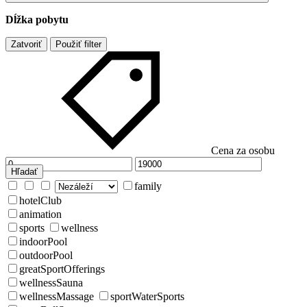
Dĺžka pobytu
Zatvoriť
Použiť filter
Cena za osobu
Hľadať
family
hotelClub
animation
sports
wellness
indoorPool
outdoorPool
greatSportOfferings
wellnessSauna
wellnessMassage
sportWaterSports