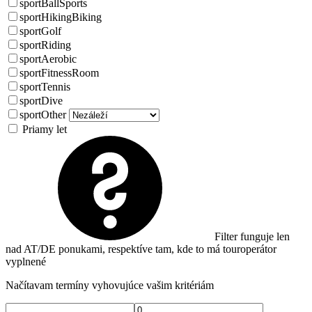
sportBallSports
sportHikingBiking
sportGolf
sportRiding
sportAerobic
sportFitnessRoom
sportTennis
sportDive
sportOther
Priamy let
Filter funguje len
nad AT/DE ponukami, respektíve tam, kde to má touroperátor
vyplnené
Načítavam termíny vyhovujúce vašim kritériám