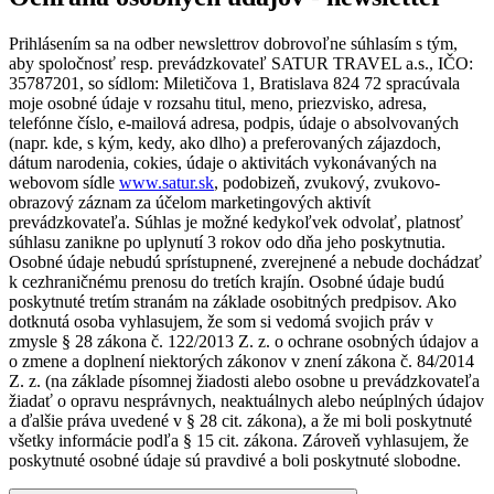
Prihlásením sa na odber newslettrov dobrovoľne súhlasím s tým,
aby spoločnosť resp. prevádzkovateľ SATUR TRAVEL a.s., IČO:
35787201, so sídlom: Miletičova 1, Bratislava 824 72 spracúvala
moje osobné údaje v rozsahu titul, meno, priezvisko, adresa,
telefónne číslo, e-mailová adresa, podpis, údaje o absolvovaných
(napr. kde, s kým, kedy, ako dlho) a preferovaných zájazdoch,
dátum narodenia, cokies, údaje o aktivitách vykonávaných na
webovom sídle
www.satur.sk
, podobizeň, zvukový, zvukovo-
obrazový záznam za účelom marketingových aktivít
prevádzkovateľa. Súhlas je možné kedykoľvek odvolať, platnosť
súhlasu zanikne po uplynutí 3 rokov odo dňa jeho poskytnutia.
Osobné údaje nebudú sprístupnené, zverejnené a nebude dochádzať
k cezhraničnému prenosu do tretích krajín. Osobné údaje budú
poskytnuté tretím stranám na základe osobitných predpisov. Ako
dotknutá osoba vyhlasujem, že som si vedomá svojich práv v
zmysle § 28 zákona č. 122/2013 Z. z. o ochrane osobných údajov a
o zmene a doplnení niektorých zákonov v znení zákona č. 84/2014
Z. z. (na základe písomnej žiadosti alebo osobne u prevádzkovateľa
žiadať o opravu nesprávnych, neaktuálnych alebo neúplných údajov
a ďalšie práva uvedené v § 28 cit. zákona), a že mi boli poskytnuté
všetky informácie podľa § 15 cit. zákona. Zároveň vyhlasujem, že
poskytnuté osobné údaje sú pravdivé a boli poskytnuté slobodne.