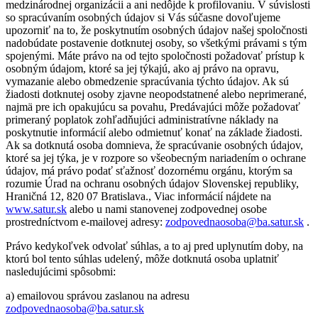
medzinárodnej organizácii a ani nedôjde k profilovaniu. V súvislosti
so spracúvaním osobných údajov si Vás súčasne dovoľujeme
upozorniť na to, že poskytnutím osobných údajov našej spoločnosti
nadobúdate postavenie dotknutej osoby, so všetkými právami s tým
spojenými. Máte právo na od tejto spoločnosti požadovať prístup k
osobným údajom, ktoré sa jej týkajú, ako aj právo na opravu,
vymazanie alebo obmedzenie spracúvania týchto údajov. Ak sú
žiadosti dotknutej osoby zjavne neopodstatnené alebo neprimerané,
najmä pre ich opakujúcu sa povahu, Predávajúci môže požadovať
primeraný poplatok zohľadňujúci administratívne náklady na
poskytnutie informácií alebo odmietnuť konať na základe žiadosti.
Ak sa dotknutá osoba domnieva, že spracúvanie osobných údajov,
ktoré sa jej týka, je v rozpore so všeobecným nariadením o ochrane
údajov, má právo podať sťažnosť dozornému orgánu, ktorým sa
rozumie Úrad na ochranu osobných údajov Slovenskej republiky,
Hraničná 12, 820 07 Bratislava., Viac informácií nájdete na
www.satur.sk
alebo u nami stanovenej zodpovednej osobe
prostredníctvom e-mailovej adresy:
zodpovednaosoba@ba.satur.sk
.
Právo kedykoľvek odvolať súhlas, a to aj pred uplynutím doby, na
ktorú bol tento súhlas udelený, môže dotknutá osoba uplatniť
nasledujúcimi spôsobmi:
a) emailovou správou zaslanou na adresu
zodpovednaosoba@ba.satur.sk