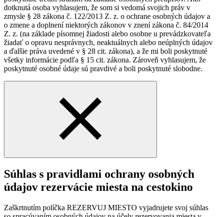
dotknutá osoba vyhlasujem, že som si vedomá svojich práv v
zmysle § 28 zákona č. 122/2013 Z. z. o ochrane osobných údajov a
o zmene a doplnení niektorých zákonov v znení zákona č. 84/2014
Z. z. (na základe písomnej žiadosti alebo osobne u prevádzkovateľa
žiadať o opravu nesprávnych, neaktuálnych alebo neúplných údajov
a ďalšie práva uvedené v § 28 cit. zákona), a že mi boli poskytnuté
všetky informácie podľa § 15 cit. zákona. Zároveň vyhlasujem, že
poskytnuté osobné údaje sú pravdivé a boli poskytnuté slobodne.
Súhlas s pravidlami ochrany osobných
údajov rezervácie miesta na cestokino
Zaškrtnutím políčka REZERVUJ MIESTO vyjadrujete svoj súhlas
so spracúvaním osobných údajov na účely rezervovania miesta v