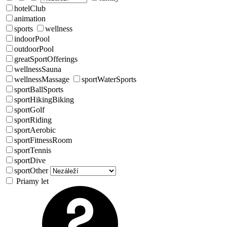
hotelClub
animation
sports
wellness
indoorPool
outdoorPool
greatSportOfferings
wellnessSauna
wellnessMassage
sportWaterSports
sportBallSports
sportHikingBiking
sportGolf
sportRiding
sportAerobic
sportFitnessRoom
sportTennis
sportDive
sportOther
Priamy let