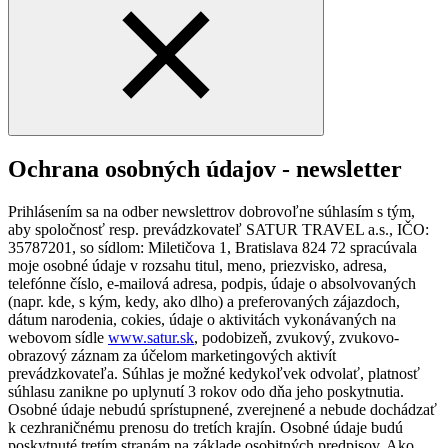
Ochrana osobných údajov - newsletter
Prihlásením sa na odber newslettrov dobrovoľne súhlasím s tým,
aby spoločnosť resp. prevádzkovateľ SATUR TRAVEL a.s., IČO:
35787201, so sídlom: Miletičova 1, Bratislava 824 72 spracúvala
moje osobné údaje v rozsahu titul, meno, priezvisko, adresa,
telefónne číslo, e-mailová adresa, podpis, údaje o absolvovaných
(napr. kde, s kým, kedy, ako dlho) a preferovaných zájazdoch,
dátum narodenia, cokies, údaje o aktivitách vykonávaných na
webovom sídle
www.satur.sk
, podobizeň, zvukový, zvukovo-
obrazový záznam za účelom marketingových aktivít
prevádzkovateľa. Súhlas je možné kedykoľvek odvolať, platnosť
súhlasu zanikne po uplynutí 3 rokov odo dňa jeho poskytnutia.
Osobné údaje nebudú sprístupnené, zverejnené a nebude dochádzať
k cezhraničnému prenosu do tretích krajín. Osobné údaje budú
poskytnuté tretím stranám na základe osobitných predpisov. Ako