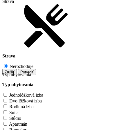
Strava
Strava
Nerozhoduje
Zrušiť
Potvrdiť
Typ ubytovania
Typ ubytovania
Jednolôžková izba
Dvojlôžková izba
Rodinná izba
Suita
Štúdio
Apartmán
Bungalov