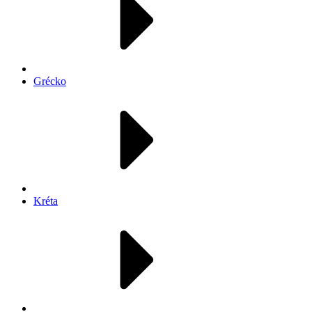
Grécko
Kréta