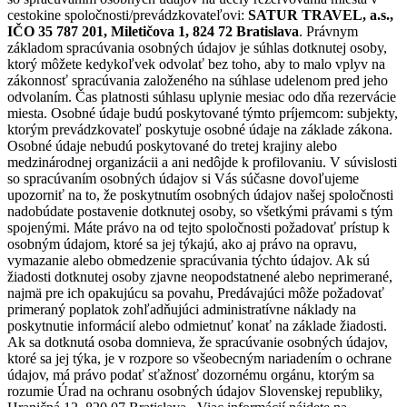
cestokine spoločnosti/prevádzkovateľovi:
SATUR TRAVEL, a.s.,
IČO 35 787 201, Miletičova 1, 824 72 Bratislava
. Právnym
základom spracúvania osobných údajov je súhlas dotknutej osoby,
ktorý môžete kedykoľvek odvolať bez toho, aby to malo vplyv na
zákonnosť spracúvania založeného na súhlase udelenom pred jeho
odvolaním. Čas platnosti súhlasu uplynie mesiac odo dňa rezervácie
miesta. Osobné údaje budú poskytované týmto príjemcom: subjekty,
ktorým prevádzkovateľ poskytuje osobné údaje na základe zákona.
Osobné údaje nebudú poskytované do tretej krajiny alebo
medzinárodnej organizácii a ani nedôjde k profilovaniu. V súvislosti
so spracúvaním osobných údajov si Vás súčasne dovoľujeme
upozorniť na to, že poskytnutím osobných údajov našej spoločnosti
nadobúdate postavenie dotknutej osoby, so všetkými právami s tým
spojenými. Máte právo na od tejto spoločnosti požadovať prístup k
osobným údajom, ktoré sa jej týkajú, ako aj právo na opravu,
vymazanie alebo obmedzenie spracúvania týchto údajov. Ak sú
žiadosti dotknutej osoby zjavne neopodstatnené alebo neprimerané,
najmä pre ich opakujúcu sa povahu, Predávajúci môže požadovať
primeraný poplatok zohľadňujúci administratívne náklady na
poskytnutie informácií alebo odmietnuť konať na základe žiadosti.
Ak sa dotknutá osoba domnieva, že spracúvanie osobných údajov,
ktoré sa jej týka, je v rozpore so všeobecným nariadením o ochrane
údajov, má právo podať sťažnosť dozornému orgánu, ktorým sa
rozumie Úrad na ochranu osobných údajov Slovenskej republiky,