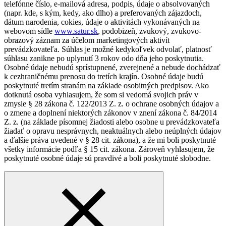
telefónne číslo, e-mailová adresa, podpis, údaje o absolvovaných
(napr. kde, s kým, kedy, ako dlho) a preferovaných zájazdoch,
dátum narodenia, cokies, údaje o aktivitách vykonávaných na
webovom sídle
www.satur.sk
, podobizeň, zvukový, zvukovo-
obrazový záznam za účelom marketingových aktivít
prevádzkovateľa. Súhlas je možné kedykoľvek odvolať, platnosť
súhlasu zanikne po uplynutí 3 rokov odo dňa jeho poskytnutia.
Osobné údaje nebudú sprístupnené, zverejnené a nebude dochádzať
k cezhraničnému prenosu do tretích krajín. Osobné údaje budú
poskytnuté tretím stranám na základe osobitných predpisov. Ako
dotknutá osoba vyhlasujem, že som si vedomá svojich práv v
zmysle § 28 zákona č. 122/2013 Z. z. o ochrane osobných údajov a
o zmene a doplnení niektorých zákonov v znení zákona č. 84/2014
Z. z. (na základe písomnej žiadosti alebo osobne u prevádzkovateľa
žiadať o opravu nesprávnych, neaktuálnych alebo neúplných údajov
a ďalšie práva uvedené v § 28 cit. zákona), a že mi boli poskytnuté
všetky informácie podľa § 15 cit. zákona. Zároveň vyhlasujem, že
poskytnuté osobné údaje sú pravdivé a boli poskytnuté slobodne.