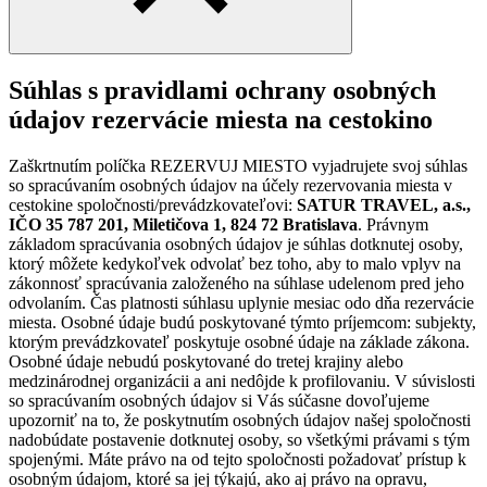
Súhlas s pravidlami ochrany osobných
údajov rezervácie miesta na cestokino
Zaškrtnutím políčka REZERVUJ MIESTO vyjadrujete svoj súhlas
so spracúvaním osobných údajov na účely rezervovania miesta v
cestokine spoločnosti/prevádzkovateľovi:
SATUR TRAVEL, a.s.,
IČO 35 787 201, Miletičova 1, 824 72 Bratislava
. Právnym
základom spracúvania osobných údajov je súhlas dotknutej osoby,
ktorý môžete kedykoľvek odvolať bez toho, aby to malo vplyv na
zákonnosť spracúvania založeného na súhlase udelenom pred jeho
odvolaním. Čas platnosti súhlasu uplynie mesiac odo dňa rezervácie
miesta. Osobné údaje budú poskytované týmto príjemcom: subjekty,
ktorým prevádzkovateľ poskytuje osobné údaje na základe zákona.
Osobné údaje nebudú poskytované do tretej krajiny alebo
medzinárodnej organizácii a ani nedôjde k profilovaniu. V súvislosti
so spracúvaním osobných údajov si Vás súčasne dovoľujeme
upozorniť na to, že poskytnutím osobných údajov našej spoločnosti
nadobúdate postavenie dotknutej osoby, so všetkými právami s tým
spojenými. Máte právo na od tejto spoločnosti požadovať prístup k
osobným údajom, ktoré sa jej týkajú, ako aj právo na opravu,