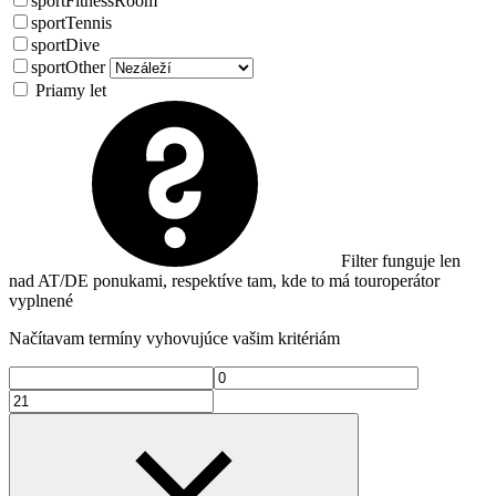
sportFitnessRoom
sportTennis
sportDive
sportOther
Priamy let
Filter funguje len
nad AT/DE ponukami, respektíve tam, kde to má touroperátor
vyplnené
Načítavam termíny vyhovujúce vašim kritériám