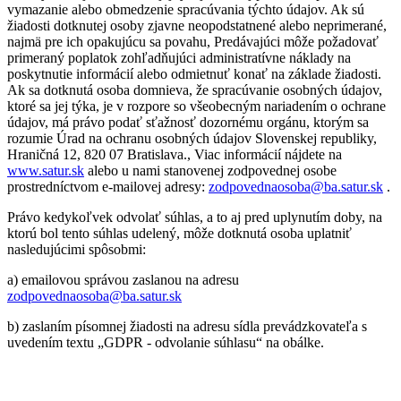
vymazanie alebo obmedzenie spracúvania týchto údajov. Ak sú
žiadosti dotknutej osoby zjavne neopodstatnené alebo neprimerané,
najmä pre ich opakujúcu sa povahu, Predávajúci môže požadovať
primeraný poplatok zohľadňujúci administratívne náklady na
poskytnutie informácií alebo odmietnuť konať na základe žiadosti.
Ak sa dotknutá osoba domnieva, že spracúvanie osobných údajov,
ktoré sa jej týka, je v rozpore so všeobecným nariadením o ochrane
údajov, má právo podať sťažnosť dozornému orgánu, ktorým sa
rozumie Úrad na ochranu osobných údajov Slovenskej republiky,
Hraničná 12, 820 07 Bratislava., Viac informácií nájdete na
www.satur.sk
alebo u nami stanovenej zodpovednej osobe
prostredníctvom e-mailovej adresy:
zodpovednaosoba@ba.satur.sk
.
Právo kedykoľvek odvolať súhlas, a to aj pred uplynutím doby, na
ktorú bol tento súhlas udelený, môže dotknutá osoba uplatniť
nasledujúcimi spôsobmi:
a) emailovou správou zaslanou na adresu
zodpovednaosoba@ba.satur.sk
b) zaslaním písomnej žiadosti na adresu sídla prevádzkovateľa s
uvedením textu „GDPR - odvolanie súhlasu“ na obálke.