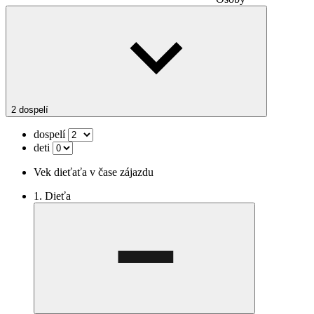
2 dospelí
dospelí
deti
Vek dieťaťa v čase zájazdu
1. Dieťa