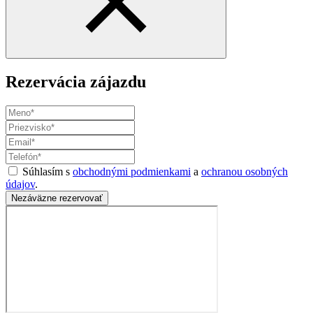
Rezervácia zájazdu
Súhlasím s
obchodnými podmienkami
a
ochranou osobných
údajov
.
Nezáväzne rezervovať