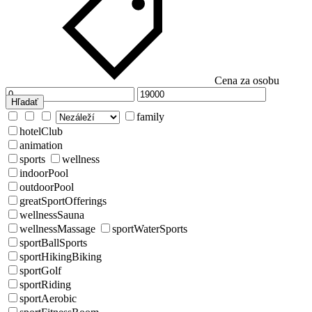
Cena za osobu
Hľadať
family
hotelClub
animation
sports
wellness
indoorPool
outdoorPool
greatSportOfferings
wellnessSauna
wellnessMassage
sportWaterSports
sportBallSports
sportHikingBiking
sportGolf
sportRiding
sportAerobic