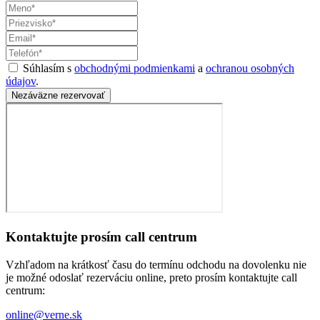
Súhlasím s
obchodnými podmienkami
a
ochranou osobných
údajov
.
Nezáväzne rezervovať
Kontaktujte prosím call centrum
Vzhľadom na krátkosť času do termínu odchodu na dovolenku nie
je možné odoslať rezerváciu online, preto prosím kontaktujte call
centrum:
online@verne.sk