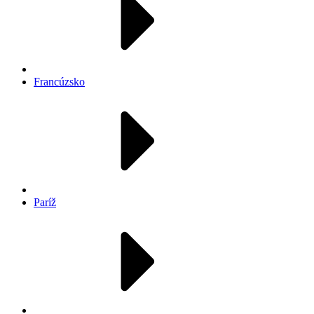
Francúzsko
Paríž