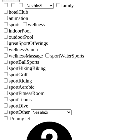
family
hotelClub
animation
sports
wellness
indoorPool
outdoorPool
greatSportOfferings
wellnessSauna
wellnessMassage
sportWaterSports
sportBallSports
sportHikingBiking
sportGolf
sportRiding
sportAerobic
sportFitnessRoom
sportTennis
sportDive
sportOther
Priamy let