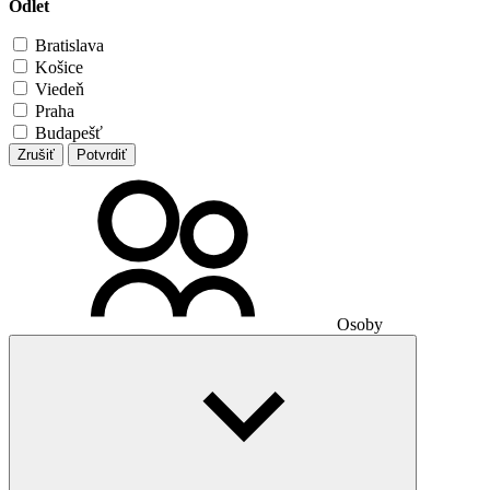
Odlet
Bratislava
Košice
Viedeň
Praha
Budapešť
Zrušiť
Potvrdiť
Osoby