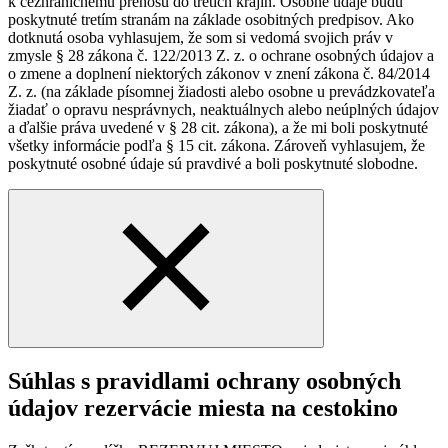
k cezhraničnému prenosu do tretích krajín. Osobné údaje budú
poskytnuté tretím stranám na základe osobitných predpisov. Ako
dotknutá osoba vyhlasujem, že som si vedomá svojich práv v
zmysle § 28 zákona č. 122/2013 Z. z. o ochrane osobných údajov a
o zmene a doplnení niektorých zákonov v znení zákona č. 84/2014
Z. z. (na základe písomnej žiadosti alebo osobne u prevádzkovateľa
žiadať o opravu nesprávnych, neaktuálnych alebo neúplných údajov
a ďalšie práva uvedené v § 28 cit. zákona), a že mi boli poskytnuté
všetky informácie podľa § 15 cit. zákona. Zároveň vyhlasujem, že
poskytnuté osobné údaje sú pravdivé a boli poskytnuté slobodne.
Súhlas s pravidlami ochrany osobných
údajov rezervácie miesta na cestokino