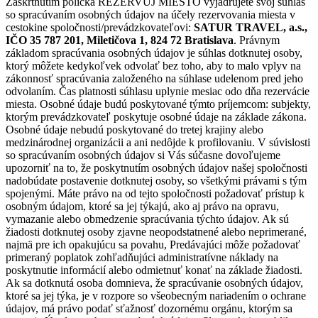
Zaškrtnutím políčka REZERVUJ MIESTO vyjadrujete svoj súhlas
so spracúvaním osobných údajov na účely rezervovania miesta v
cestokine spoločnosti/prevádzkovateľovi:
SATUR TRAVEL, a.s.,
IČO 35 787 201, Miletičova 1, 824 72 Bratislava
. Právnym
základom spracúvania osobných údajov je súhlas dotknutej osoby,
ktorý môžete kedykoľvek odvolať bez toho, aby to malo vplyv na
zákonnosť spracúvania založeného na súhlase udelenom pred jeho
odvolaním. Čas platnosti súhlasu uplynie mesiac odo dňa rezervácie
miesta. Osobné údaje budú poskytované týmto príjemcom: subjekty,
ktorým prevádzkovateľ poskytuje osobné údaje na základe zákona.
Osobné údaje nebudú poskytované do tretej krajiny alebo
medzinárodnej organizácii a ani nedôjde k profilovaniu. V súvislosti
so spracúvaním osobných údajov si Vás súčasne dovoľujeme
upozorniť na to, že poskytnutím osobných údajov našej spoločnosti
nadobúdate postavenie dotknutej osoby, so všetkými právami s tým
spojenými. Máte právo na od tejto spoločnosti požadovať prístup k
osobným údajom, ktoré sa jej týkajú, ako aj právo na opravu,
vymazanie alebo obmedzenie spracúvania týchto údajov. Ak sú
žiadosti dotknutej osoby zjavne neopodstatnené alebo neprimerané,
najmä pre ich opakujúcu sa povahu, Predávajúci môže požadovať
primeraný poplatok zohľadňujúci administratívne náklady na
poskytnutie informácií alebo odmietnuť konať na základe žiadosti.
Ak sa dotknutá osoba domnieva, že spracúvanie osobných údajov,
ktoré sa jej týka, je v rozpore so všeobecným nariadením o ochrane
údajov, má právo podať sťažnosť dozornému orgánu, ktorým sa