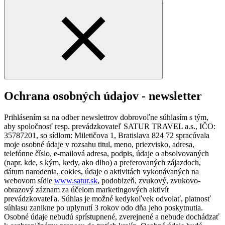
Ochrana osobných údajov - newsletter
Prihlásením sa na odber newslettrov dobrovoľne súhlasím s tým,
aby spoločnosť resp. prevádzkovateľ SATUR TRAVEL a.s., IČO:
35787201, so sídlom: Miletičova 1, Bratislava 824 72 spracúvala
moje osobné údaje v rozsahu titul, meno, priezvisko, adresa,
telefónne číslo, e-mailová adresa, podpis, údaje o absolvovaných
(napr. kde, s kým, kedy, ako dlho) a preferovaných zájazdoch,
dátum narodenia, cokies, údaje o aktivitách vykonávaných na
webovom sídle
www.satur.sk
, podobizeň, zvukový, zvukovo-
obrazový záznam za účelom marketingových aktivít
prevádzkovateľa. Súhlas je možné kedykoľvek odvolať, platnosť
súhlasu zanikne po uplynutí 3 rokov odo dňa jeho poskytnutia.
Osobné údaje nebudú sprístupnené, zverejnené a nebude dochádzať