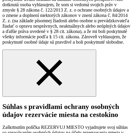
dotknutá osoba vyhlasujem, že som si vedomá svojich práv v
zmysle § 28 zákona č. 122/2013 Z. z. o ochrane osobných údajov a
o zmene a doplnení niektorých zákonov v znení zákona č. 84/2014
Z. z. (na základe písomnej žiadosti alebo osobne u prevádzkovateľa
žiadať o opravu nesprávnych, neaktuálnych alebo neúplných údajov
a ďalšie práva uvedené v § 28 cit. zákona), a že mi boli poskytnuté
všetky informácie podľa § 15 cit. zákona. Zároveň vyhlasujem, že
poskytnuté osobné údaje sú pravdivé a boli poskytnuté slobodne.
Súhlas s pravidlami ochrany osobných
údajov rezervácie miesta na cestokino
Zaškrtnutím políčka REZERVUJ MIESTO vyjadrujete svoj súhlas
so spracúvaním osobných údajov na účely rezervovania miesta v