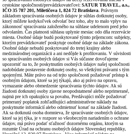
cestokine spoločnosti/prevádzkovateľovi:
SATUR TRAVEL, a.s.,
IČO 35 787 201, Miletičova 1, 824 72 Bratislava
. Právnym
základom spracúvania osobných údajov je súhlas dotknutej osoby,
ktorý môžete kedykoľvek odvolať bez toho, aby to malo vplyv na
zákonnosť spracúvania založeného na súhlase udelenom pred jeho
odvolaním. Čas platnosti súhlasu uplynie mesiac odo dňa rezervácie
miesta. Osobné údaje budú poskytované týmto príjemcom: subjekty,
ktorým prevádzkovateľ poskytuje osobné údaje na základe zákona.
Osobné údaje nebudú poskytované do tretej krajiny alebo
medzinárodnej organizácii a ani nedôjde k profilovaniu. V súvislosti
so spracúvaním osobných údajov si Vás súčasne dovoľujeme
upozorniť na to, že poskytnutím osobných údajov našej spoločnosti
nadobúdate postavenie dotknutej osoby, so všetkými právami s tým
spojenými. Máte právo na od tejto spoločnosti požadovať prístup k
osobným údajom, ktoré sa jej týkajú, ako aj právo na opravu,
vymazanie alebo obmedzenie spracúvania týchto údajov. Ak sú
žiadosti dotknutej osoby zjavne neopodstatnené alebo neprimerané,
najmä pre ich opakujúcu sa povahu, Predávajúci môže požadovať
primeraný poplatok zohľadňujúci administratívne náklady na
poskytnutie informácií alebo odmietnuť konať na základe žiadosti.
Ak sa dotknutá osoba domnieva, že spracúvanie osobných údajov,
ktoré sa jej týka, je v rozpore so všeobecným nariadením o ochrane
údajov, má právo podať sťažnosť dozornému orgánu, ktorým sa
rozumie Úrad na ochranu osobných údajov Slovenskej republiky,