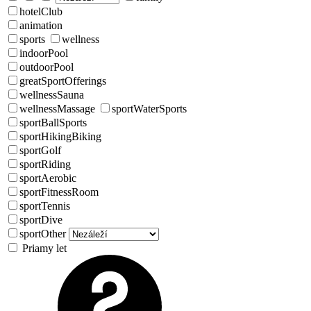
hotelClub
animation
sports
wellness
indoorPool
outdoorPool
greatSportOfferings
wellnessSauna
wellnessMassage
sportWaterSports
sportBallSports
sportHikingBiking
sportGolf
sportRiding
sportAerobic
sportFitnessRoom
sportTennis
sportDive
sportOther
Priamy let