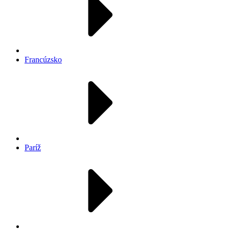
Francúzsko
Paríž