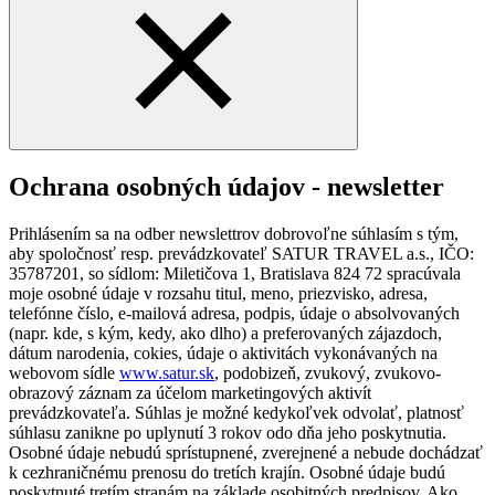
Ochrana osobných údajov - newsletter
Prihlásením sa na odber newslettrov dobrovoľne súhlasím s tým,
aby spoločnosť resp. prevádzkovateľ SATUR TRAVEL a.s., IČO:
35787201, so sídlom: Miletičova 1, Bratislava 824 72 spracúvala
moje osobné údaje v rozsahu titul, meno, priezvisko, adresa,
telefónne číslo, e-mailová adresa, podpis, údaje o absolvovaných
(napr. kde, s kým, kedy, ako dlho) a preferovaných zájazdoch,
dátum narodenia, cokies, údaje o aktivitách vykonávaných na
webovom sídle
www.satur.sk
, podobizeň, zvukový, zvukovo-
obrazový záznam za účelom marketingových aktivít
prevádzkovateľa. Súhlas je možné kedykoľvek odvolať, platnosť
súhlasu zanikne po uplynutí 3 rokov odo dňa jeho poskytnutia.
Osobné údaje nebudú sprístupnené, zverejnené a nebude dochádzať
k cezhraničnému prenosu do tretích krajín. Osobné údaje budú
poskytnuté tretím stranám na základe osobitných predpisov. Ako