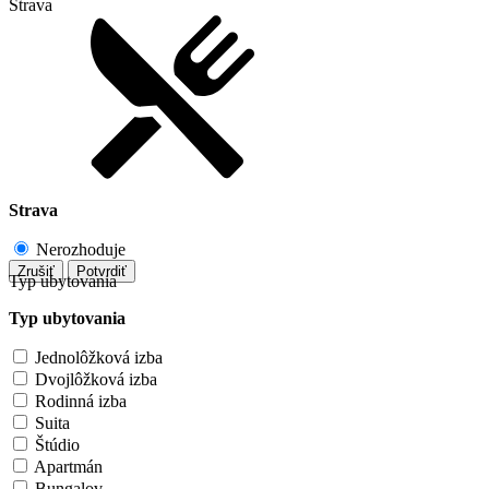
Strava
Strava
Nerozhoduje
Zrušiť
Potvrdiť
Typ ubytovania
Typ ubytovania
Jednolôžková izba
Dvojlôžková izba
Rodinná izba
Suita
Štúdio
Apartmán
Bungalov