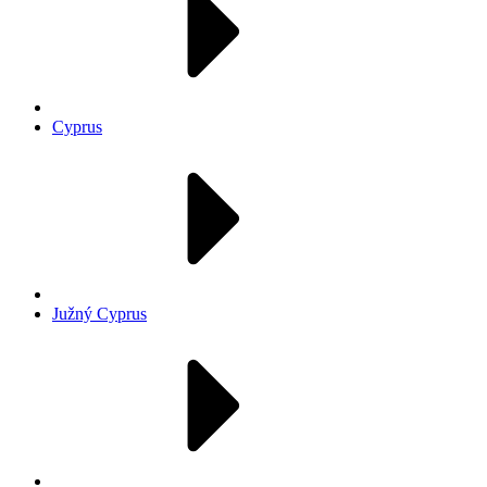
Cyprus
Južný Cyprus