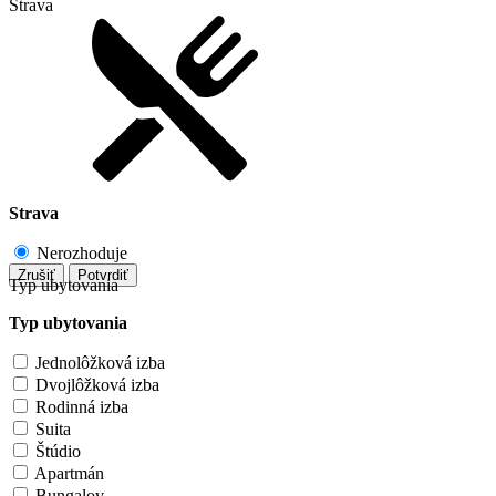
Strava
Strava
Nerozhoduje
Zrušiť
Potvrdiť
Typ ubytovania
Typ ubytovania
Jednolôžková izba
Dvojlôžková izba
Rodinná izba
Suita
Štúdio
Apartmán
Bungalov