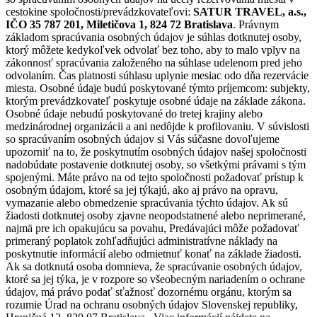
cestokine spoločnosti/prevádzkovateľovi:
SATUR TRAVEL, a.s.,
IČO 35 787 201, Miletičova 1, 824 72 Bratislava
. Právnym
základom spracúvania osobných údajov je súhlas dotknutej osoby,
ktorý môžete kedykoľvek odvolať bez toho, aby to malo vplyv na
zákonnosť spracúvania založeného na súhlase udelenom pred jeho
odvolaním. Čas platnosti súhlasu uplynie mesiac odo dňa rezervácie
miesta. Osobné údaje budú poskytované týmto príjemcom: subjekty,
ktorým prevádzkovateľ poskytuje osobné údaje na základe zákona.
Osobné údaje nebudú poskytované do tretej krajiny alebo
medzinárodnej organizácii a ani nedôjde k profilovaniu. V súvislosti
so spracúvaním osobných údajov si Vás súčasne dovoľujeme
upozorniť na to, že poskytnutím osobných údajov našej spoločnosti
nadobúdate postavenie dotknutej osoby, so všetkými právami s tým
spojenými. Máte právo na od tejto spoločnosti požadovať prístup k
osobným údajom, ktoré sa jej týkajú, ako aj právo na opravu,
vymazanie alebo obmedzenie spracúvania týchto údajov. Ak sú
žiadosti dotknutej osoby zjavne neopodstatnené alebo neprimerané,
najmä pre ich opakujúcu sa povahu, Predávajúci môže požadovať
primeraný poplatok zohľadňujúci administratívne náklady na
poskytnutie informácií alebo odmietnuť konať na základe žiadosti.
Ak sa dotknutá osoba domnieva, že spracúvanie osobných údajov,
ktoré sa jej týka, je v rozpore so všeobecným nariadením o ochrane
údajov, má právo podať sťažnosť dozornému orgánu, ktorým sa
rozumie Úrad na ochranu osobných údajov Slovenskej republiky,