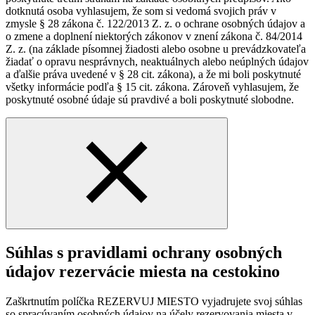
dotknutá osoba vyhlasujem, že som si vedomá svojich práv v
zmysle § 28 zákona č. 122/2013 Z. z. o ochrane osobných údajov a
o zmene a doplnení niektorých zákonov v znení zákona č. 84/2014
Z. z. (na základe písomnej žiadosti alebo osobne u prevádzkovateľa
žiadať o opravu nesprávnych, neaktuálnych alebo neúplných údajov
a ďalšie práva uvedené v § 28 cit. zákona), a že mi boli poskytnuté
všetky informácie podľa § 15 cit. zákona. Zároveň vyhlasujem, že
poskytnuté osobné údaje sú pravdivé a boli poskytnuté slobodne.
Súhlas s pravidlami ochrany osobných
údajov rezervácie miesta na cestokino
Zaškrtnutím políčka REZERVUJ MIESTO vyjadrujete svoj súhlas
so spracúvaním osobných údajov na účely rezervovania miesta v