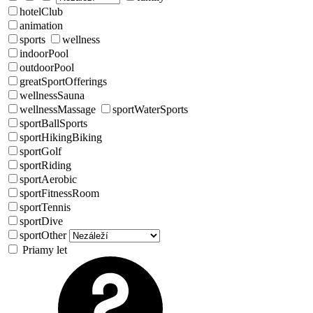
hotelClub
animation
sports
wellness
indoorPool
outdoorPool
greatSportOfferings
wellnessSauna
wellnessMassage
sportWaterSports
sportBallSports
sportHikingBiking
sportGolf
sportRiding
sportAerobic
sportFitnessRoom
sportTennis
sportDive
sportOther
Priamy let