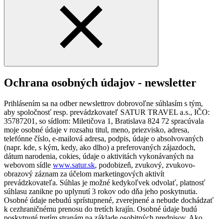
Ochrana osobných údajov - newsletter
Prihlásením sa na odber newslettrov dobrovoľne súhlasím s tým,
aby spoločnosť resp. prevádzkovateľ SATUR TRAVEL a.s., IČO:
35787201, so sídlom: Miletičova 1, Bratislava 824 72 spracúvala
moje osobné údaje v rozsahu titul, meno, priezvisko, adresa,
telefónne číslo, e-mailová adresa, podpis, údaje o absolvovaných
(napr. kde, s kým, kedy, ako dlho) a preferovaných zájazdoch,
dátum narodenia, cokies, údaje o aktivitách vykonávaných na
webovom sídle
www.satur.sk
, podobizeň, zvukový, zvukovo-
obrazový záznam za účelom marketingových aktivít
prevádzkovateľa. Súhlas je možné kedykoľvek odvolať, platnosť
súhlasu zanikne po uplynutí 3 rokov odo dňa jeho poskytnutia.
Osobné údaje nebudú sprístupnené, zverejnené a nebude dochádzať
k cezhraničnému prenosu do tretích krajín. Osobné údaje budú
poskytnuté tretím stranám na základe osobitných predpisov. Ako