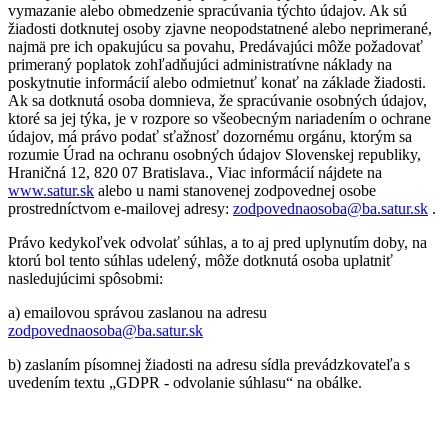
vymazanie alebo obmedzenie spracúvania týchto údajov. Ak sú
žiadosti dotknutej osoby zjavne neopodstatnené alebo neprimerané,
najmä pre ich opakujúcu sa povahu, Predávajúci môže požadovať
primeraný poplatok zohľadňujúci administratívne náklady na
poskytnutie informácií alebo odmietnuť konať na základe žiadosti.
Ak sa dotknutá osoba domnieva, že spracúvanie osobných údajov,
ktoré sa jej týka, je v rozpore so všeobecným nariadením o ochrane
údajov, má právo podať sťažnosť dozornému orgánu, ktorým sa
rozumie Úrad na ochranu osobných údajov Slovenskej republiky,
Hraničná 12, 820 07 Bratislava., Viac informácií nájdete na
www.satur.sk
alebo u nami stanovenej zodpovednej osobe
prostredníctvom e-mailovej adresy:
zodpovednaosoba@ba.satur.sk
.
Právo kedykoľvek odvolať súhlas, a to aj pred uplynutím doby, na
ktorú bol tento súhlas udelený, môže dotknutá osoba uplatniť
nasledujúcimi spôsobmi:
a) emailovou správou zaslanou na adresu
zodpovednaosoba@ba.satur.sk
b) zaslaním písomnej žiadosti na adresu sídla prevádzkovateľa s
uvedením textu „GDPR - odvolanie súhlasu“ na obálke.