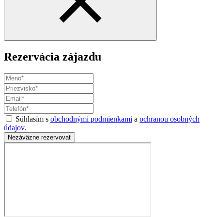
Rezervácia zájazdu
Súhlasím s
obchodnými podmienkami
a
ochranou osobných
údajov
.
Nezáväzne rezervovať