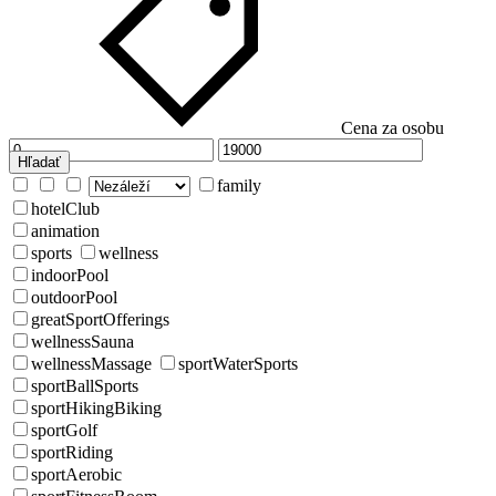
Cena za osobu
Hľadať
family
hotelClub
animation
sports
wellness
indoorPool
outdoorPool
greatSportOfferings
wellnessSauna
wellnessMassage
sportWaterSports
sportBallSports
sportHikingBiking
sportGolf
sportRiding
sportAerobic