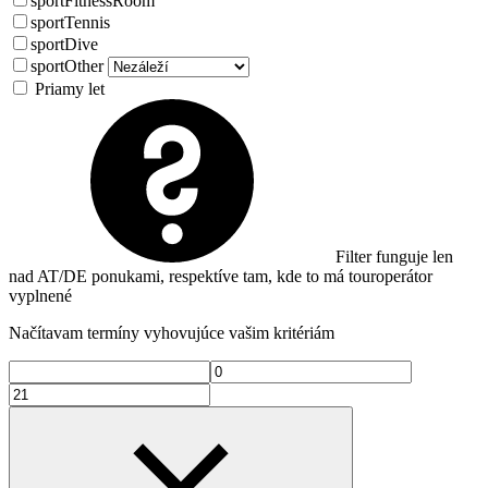
sportFitnessRoom
sportTennis
sportDive
sportOther
Priamy let
Filter funguje len
nad AT/DE ponukami, respektíve tam, kde to má touroperátor
vyplnené
Načítavam termíny vyhovujúce vašim kritériám