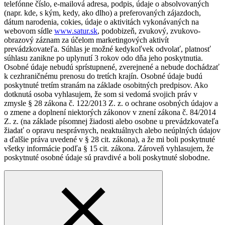
telefónne číslo, e-mailová adresa, podpis, údaje o absolvovaných
(napr. kde, s kým, kedy, ako dlho) a preferovaných zájazdoch,
dátum narodenia, cokies, údaje o aktivitách vykonávaných na
webovom sídle
www.satur.sk
, podobizeň, zvukový, zvukovo-
obrazový záznam za účelom marketingových aktivít
prevádzkovateľa. Súhlas je možné kedykoľvek odvolať, platnosť
súhlasu zanikne po uplynutí 3 rokov odo dňa jeho poskytnutia.
Osobné údaje nebudú sprístupnené, zverejnené a nebude dochádzať
k cezhraničnému prenosu do tretích krajín. Osobné údaje budú
poskytnuté tretím stranám na základe osobitných predpisov. Ako
dotknutá osoba vyhlasujem, že som si vedomá svojich práv v
zmysle § 28 zákona č. 122/2013 Z. z. o ochrane osobných údajov a
o zmene a doplnení niektorých zákonov v znení zákona č. 84/2014
Z. z. (na základe písomnej žiadosti alebo osobne u prevádzkovateľa
žiadať o opravu nesprávnych, neaktuálnych alebo neúplných údajov
a ďalšie práva uvedené v § 28 cit. zákona), a že mi boli poskytnuté
všetky informácie podľa § 15 cit. zákona. Zároveň vyhlasujem, že
poskytnuté osobné údaje sú pravdivé a boli poskytnuté slobodne.