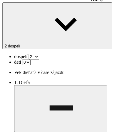
2 dospelí
dospelí
deti
Vek dieťaťa v čase zájazdu
1. Dieťa