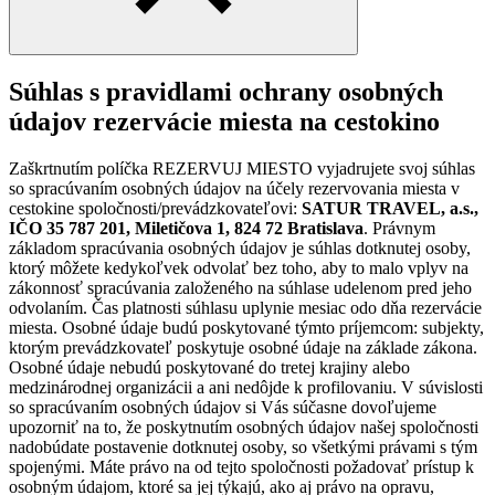
Súhlas s pravidlami ochrany osobných
údajov rezervácie miesta na cestokino
Zaškrtnutím políčka REZERVUJ MIESTO vyjadrujete svoj súhlas
so spracúvaním osobných údajov na účely rezervovania miesta v
cestokine spoločnosti/prevádzkovateľovi:
SATUR TRAVEL, a.s.,
IČO 35 787 201, Miletičova 1, 824 72 Bratislava
. Právnym
základom spracúvania osobných údajov je súhlas dotknutej osoby,
ktorý môžete kedykoľvek odvolať bez toho, aby to malo vplyv na
zákonnosť spracúvania založeného na súhlase udelenom pred jeho
odvolaním. Čas platnosti súhlasu uplynie mesiac odo dňa rezervácie
miesta. Osobné údaje budú poskytované týmto príjemcom: subjekty,
ktorým prevádzkovateľ poskytuje osobné údaje na základe zákona.
Osobné údaje nebudú poskytované do tretej krajiny alebo
medzinárodnej organizácii a ani nedôjde k profilovaniu. V súvislosti
so spracúvaním osobných údajov si Vás súčasne dovoľujeme
upozorniť na to, že poskytnutím osobných údajov našej spoločnosti
nadobúdate postavenie dotknutej osoby, so všetkými právami s tým
spojenými. Máte právo na od tejto spoločnosti požadovať prístup k
osobným údajom, ktoré sa jej týkajú, ako aj právo na opravu,