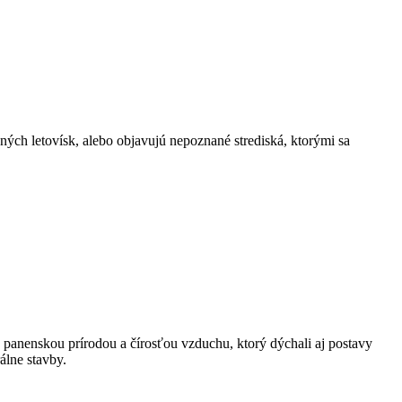
ých letovísk, alebo objavujú nepoznané strediská, ktorými sa
 panenskou prírodou a čírosťou vzduchu, ktorý dýchali aj postavy
álne stavby.