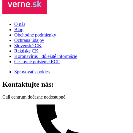
O nás
Blog
Obchodné podmienky
Ochrana údajov
Slovenské CK
Rakúske CK
Koronavírus - dôležité informácie
Cestovné poistenie ECP
Spravovať cookies
Kontaktujte nás:
Call centrum dočasne nedostupné