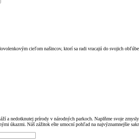
ovolenkovým cieľom našincov, ktorí sa radi vracajú do svojich obľúben
láží a nedotknutej prírody v národných parkoch. Naplňme svoje zmysly
ľnými úkazmi. Náš zážitok ešte umocní pohľad na najvýznamnejšie sakr