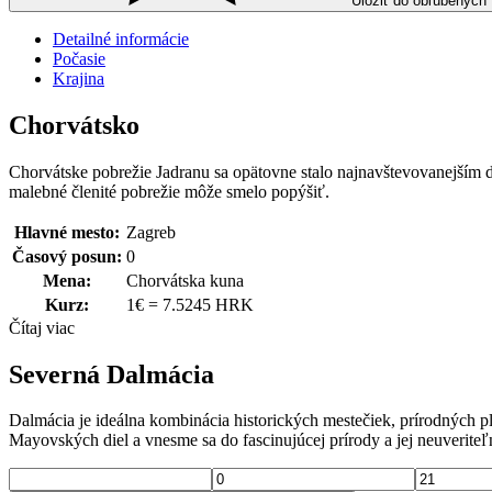
Uložiť do obľúbených
Detailné informácie
Počasie
Krajina
Chorvátsko
Chorvátske pobrežie Jadranu sa opätovne stalo najnavštevovanejším d
malebné členité pobrežie môže smelo popýšiť.
Hlavné mesto:
Zagreb
Časový posun:
0
Mena:
Chorvátska kuna
Kurz:
1€ = 7.5245 HRK
Čítaj viac
Severná Dalmácia
Dalmácia je ideálna kombinácia historických mestečiek, prírodných p
Mayovských diel a vnesme sa do fascinujúcej prírody a jej neuverite