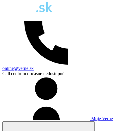
online@verne.sk
Call centrum dočasne nedostupné
Moje Verne