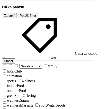
Dĺžka pobytu
Zatvoriť
Použiť filter
Cena za osobu
Hľadať
family
hotelClub
animation
sports
wellness
indoorPool
outdoorPool
greatSportOfferings
wellnessSauna
wellnessMassage
sportWaterSports