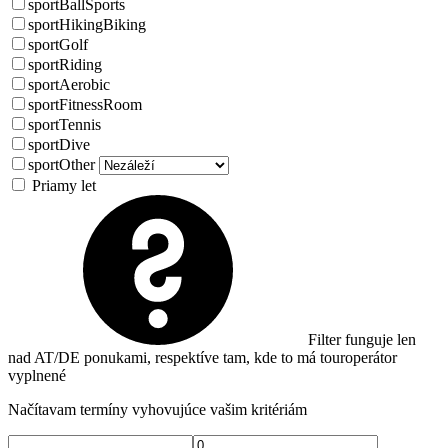
sportBallSports
sportHikingBiking
sportGolf
sportRiding
sportAerobic
sportFitnessRoom
sportTennis
sportDive
sportOther
Priamy let
Filter funguje len
nad AT/DE ponukami, respektíve tam, kde to má touroperátor
vyplnené
Načítavam termíny vyhovujúce vašim kritériám