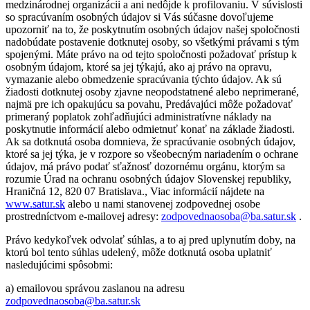
medzinárodnej organizácii a ani nedôjde k profilovaniu. V súvislosti
so spracúvaním osobných údajov si Vás súčasne dovoľujeme
upozorniť na to, že poskytnutím osobných údajov našej spoločnosti
nadobúdate postavenie dotknutej osoby, so všetkými právami s tým
spojenými. Máte právo na od tejto spoločnosti požadovať prístup k
osobným údajom, ktoré sa jej týkajú, ako aj právo na opravu,
vymazanie alebo obmedzenie spracúvania týchto údajov. Ak sú
žiadosti dotknutej osoby zjavne neopodstatnené alebo neprimerané,
najmä pre ich opakujúcu sa povahu, Predávajúci môže požadovať
primeraný poplatok zohľadňujúci administratívne náklady na
poskytnutie informácií alebo odmietnuť konať na základe žiadosti.
Ak sa dotknutá osoba domnieva, že spracúvanie osobných údajov,
ktoré sa jej týka, je v rozpore so všeobecným nariadením o ochrane
údajov, má právo podať sťažnosť dozornému orgánu, ktorým sa
rozumie Úrad na ochranu osobných údajov Slovenskej republiky,
Hraničná 12, 820 07 Bratislava., Viac informácií nájdete na
www.satur.sk
alebo u nami stanovenej zodpovednej osobe
prostredníctvom e-mailovej adresy:
zodpovednaosoba@ba.satur.sk
.
Právo kedykoľvek odvolať súhlas, a to aj pred uplynutím doby, na
ktorú bol tento súhlas udelený, môže dotknutá osoba uplatniť
nasledujúcimi spôsobmi:
a) emailovou správou zaslanou na adresu
zodpovednaosoba@ba.satur.sk