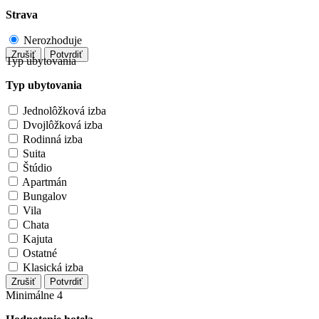
Strava
Nerozhoduje
Zrušiť
Potvrdiť
Typ ubytovania
Typ ubytovania
Jednolôžková izba
Dvojlôžková izba
Rodinná izba
Suita
Štúdio
Apartmán
Bungalov
Vila
Chata
Kajuta
Ostatné
Klasická izba
Zrušiť
Potvrdiť
Minimálne 4