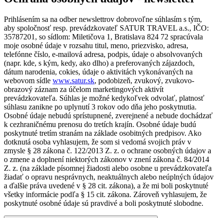
Prihlásením sa na odber newslettrov dobrovoľne súhlasím s tým,
aby spoločnosť resp. prevádzkovateľ SATUR TRAVEL a.s., IČO:
35787201, so sídlom: Miletičova 1, Bratislava 824 72 spracúvala
moje osobné údaje v rozsahu titul, meno, priezvisko, adresa,
telefónne číslo, e-mailová adresa, podpis, údaje o absolvovaných
(napr. kde, s kým, kedy, ako dlho) a preferovaných zájazdoch,
dátum narodenia, cokies, údaje o aktivitách vykonávaných na
webovom sídle
www.satur.sk
, podobizeň, zvukový, zvukovo-
obrazový záznam za účelom marketingových aktivít
prevádzkovateľa. Súhlas je možné kedykoľvek odvolať, platnosť
súhlasu zanikne po uplynutí 3 rokov odo dňa jeho poskytnutia.
Osobné údaje nebudú sprístupnené, zverejnené a nebude dochádzať
k cezhraničnému prenosu do tretích krajín. Osobné údaje budú
poskytnuté tretím stranám na základe osobitných predpisov. Ako
dotknutá osoba vyhlasujem, že som si vedomá svojich práv v
zmysle § 28 zákona č. 122/2013 Z. z. o ochrane osobných údajov a
o zmene a doplnení niektorých zákonov v znení zákona č. 84/2014
Z. z. (na základe písomnej žiadosti alebo osobne u prevádzkovateľa
žiadať o opravu nesprávnych, neaktuálnych alebo neúplných údajov
a ďalšie práva uvedené v § 28 cit. zákona), a že mi boli poskytnuté
všetky informácie podľa § 15 cit. zákona. Zároveň vyhlasujem, že
poskytnuté osobné údaje sú pravdivé a boli poskytnuté slobodne.