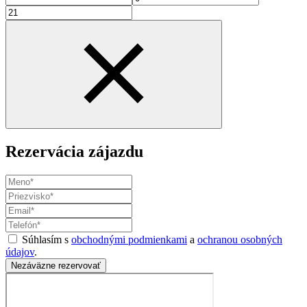
Rezervácia zájazdu
Súhlasím s
obchodnými podmienkami
a
ochranou osobných
údajov
.
Nezáväzne rezervovať