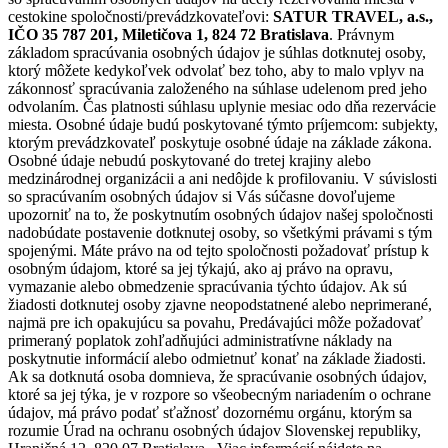
cestokine spoločnosti/prevádzkovateľovi:
SATUR TRAVEL, a.s.,
IČO 35 787 201, Miletičova 1, 824 72 Bratislava
. Právnym
základom spracúvania osobných údajov je súhlas dotknutej osoby,
ktorý môžete kedykoľvek odvolať bez toho, aby to malo vplyv na
zákonnosť spracúvania založeného na súhlase udelenom pred jeho
odvolaním. Čas platnosti súhlasu uplynie mesiac odo dňa rezervácie
miesta. Osobné údaje budú poskytované týmto príjemcom: subjekty,
ktorým prevádzkovateľ poskytuje osobné údaje na základe zákona.
Osobné údaje nebudú poskytované do tretej krajiny alebo
medzinárodnej organizácii a ani nedôjde k profilovaniu. V súvislosti
so spracúvaním osobných údajov si Vás súčasne dovoľujeme
upozorniť na to, že poskytnutím osobných údajov našej spoločnosti
nadobúdate postavenie dotknutej osoby, so všetkými právami s tým
spojenými. Máte právo na od tejto spoločnosti požadovať prístup k
osobným údajom, ktoré sa jej týkajú, ako aj právo na opravu,
vymazanie alebo obmedzenie spracúvania týchto údajov. Ak sú
žiadosti dotknutej osoby zjavne neopodstatnené alebo neprimerané,
najmä pre ich opakujúcu sa povahu, Predávajúci môže požadovať
primeraný poplatok zohľadňujúci administratívne náklady na
poskytnutie informácií alebo odmietnuť konať na základe žiadosti.
Ak sa dotknutá osoba domnieva, že spracúvanie osobných údajov,
ktoré sa jej týka, je v rozpore so všeobecným nariadením o ochrane
údajov, má právo podať sťažnosť dozornému orgánu, ktorým sa
rozumie Úrad na ochranu osobných údajov Slovenskej republiky,