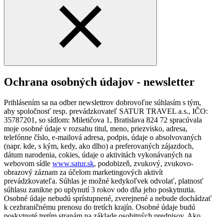
Ochrana osobných údajov - newsletter
Prihlásením sa na odber newslettrov dobrovoľne súhlasím s tým,
aby spoločnosť resp. prevádzkovateľ SATUR TRAVEL a.s., IČO:
35787201, so sídlom: Miletičova 1, Bratislava 824 72 spracúvala
moje osobné údaje v rozsahu titul, meno, priezvisko, adresa,
telefónne číslo, e-mailová adresa, podpis, údaje o absolvovaných
(napr. kde, s kým, kedy, ako dlho) a preferovaných zájazdoch,
dátum narodenia, cokies, údaje o aktivitách vykonávaných na
webovom sídle
www.satur.sk
, podobizeň, zvukový, zvukovo-
obrazový záznam za účelom marketingových aktivít
prevádzkovateľa. Súhlas je možné kedykoľvek odvolať, platnosť
súhlasu zanikne po uplynutí 3 rokov odo dňa jeho poskytnutia.
Osobné údaje nebudú sprístupnené, zverejnené a nebude dochádzať
k cezhraničnému prenosu do tretích krajín. Osobné údaje budú
poskytnuté tretím stranám na základe osobitných predpisov. Ako