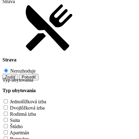
Strava
Strava
Nerozhoduje
Zrušiť
Potvrdiť
Typ ubytovania
Typ ubytovania
Jednolôžková izba
Dvojlôžková izba
Rodinná izba
Suita
Štúdio
Apartmán
Bungalov