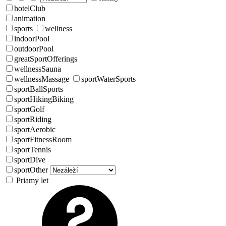
hotelClub
animation
sports
wellness
indoorPool
outdoorPool
greatSportOfferings
wellnessSauna
wellnessMassage
sportWaterSports
sportBallSports
sportHikingBiking
sportGolf
sportRiding
sportAerobic
sportFitnessRoom
sportTennis
sportDive
sportOther
Priamy let