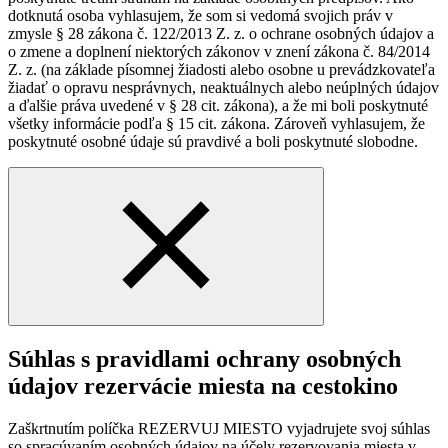
dotknutá osoba vyhlasujem, že som si vedomá svojich práv v
zmysle § 28 zákona č. 122/2013 Z. z. o ochrane osobných údajov a
o zmene a doplnení niektorých zákonov v znení zákona č. 84/2014
Z. z. (na základe písomnej žiadosti alebo osobne u prevádzkovateľa
žiadať o opravu nesprávnych, neaktuálnych alebo neúplných údajov
a ďalšie práva uvedené v § 28 cit. zákona), a že mi boli poskytnuté
všetky informácie podľa § 15 cit. zákona. Zároveň vyhlasujem, že
poskytnuté osobné údaje sú pravdivé a boli poskytnuté slobodne.
Súhlas s pravidlami ochrany osobných
údajov rezervácie miesta na cestokino
Zaškrtnutím políčka REZERVUJ MIESTO vyjadrujete svoj súhlas
so spracúvaním osobných údajov na účely rezervovania miesta v