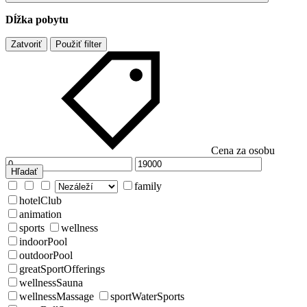
Dĺžka pobytu
Zatvoriť
Použiť filter
Cena za osobu
Hľadať
family
hotelClub
animation
sports
wellness
indoorPool
outdoorPool
greatSportOfferings
wellnessSauna
wellnessMassage
sportWaterSports