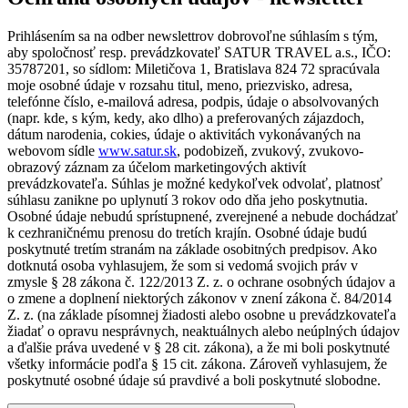
Prihlásením sa na odber newslettrov dobrovoľne súhlasím s tým,
aby spoločnosť resp. prevádzkovateľ SATUR TRAVEL a.s., IČO:
35787201, so sídlom: Miletičova 1, Bratislava 824 72 spracúvala
moje osobné údaje v rozsahu titul, meno, priezvisko, adresa,
telefónne číslo, e-mailová adresa, podpis, údaje o absolvovaných
(napr. kde, s kým, kedy, ako dlho) a preferovaných zájazdoch,
dátum narodenia, cokies, údaje o aktivitách vykonávaných na
webovom sídle
www.satur.sk
, podobizeň, zvukový, zvukovo-
obrazový záznam za účelom marketingových aktivít
prevádzkovateľa. Súhlas je možné kedykoľvek odvolať, platnosť
súhlasu zanikne po uplynutí 3 rokov odo dňa jeho poskytnutia.
Osobné údaje nebudú sprístupnené, zverejnené a nebude dochádzať
k cezhraničnému prenosu do tretích krajín. Osobné údaje budú
poskytnuté tretím stranám na základe osobitných predpisov. Ako
dotknutá osoba vyhlasujem, že som si vedomá svojich práv v
zmysle § 28 zákona č. 122/2013 Z. z. o ochrane osobných údajov a
o zmene a doplnení niektorých zákonov v znení zákona č. 84/2014
Z. z. (na základe písomnej žiadosti alebo osobne u prevádzkovateľa
žiadať o opravu nesprávnych, neaktuálnych alebo neúplných údajov
a ďalšie práva uvedené v § 28 cit. zákona), a že mi boli poskytnuté
všetky informácie podľa § 15 cit. zákona. Zároveň vyhlasujem, že
poskytnuté osobné údaje sú pravdivé a boli poskytnuté slobodne.