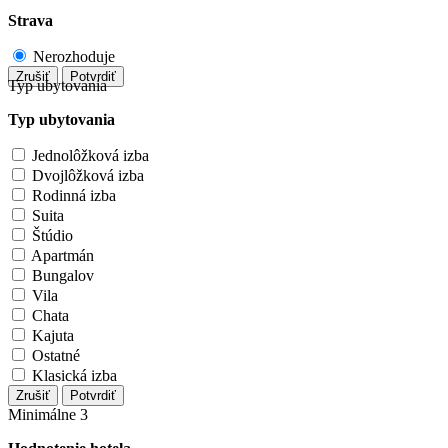
Strava
Nerozhoduje
Zrušiť
Potvrdiť
Typ ubytovania
Typ ubytovania
Jednolôžková izba
Dvojlôžková izba
Rodinná izba
Suita
Štúdio
Apartmán
Bungalov
Vila
Chata
Kajuta
Ostatné
Klasická izba
Zrušiť
Potvrdiť
Minimálne 3