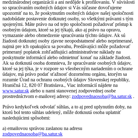
medzinárodnej organizácii a ani nedôjde k profilovaniu. V súvislosti
so spracúvaním osobných údajov si Vás súčasne dovoľujeme
upozorniť na to, že poskytnutím osobných údajov našej spoločnosti
nadobúdate postavenie dotknutej osoby, so všetkými právami s tým
spojenými. Máte právo na od tejto spoločnosti požadovať prístup k
osobným údajom, ktoré sa jej týkajú, ako aj právo na opravu,
vymazanie alebo obmedzenie spracúvania týchto údajov. Ak sú
žiadosti dotknutej osoby zjavne neopodstatnené alebo neprimerané,
najmä pre ich opakujúcu sa povahu, Predávajúci môže požadovať
primeraný poplatok zohľadňujúci administratívne náklady na
poskytnutie informácií alebo odmietnuť konať na základe žiadosti.
Ak sa dotknutá osoba domnieva, že spracúvanie osobných údajov,
ktoré sa jej týka, je v rozpore so všeobecným nariadením o ochrane
údajov, má právo podať sťažnosť dozornému orgánu, ktorým sa
rozumie Úrad na ochranu osobných údajov Slovenskej republiky,
Hraničná 12, 820 07 Bratislava., Viac informácií nájdete na
www.satur.sk
alebo u nami stanovenej zodpovednej osobe
prostredníctvom e-mailovej adresy:
zodpovednaosoba@ba.satur.sk
.
Právo kedykoľvek odvolať súhlas, a to aj pred uplynutím doby, na
ktorú bol tento súhlas udelený, môže dotknutá osoba uplatniť
nasledujúcimi spôsobmi:
a) emailovou správou zaslanou na adresu
zodpovednaosoba@ba.satur.sk