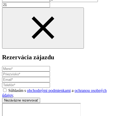
Rezervácia zájazdu
Súhlasím s
obchodnými podmienkami
a
ochranou osobných
údajov
.
Nezáväzne rezervovať