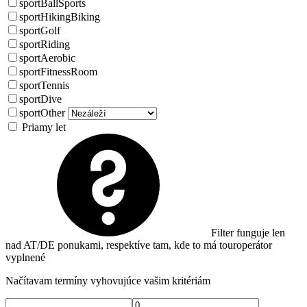
sportBallSports
sportHikingBiking
sportGolf
sportRiding
sportAerobic
sportFitnessRoom
sportTennis
sportDive
sportOther
Priamy let
Filter funguje len
nad AT/DE ponukami, respektíve tam, kde to má touroperátor
vyplnené
Načítavam termíny vyhovujúce vašim kritériám