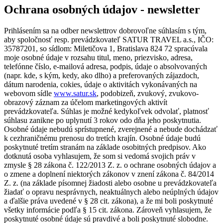
Ochrana osobných údajov - newsletter
Prihlásením sa na odber newslettrov dobrovoľne súhlasím s tým,
aby spoločnosť resp. prevádzkovateľ SATUR TRAVEL a.s., IČO:
35787201, so sídlom: Miletičova 1, Bratislava 824 72 spracúvala
moje osobné údaje v rozsahu titul, meno, priezvisko, adresa,
telefónne číslo, e-mailová adresa, podpis, údaje o absolvovaných
(napr. kde, s kým, kedy, ako dlho) a preferovaných zájazdoch,
dátum narodenia, cokies, údaje o aktivitách vykonávaných na
webovom sídle
www.satur.sk
, podobizeň, zvukový, zvukovo-
obrazový záznam za účelom marketingových aktivít
prevádzkovateľa. Súhlas je možné kedykoľvek odvolať, platnosť
súhlasu zanikne po uplynutí 3 rokov odo dňa jeho poskytnutia.
Osobné údaje nebudú sprístupnené, zverejnené a nebude dochádzať
k cezhraničnému prenosu do tretích krajín. Osobné údaje budú
poskytnuté tretím stranám na základe osobitných predpisov. Ako
dotknutá osoba vyhlasujem, že som si vedomá svojich práv v
zmysle § 28 zákona č. 122/2013 Z. z. o ochrane osobných údajov a
o zmene a doplnení niektorých zákonov v znení zákona č. 84/2014
Z. z. (na základe písomnej žiadosti alebo osobne u prevádzkovateľa
žiadať o opravu nesprávnych, neaktuálnych alebo neúplných údajov
a ďalšie práva uvedené v § 28 cit. zákona), a že mi boli poskytnuté
všetky informácie podľa § 15 cit. zákona. Zároveň vyhlasujem, že
poskytnuté osobné údaje sú pravdivé a boli poskytnuté slobodne.