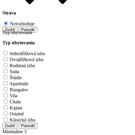
Strava
Nerozhoduje
Zrušiť
Potvrdiť
Typ ubytovania
Typ ubytovania
Jednolôžková izba
Dvojlôžková izba
Rodinná izba
Suita
Štúdio
Apartmán
Bungalov
Vila
Chata
Kajuta
Ostatné
Klasická izba
Zrušiť
Potvrdiť
Minimálne 3