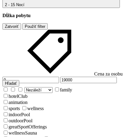
2 - 15 Nocí
Dĺžka pobytu
Zatvoriť
Použiť filter
Cena za osobu
Hľadať
family
hotelClub
animation
sports
wellness
indoorPool
outdoorPool
greatSportOfferings
wellnessSauna