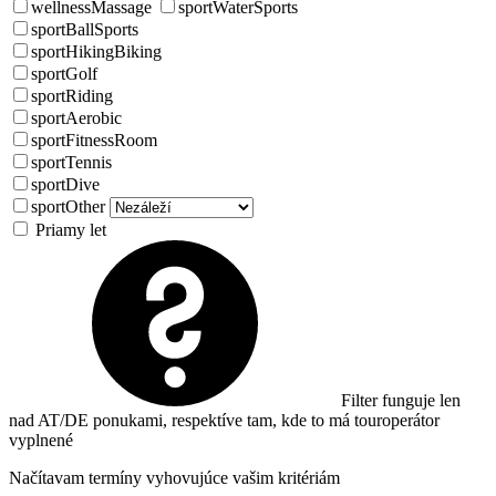
wellnessMassage
sportWaterSports
sportBallSports
sportHikingBiking
sportGolf
sportRiding
sportAerobic
sportFitnessRoom
sportTennis
sportDive
sportOther
Priamy let
Filter funguje len
nad AT/DE ponukami, respektíve tam, kde to má touroperátor
vyplnené
Načítavam termíny vyhovujúce vašim kritériám