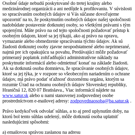
Osobné údaje nebudú poskytované do tretej krajiny alebo
medzinárodnej organizácii a ani nedôjde k profilovaniu. V súvislosti
so spracúvaním osobných údajov si Vás súčasne dovoľujeme
upozorniť na to, že poskytnutím osobných údajov našej spoločnosti
nadobúdate postavenie dotknutej osoby, so všetkými právami s tým
spojenými. Máte právo na od tejto spoločnosti požadovať prístup k
osobným údajom, ktoré sa jej týkajú, ako aj právo na opravu,
vymazanie alebo obmedzenie spracúvania týchto údajov. Ak sú
žiadosti dotknutej osoby zjavne neopodstatnené alebo neprimerané,
najmä pre ich opakujúcu sa povahu, Predávajúci môže požadovať
primeraný poplatok zohľadňujúci administratívne náklady na
poskytnutie informácií alebo odmietnuť konať na základe žiadosti.
Ak sa dotknutá osoba domnieva, že spracúvanie osobných údajov,
ktoré sa jej týka, je v rozpore so všeobecným nariadením o ochrane
údajov, má právo podať sťažnosť dozornému orgánu, ktorým sa
rozumie Úrad na ochranu osobných údajov Slovenskej republiky,
Hraničná 12, 820 07 Bratislava., Viac informácií nájdete na
www.satur.sk
alebo u nami stanovenej zodpovednej osobe
prostredníctvom e-mailovej adresy:
zodpovednaosoba@ba.satur.sk
.
Právo kedykoľvek odvolať súhlas, a to aj pred uplynutím doby, na
ktorú bol tento súhlas udelený, môže dotknutá osoba uplatniť
nasledujúcimi spôsobmi:
a) emailovou správou zaslanou na adresu