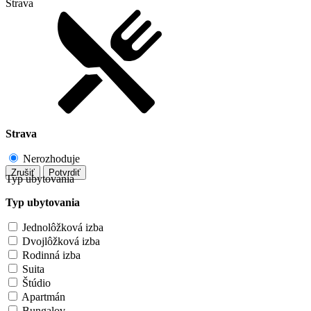
Strava
Strava
Nerozhoduje
Zrušiť
Potvrdiť
Typ ubytovania
Typ ubytovania
Jednolôžková izba
Dvojlôžková izba
Rodinná izba
Suita
Štúdio
Apartmán
Bungalov