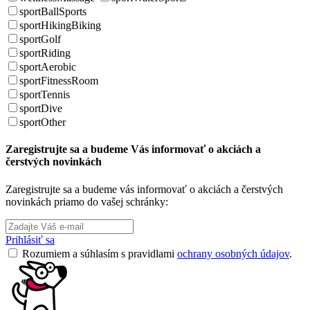
sportBallSports
sportHikingBiking
sportGolf
sportRiding
sportAerobic
sportFitnessRoom
sportTennis
sportDive
sportOther
Zaregistrujte sa a budeme Vás informovať o akciách a
čerstvých novinkách
Zaregistrujte sa a budeme vás informovať o akciách a čerstvých
novinkách priamo do vašej schránky:
Prihlásiť sa
Rozumiem a súhlasím s pravidlami
ochrany osobných údajov
.