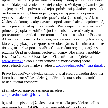
upozorniť na to, že poskytnutím osobných údajov našej spoločnosti
nadobúdate postavenie dotknutej osoby, so všetkými právami s tým
spojenými. Máte právo na od tejto spoločnosti požadovať prístup k
osobným údajom, ktoré sa jej týkajú, ako aj právo na opravu,
vymazanie alebo obmedzenie spracúvania týchto údajov. Ak sú
žiadosti dotknutej osoby zjavne neopodstatnené alebo neprimerané,
najmä pre ich opakujúcu sa povahu, Predávajúci môže požadovať
primeraný poplatok zohľadňujúci administratívne náklady na
poskytnutie informácií alebo odmietnuť konať na základe žiadosti.
Ak sa dotknutá osoba domnieva, že spracúvanie osobných údajov,
ktoré sa jej týka, je v rozpore so všeobecným nariadením o ochrane
údajov, má právo podať sťažnosť dozornému orgánu, ktorým sa
rozumie Úrad na ochranu osobných údajov Slovenskej republiky,
Hraničná 12, 820 07 Bratislava., Viac informácií nájdete na
www.satur.sk
alebo u nami stanovenej zodpovednej osobe
prostredníctvom e-mailovej adresy:
zodpovednaosoba@ba.satur.sk
.
Právo kedykoľvek odvolať súhlas, a to aj pred uplynutím doby, na
ktorú bol tento súhlas udelený, môže dotknutá osoba uplatniť
nasledujúcimi spôsobmi:
a) emailovou správou zaslanou na adresu
zodpovednaosoba@ba.satur.sk
b) zaslaním písomnej žiadosti na adresu sídla prevádzkovateľa s
uvedením textu „GDPR - odvolanie súhlasu“ na obálke.