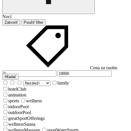
Nocí
Zatvoriť
Použiť filter
Cena za osobu
Hľadať
family
hotelClub
animation
sports
wellness
indoorPool
outdoorPool
greatSportOfferings
wellnessSauna
wellnessMassage
sportWaterSports