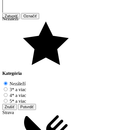
Zatvoriť
Označiť
Nezáleží
Kategória
Nezáleží
3* a viac
4* a viac
5* a viac
Zrušiť
Potvrdiť
Strava