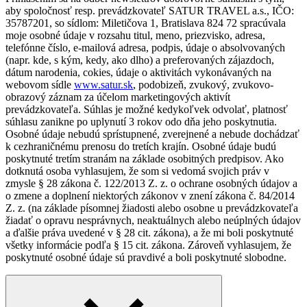
aby spoločnosť resp. prevádzkovateľ SATUR TRAVEL a.s., IČO:
35787201, so sídlom: Miletičova 1, Bratislava 824 72 spracúvala
moje osobné údaje v rozsahu titul, meno, priezvisko, adresa,
telefónne číslo, e-mailová adresa, podpis, údaje o absolvovaných
(napr. kde, s kým, kedy, ako dlho) a preferovaných zájazdoch,
dátum narodenia, cokies, údaje o aktivitách vykonávaných na
webovom sídle
www.satur.sk
, podobizeň, zvukový, zvukovo-
obrazový záznam za účelom marketingových aktivít
prevádzkovateľa. Súhlas je možné kedykoľvek odvolať, platnosť
súhlasu zanikne po uplynutí 3 rokov odo dňa jeho poskytnutia.
Osobné údaje nebudú sprístupnené, zverejnené a nebude dochádzať
k cezhraničnému prenosu do tretích krajín. Osobné údaje budú
poskytnuté tretím stranám na základe osobitných predpisov. Ako
dotknutá osoba vyhlasujem, že som si vedomá svojich práv v
zmysle § 28 zákona č. 122/2013 Z. z. o ochrane osobných údajov a
o zmene a doplnení niektorých zákonov v znení zákona č. 84/2014
Z. z. (na základe písomnej žiadosti alebo osobne u prevádzkovateľa
žiadať o opravu nesprávnych, neaktuálnych alebo neúplných údajov
a ďalšie práva uvedené v § 28 cit. zákona), a že mi boli poskytnuté
všetky informácie podľa § 15 cit. zákona. Zároveň vyhlasujem, že
poskytnuté osobné údaje sú pravdivé a boli poskytnuté slobodne.