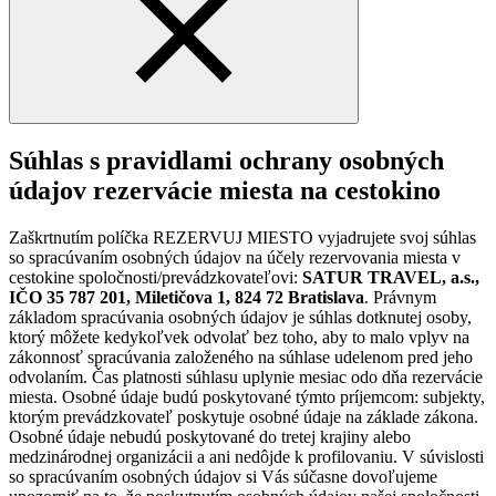
Súhlas s pravidlami ochrany osobných
údajov rezervácie miesta na cestokino
Zaškrtnutím políčka REZERVUJ MIESTO vyjadrujete svoj súhlas
so spracúvaním osobných údajov na účely rezervovania miesta v
cestokine spoločnosti/prevádzkovateľovi:
SATUR TRAVEL, a.s.,
IČO 35 787 201, Miletičova 1, 824 72 Bratislava
. Právnym
základom spracúvania osobných údajov je súhlas dotknutej osoby,
ktorý môžete kedykoľvek odvolať bez toho, aby to malo vplyv na
zákonnosť spracúvania založeného na súhlase udelenom pred jeho
odvolaním. Čas platnosti súhlasu uplynie mesiac odo dňa rezervácie
miesta. Osobné údaje budú poskytované týmto príjemcom: subjekty,
ktorým prevádzkovateľ poskytuje osobné údaje na základe zákona.
Osobné údaje nebudú poskytované do tretej krajiny alebo
medzinárodnej organizácii a ani nedôjde k profilovaniu. V súvislosti
so spracúvaním osobných údajov si Vás súčasne dovoľujeme