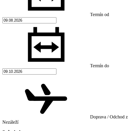
Termín od
Termín do
Doprava / Odchod z
Nezáleží