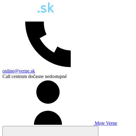
online@verne.sk
Call centrum dočasne nedostupné
Moje Verne