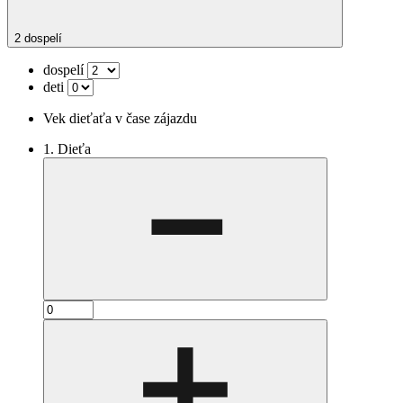
2 dospelí
dospelí
deti
Vek dieťaťa v čase zájazdu
1. Dieťa