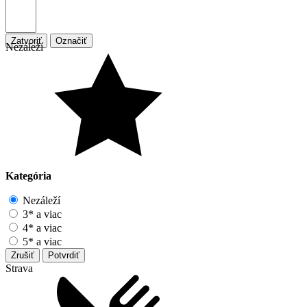
Zatvoriť
Označiť
Nezáleží
Kategória
Nezáleží
3* a viac
4* a viac
5* a viac
Zrušiť
Potvrdiť
Strava