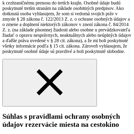
k cezhraničnému prenosu do tretích krajín. Osobné údaje budú
poskytnuté tretím stranám na základe osobitných predpisov. Ako
dotknutá osoba vyhlasujem, že som si vedomá svojich práv v
zmysle § 28 zákona č. 122/2013 Z. z. o ochrane osobných údajov a
o zmene a doplnení niektorých zákonov v znení zákona č. 84/2014
Z. z. (na základe písomnej žiadosti alebo osobne u prevádzkovateľa
žiadať o opravu nesprávnych, neaktuálnych alebo neúplných údajov
a ďalšie práva uvedené v § 28 cit. zákona), a že mi boli poskytnuté
všetky informácie podľa § 15 cit. zákona. Zároveň vyhlasujem, že
poskytnuté osobné údaje sú pravdivé a boli poskytnuté slobodne.
Súhlas s pravidlami ochrany osobných
údajov rezervácie miesta na cestokino