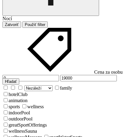
Nocí
Zatvoriť
Použiť filter
Cena za osobu
Hľadať
family
hotelClub
animation
sports
wellness
indoorPool
outdoorPool
greatSportOfferings
wellnessSauna