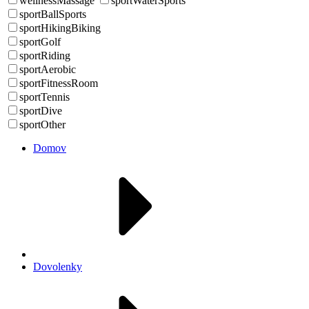
wellnessMassage
sportWaterSports
sportBallSports
sportHikingBiking
sportGolf
sportRiding
sportAerobic
sportFitnessRoom
sportTennis
sportDive
sportOther
Domov
Dovolenky