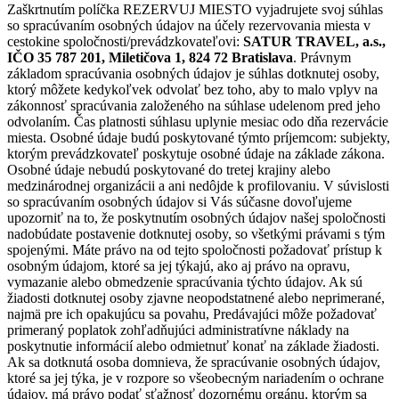
Zaškrtnutím políčka REZERVUJ MIESTO vyjadrujete svoj súhlas
so spracúvaním osobných údajov na účely rezervovania miesta v
cestokine spoločnosti/prevádzkovateľovi:
SATUR TRAVEL, a.s.,
IČO 35 787 201, Miletičova 1, 824 72 Bratislava
. Právnym
základom spracúvania osobných údajov je súhlas dotknutej osoby,
ktorý môžete kedykoľvek odvolať bez toho, aby to malo vplyv na
zákonnosť spracúvania založeného na súhlase udelenom pred jeho
odvolaním. Čas platnosti súhlasu uplynie mesiac odo dňa rezervácie
miesta. Osobné údaje budú poskytované týmto príjemcom: subjekty,
ktorým prevádzkovateľ poskytuje osobné údaje na základe zákona.
Osobné údaje nebudú poskytované do tretej krajiny alebo
medzinárodnej organizácii a ani nedôjde k profilovaniu. V súvislosti
so spracúvaním osobných údajov si Vás súčasne dovoľujeme
upozorniť na to, že poskytnutím osobných údajov našej spoločnosti
nadobúdate postavenie dotknutej osoby, so všetkými právami s tým
spojenými. Máte právo na od tejto spoločnosti požadovať prístup k
osobným údajom, ktoré sa jej týkajú, ako aj právo na opravu,
vymazanie alebo obmedzenie spracúvania týchto údajov. Ak sú
žiadosti dotknutej osoby zjavne neopodstatnené alebo neprimerané,
najmä pre ich opakujúcu sa povahu, Predávajúci môže požadovať
primeraný poplatok zohľadňujúci administratívne náklady na
poskytnutie informácií alebo odmietnuť konať na základe žiadosti.
Ak sa dotknutá osoba domnieva, že spracúvanie osobných údajov,
ktoré sa jej týka, je v rozpore so všeobecným nariadením o ochrane
údajov, má právo podať sťažnosť dozornému orgánu, ktorým sa