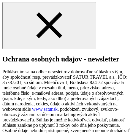
Ochrana osobných údajov - newsletter
Prihlásením sa na odber newslettrov dobrovoľne súhlasím s tým,
aby spoločnosť resp. prevádzkovateľ SATUR TRAVEL a.s., IČO:
35787201, so sídlom: Miletičova 1, Bratislava 824 72 spracúvala
moje osobné údaje v rozsahu titul, meno, priezvisko, adresa,
telefónne číslo, e-mailová adresa, podpis, údaje o absolvovaných
(napr. kde, s kým, kedy, ako dlho) a preferovaných zájazdoch,
dátum narodenia, cokies, údaje o aktivitách vykonávaných na
webovom sídle
www.satur.sk
, podobizeň, zvukový, zvukovo-
obrazový záznam za účelom marketingových aktivít
prevádzkovateľa. Súhlas je možné kedykoľvek odvolať, platnosť
súhlasu zanikne po uplynutí 3 rokov odo dňa jeho poskytnutia.
Osobné údaje nebudú sprístupnené, zverejnené a nebude dochádzať