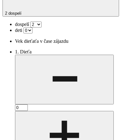
2 dospelí
dospelí
deti
Vek dieťaťa v čase zájazdu
1. Dieťa