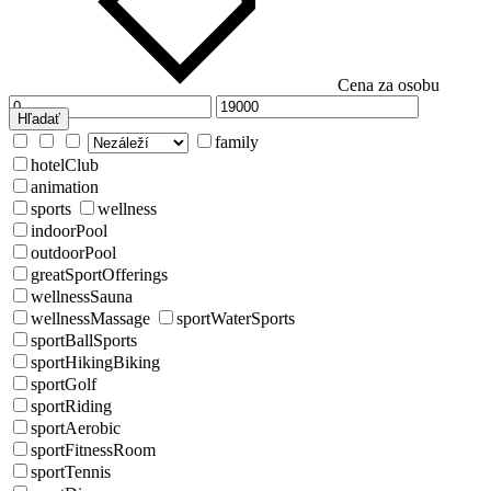
Cena za osobu
Hľadať
family
hotelClub
animation
sports
wellness
indoorPool
outdoorPool
greatSportOfferings
wellnessSauna
wellnessMassage
sportWaterSports
sportBallSports
sportHikingBiking
sportGolf
sportRiding
sportAerobic
sportFitnessRoom
sportTennis