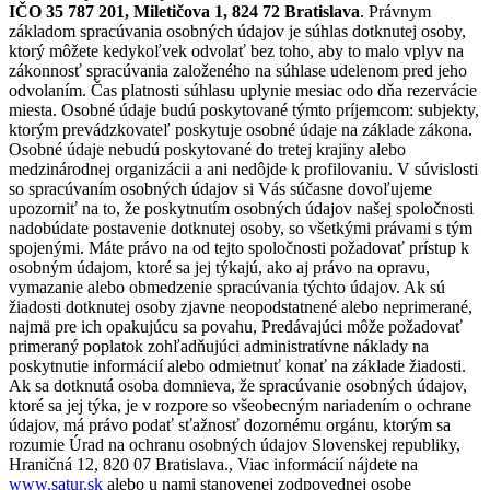
IČO 35 787 201, Miletičova 1, 824 72 Bratislava
. Právnym
základom spracúvania osobných údajov je súhlas dotknutej osoby,
ktorý môžete kedykoľvek odvolať bez toho, aby to malo vplyv na
zákonnosť spracúvania založeného na súhlase udelenom pred jeho
odvolaním. Čas platnosti súhlasu uplynie mesiac odo dňa rezervácie
miesta. Osobné údaje budú poskytované týmto príjemcom: subjekty,
ktorým prevádzkovateľ poskytuje osobné údaje na základe zákona.
Osobné údaje nebudú poskytované do tretej krajiny alebo
medzinárodnej organizácii a ani nedôjde k profilovaniu. V súvislosti
so spracúvaním osobných údajov si Vás súčasne dovoľujeme
upozorniť na to, že poskytnutím osobných údajov našej spoločnosti
nadobúdate postavenie dotknutej osoby, so všetkými právami s tým
spojenými. Máte právo na od tejto spoločnosti požadovať prístup k
osobným údajom, ktoré sa jej týkajú, ako aj právo na opravu,
vymazanie alebo obmedzenie spracúvania týchto údajov. Ak sú
žiadosti dotknutej osoby zjavne neopodstatnené alebo neprimerané,
najmä pre ich opakujúcu sa povahu, Predávajúci môže požadovať
primeraný poplatok zohľadňujúci administratívne náklady na
poskytnutie informácií alebo odmietnuť konať na základe žiadosti.
Ak sa dotknutá osoba domnieva, že spracúvanie osobných údajov,
ktoré sa jej týka, je v rozpore so všeobecným nariadením o ochrane
údajov, má právo podať sťažnosť dozornému orgánu, ktorým sa
rozumie Úrad na ochranu osobných údajov Slovenskej republiky,
Hraničná 12, 820 07 Bratislava., Viac informácií nájdete na
www.satur.sk
alebo u nami stanovenej zodpovednej osobe