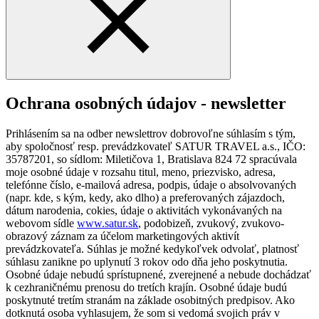
Ochrana osobných údajov - newsletter
Prihlásením sa na odber newslettrov dobrovoľne súhlasím s tým,
aby spoločnosť resp. prevádzkovateľ SATUR TRAVEL a.s., IČO:
35787201, so sídlom: Miletičova 1, Bratislava 824 72 spracúvala
moje osobné údaje v rozsahu titul, meno, priezvisko, adresa,
telefónne číslo, e-mailová adresa, podpis, údaje o absolvovaných
(napr. kde, s kým, kedy, ako dlho) a preferovaných zájazdoch,
dátum narodenia, cokies, údaje o aktivitách vykonávaných na
webovom sídle
www.satur.sk
, podobizeň, zvukový, zvukovo-
obrazový záznam za účelom marketingových aktivít
prevádzkovateľa. Súhlas je možné kedykoľvek odvolať, platnosť
súhlasu zanikne po uplynutí 3 rokov odo dňa jeho poskytnutia.
Osobné údaje nebudú sprístupnené, zverejnené a nebude dochádzať
k cezhraničnému prenosu do tretích krajín. Osobné údaje budú
poskytnuté tretím stranám na základe osobitných predpisov. Ako
dotknutá osoba vyhlasujem, že som si vedomá svojich práv v