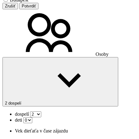
Zrušiť
Potvrdiť
Osoby
2 dospelí
dospelí
deti
Vek dieťaťa v čase zájazdu