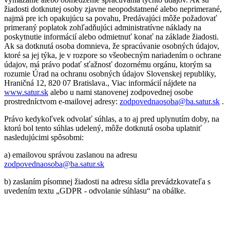
žiadosti dotknutej osoby zjavne neopodstatnené alebo neprimerané,
najmä pre ich opakujúcu sa povahu, Predávajúci môže požadovať
primeraný poplatok zohľadňujúci administratívne náklady na
poskytnutie informácií alebo odmietnuť konať na základe žiadosti.
Ak sa dotknutá osoba domnieva, že spracúvanie osobných údajov,
ktoré sa jej týka, je v rozpore so všeobecným nariadením o ochrane
údajov, má právo podať sťažnosť dozornému orgánu, ktorým sa
rozumie Úrad na ochranu osobných údajov Slovenskej republiky,
Hraničná 12, 820 07 Bratislava., Viac informácií nájdete na
www.satur.sk
alebo u nami stanovenej zodpovednej osobe
prostredníctvom e-mailovej adresy:
zodpovednaosoba@ba.satur.sk
.
Právo kedykoľvek odvolať súhlas, a to aj pred uplynutím doby, na
ktorú bol tento súhlas udelený, môže dotknutá osoba uplatniť
nasledujúcimi spôsobmi:
a) emailovou správou zaslanou na adresu
zodpovednaosoba@ba.satur.sk
b) zaslaním písomnej žiadosti na adresu sídla prevádzkovateľa s
uvedením textu „GDPR - odvolanie súhlasu“ na obálke.