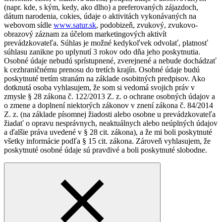
(napr. kde, s kým, kedy, ako dlho) a preferovaných zájazdoch,
dátum narodenia, cokies, údaje o aktivitách vykonávaných na
webovom sídle
www.satur.sk
, podobizeň, zvukový, zvukovo-
obrazový záznam za účelom marketingových aktivít
prevádzkovateľa. Súhlas je možné kedykoľvek odvolať, platnosť
súhlasu zanikne po uplynutí 3 rokov odo dňa jeho poskytnutia.
Osobné údaje nebudú sprístupnené, zverejnené a nebude dochádzať
k cezhraničnému prenosu do tretích krajín. Osobné údaje budú
poskytnuté tretím stranám na základe osobitných predpisov. Ako
dotknutá osoba vyhlasujem, že som si vedomá svojich práv v
zmysle § 28 zákona č. 122/2013 Z. z. o ochrane osobných údajov a
o zmene a doplnení niektorých zákonov v znení zákona č. 84/2014
Z. z. (na základe písomnej žiadosti alebo osobne u prevádzkovateľa
žiadať o opravu nesprávnych, neaktuálnych alebo neúplných údajov
a ďalšie práva uvedené v § 28 cit. zákona), a že mi boli poskytnuté
všetky informácie podľa § 15 cit. zákona. Zároveň vyhlasujem, že
poskytnuté osobné údaje sú pravdivé a boli poskytnuté slobodne.