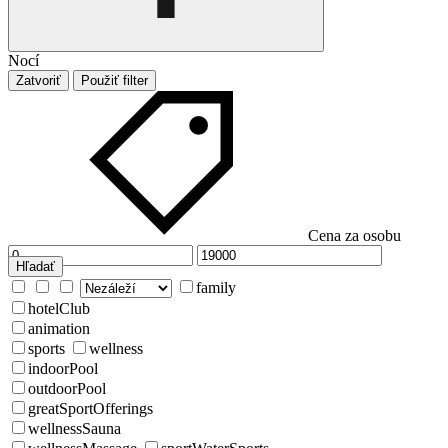
Nocí
Zatvoriť
Použiť filter
Cena za osobu
Hľadať
family
hotelClub
animation
sports
wellness
indoorPool
outdoorPool
greatSportOfferings
wellnessSauna