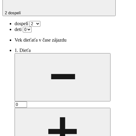
2 dospelí
dospelí
deti
Vek dieťaťa v čase zájazdu
1. Dieťa