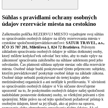
Súhlas s pravidlami ochrany osobných
údajov rezervácie miesta na cestokino
Zaškrtnutím políčka REZERVUJ MIESTO vyjadrujete svoj súhlas
so spracúvaním osobných údajov na účely rezervovania miesta v
cestokine spoločnosti/prevádzkovateľovi:
SATUR TRAVEL, a.s.,
IČO 35 787 201, Miletičova 1, 824 72 Bratislava
. Právnym
základom spracúvania osobných údajov je súhlas dotknutej osoby,
ktorý môžete kedykoľvek odvolať bez toho, aby to malo vplyv na
zákonnosť spracúvania založeného na súhlase udelenom pred jeho
odvolaním. Čas platnosti súhlasu uplynie mesiac odo dňa rezervácie
miesta. Osobné údaje budú poskytované týmto príjemcom: subjekty,
ktorým prevádzkovateľ poskytuje osobné údaje na základe zákona.
Osobné údaje nebudú poskytované do tretej krajiny alebo
medzinárodnej organizácii a ani nedôjde k profilovaniu. V súvislosti
so spracúvaním osobných údajov si Vás súčasne dovoľujeme
upozorniť na to, že poskytnutím osobných údajov našej spoločnosti
nadobúdate postavenie dotknutej osoby, so všetkými právami s tým
spojenými. Máte právo na od tejto spoločnosti požadovať prístup k
osobným údajom, ktoré sa jej týkajú, ako aj právo na opravu,
vymazanie alebo obmedzenie spracúvania týchto údajov. Ak sú