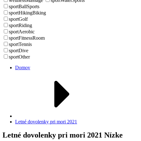
wellnessMassage
sportWaterSports
sportBallSports
sportHikingBiking
sportGolf
sportRiding
sportAerobic
sportFitnessRoom
sportTennis
sportDive
sportOther
Domov
Letné dovolenky pri mori 2021
Letné dovolenky pri mori 2021 Nízke