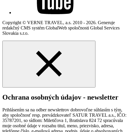
Copyright © VERNE TRAVEL, a.s. 2010 - 2026. Generuje
redakčný CMS systém GlobalWeb spoločnosti Global Services
Slovakia s.r.o.
Ochrana osobných údajov - newsletter
Prihlásením sa na odber newslettrov dobrovoľne súhlasím s tým,
aby spoločnosť resp. prevádzkovateľ SATUR TRAVEL a.s., IČO:
35787201, so sídlom: Miletičova 1, Bratislava 824 72 spracúvala
moje osobné údaje v rozsahu titul, meno, priezvisko, adresa,
telefónne číslo, e-mailová adresa, podpis, údaje o absolvovaných