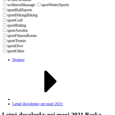
wellnessMassage
sportWaterSports
sportBallSports
sportHikingBiking
sportGolf
sportRiding
sportAerobic
sportFitnessRoom
sportTennis
sportDive
sportOther
Domov
Letné dovolenky pri mori 2021
Letné dovolenky pri mori 2021 Barka