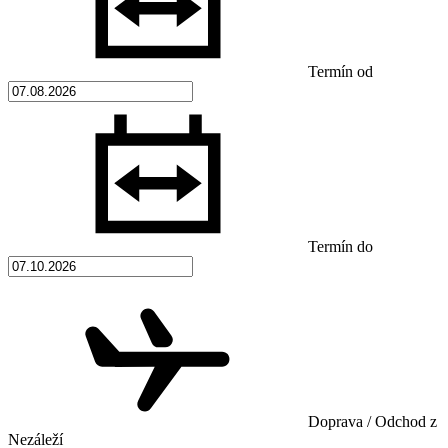
Termín od
Termín do
Doprava / Odchod z
Nezáleží