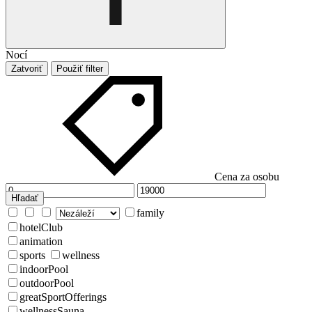
Nocí
Zatvoriť
Použiť filter
Cena za osobu
Hľadať
family
hotelClub
animation
sports
wellness
indoorPool
outdoorPool
greatSportOfferings
wellnessSauna