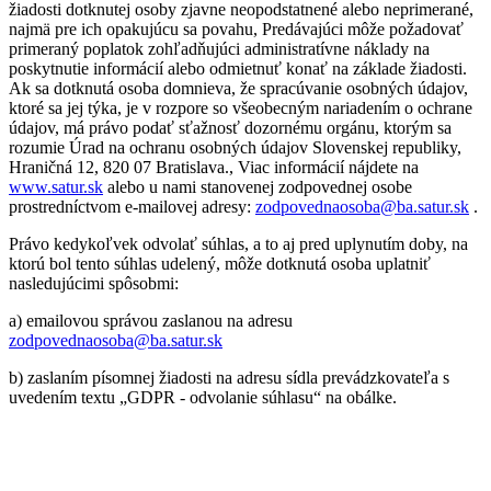
žiadosti dotknutej osoby zjavne neopodstatnené alebo neprimerané,
najmä pre ich opakujúcu sa povahu, Predávajúci môže požadovať
primeraný poplatok zohľadňujúci administratívne náklady na
poskytnutie informácií alebo odmietnuť konať na základe žiadosti.
Ak sa dotknutá osoba domnieva, že spracúvanie osobných údajov,
ktoré sa jej týka, je v rozpore so všeobecným nariadením o ochrane
údajov, má právo podať sťažnosť dozornému orgánu, ktorým sa
rozumie Úrad na ochranu osobných údajov Slovenskej republiky,
Hraničná 12, 820 07 Bratislava., Viac informácií nájdete na
www.satur.sk
alebo u nami stanovenej zodpovednej osobe
prostredníctvom e-mailovej adresy:
zodpovednaosoba@ba.satur.sk
.
Právo kedykoľvek odvolať súhlas, a to aj pred uplynutím doby, na
ktorú bol tento súhlas udelený, môže dotknutá osoba uplatniť
nasledujúcimi spôsobmi:
a) emailovou správou zaslanou na adresu
zodpovednaosoba@ba.satur.sk
b) zaslaním písomnej žiadosti na adresu sídla prevádzkovateľa s
uvedením textu „GDPR - odvolanie súhlasu“ na obálke.