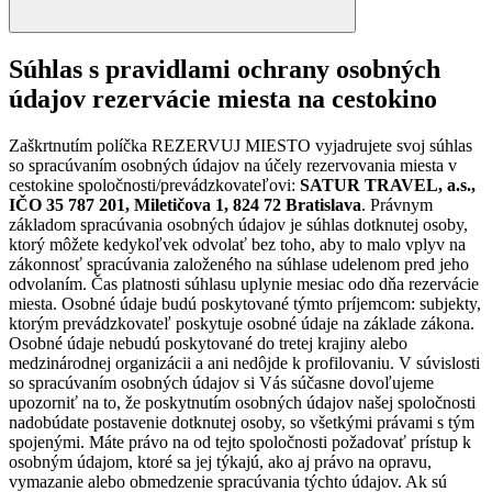
Súhlas s pravidlami ochrany osobných
údajov rezervácie miesta na cestokino
Zaškrtnutím políčka REZERVUJ MIESTO vyjadrujete svoj súhlas
so spracúvaním osobných údajov na účely rezervovania miesta v
cestokine spoločnosti/prevádzkovateľovi:
SATUR TRAVEL, a.s.,
IČO 35 787 201, Miletičova 1, 824 72 Bratislava
. Právnym
základom spracúvania osobných údajov je súhlas dotknutej osoby,
ktorý môžete kedykoľvek odvolať bez toho, aby to malo vplyv na
zákonnosť spracúvania založeného na súhlase udelenom pred jeho
odvolaním. Čas platnosti súhlasu uplynie mesiac odo dňa rezervácie
miesta. Osobné údaje budú poskytované týmto príjemcom: subjekty,
ktorým prevádzkovateľ poskytuje osobné údaje na základe zákona.
Osobné údaje nebudú poskytované do tretej krajiny alebo
medzinárodnej organizácii a ani nedôjde k profilovaniu. V súvislosti
so spracúvaním osobných údajov si Vás súčasne dovoľujeme
upozorniť na to, že poskytnutím osobných údajov našej spoločnosti
nadobúdate postavenie dotknutej osoby, so všetkými právami s tým
spojenými. Máte právo na od tejto spoločnosti požadovať prístup k
osobným údajom, ktoré sa jej týkajú, ako aj právo na opravu,
vymazanie alebo obmedzenie spracúvania týchto údajov. Ak sú