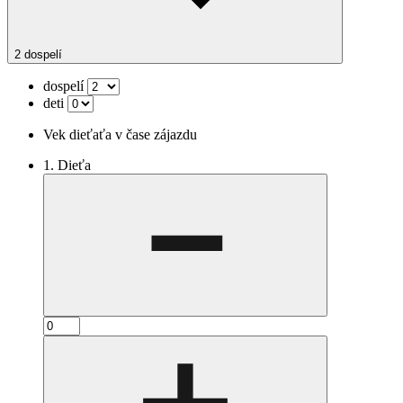
2 dospelí
dospelí
deti
Vek dieťaťa v čase zájazdu
1. Dieťa