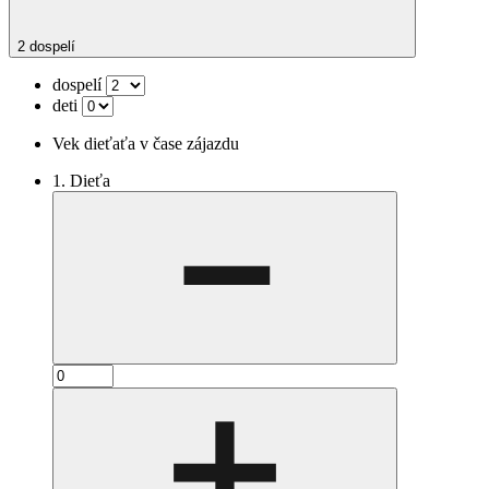
2 dospelí
dospelí
deti
Vek dieťaťa v čase zájazdu
1. Dieťa