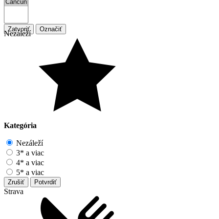
Zatvoriť
Označiť
Nezáleží
Kategória
Nezáleží
3* a viac
4* a viac
5* a viac
Zrušiť
Potvrdiť
Strava