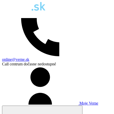
online@verne.sk
Call centrum dočasne nedostupné
Moje Verne