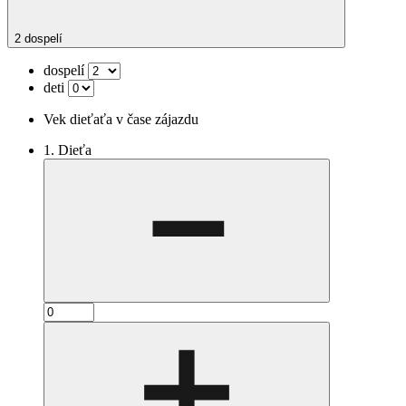
2 dospelí
dospelí
deti
Vek dieťaťa v čase zájazdu
1. Dieťa