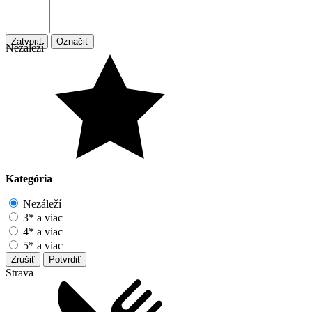
Zatvoriť
Označiť
Nezáleží
Kategória
Nezáleží
3* a viac
4* a viac
5* a viac
Zrušiť
Potvrdiť
Strava