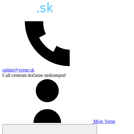
online@verne.sk
Call centrum dočasne nedostupné
Moje Verne