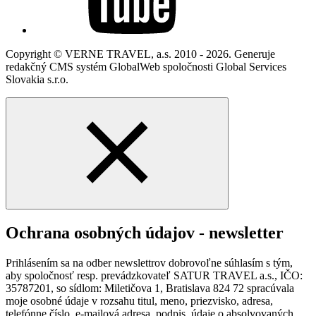
Copyright © VERNE TRAVEL, a.s. 2010 - 2026. Generuje
redakčný CMS systém GlobalWeb spoločnosti Global Services
Slovakia s.r.o.
Ochrana osobných údajov - newsletter
Prihlásením sa na odber newslettrov dobrovoľne súhlasím s tým,
aby spoločnosť resp. prevádzkovateľ SATUR TRAVEL a.s., IČO:
35787201, so sídlom: Miletičova 1, Bratislava 824 72 spracúvala
moje osobné údaje v rozsahu titul, meno, priezvisko, adresa,
telefónne číslo, e-mailová adresa, podpis, údaje o absolvovaných