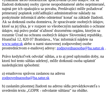
žiadosti dotknutej osoby zjavne neopodstatnené alebo neprimerané,
najmä pre ich opakujúcu sa povahu, Predávajúci môže požadovať
primeraný poplatok zohľadňujúci administratívne náklady na
poskytnutie informácií alebo odmietnuť konať na základe žiadosti.
Ak sa dotknutá osoba domnieva, že spracúvanie osobných údajov,
ktoré sa jej týka, je v rozpore so všeobecným nariadením o ochrane
údajov, má právo podať sťažnosť dozornému orgánu, ktorým sa
rozumie Úrad na ochranu osobných údajov Slovenskej republiky,
Hraničná 12, 820 07 Bratislava., Viac informácií nájdete na
www.satur.sk
alebo u nami stanovenej zodpovednej osobe
prostredníctvom e-mailovej adresy:
zodpovednaosoba@ba.satur.sk
.
Právo kedykoľvek odvolať súhlas, a to aj pred uplynutím doby, na
ktorú bol tento súhlas udelený, môže dotknutá osoba uplatniť
nasledujúcimi spôsobmi:
a) emailovou správou zaslanou na adresu
zodpovednaosoba@ba.satur.sk
b) zaslaním písomnej žiadosti na adresu sídla prevádzkovateľa s
uvedením textu „GDPR - odvolanie súhlasu“ na obálke.