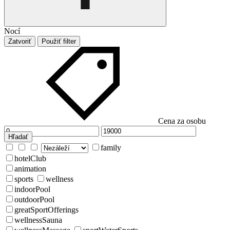
Nocí
Zatvoriť
Použiť filter
Cena za osobu
Hľadať
family
hotelClub
animation
sports
wellness
indoorPool
outdoorPool
greatSportOfferings
wellnessSauna