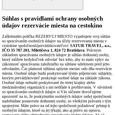
Súhlas s pravidlami ochrany osobných
údajov rezervácie miesta na cestokino
Zaškrtnutím políčka REZERVUJ MIESTO vyjadrujete svoj súhlas
so spracúvaním osobných údajov na účely rezervovania miesta v
cestokine spoločnosti/prevádzkovateľovi:
SATUR TRAVEL, a.s.,
IČO 35 787 201, Miletičova 1, 824 72 Bratislava
. Právnym
základom spracúvania osobných údajov je súhlas dotknutej osoby,
ktorý môžete kedykoľvek odvolať bez toho, aby to malo vplyv na
zákonnosť spracúvania založeného na súhlase udelenom pred jeho
odvolaním. Čas platnosti súhlasu uplynie mesiac odo dňa rezervácie
miesta. Osobné údaje budú poskytované týmto príjemcom: subjekty,
ktorým prevádzkovateľ poskytuje osobné údaje na základe zákona.
Osobné údaje nebudú poskytované do tretej krajiny alebo
medzinárodnej organizácii a ani nedôjde k profilovaniu. V súvislosti
so spracúvaním osobných údajov si Vás súčasne dovoľujeme
upozorniť na to, že poskytnutím osobných údajov našej spoločnosti
nadobúdate postavenie dotknutej osoby, so všetkými právami s tým
spojenými. Máte právo na od tejto spoločnosti požadovať prístup k
osobným údajom, ktoré sa jej týkajú, ako aj právo na opravu,
vymazanie alebo obmedzenie spracúvania týchto údajov. Ak sú