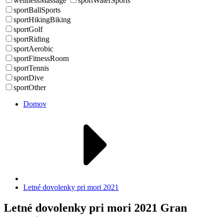
wellnessMassage
sportWaterSports
sportBallSports
sportHikingBiking
sportGolf
sportRiding
sportAerobic
sportFitnessRoom
sportTennis
sportDive
sportOther
Domov
Letné dovolenky pri mori 2021
Letné dovolenky pri mori 2021 Gran