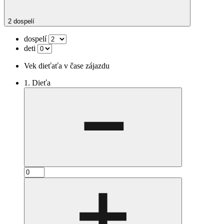
2 dospelí
dospelí
deti
Vek dieťaťa v čase zájazdu
1. Dieťa