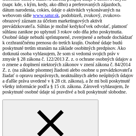
(napr. kde, s kým, kedy, ako dlho) a preferovaných zájazdoch,
dátum narodenia, cokies, údaje o aktivitách vykonávaných na
webovom sídle
www.satur.sk
, podobizeň, zvukový, zvukovo-
obrazový záznam za účelom marketingových aktivít
prevádzkovateľa. Súhlas je možné kedykoľvek odvolať, platnosť
súhlasu zanikne po uplynutí 3 rokov odo dňa jeho poskytnutia.
Osobné údaje nebudú sprístupnené, zverejnené a nebude dochádzať
k cezhraničnému prenosu do tretích krajín. Osobné údaje budú
poskytnuté tretím stranám na základe osobitných predpisov. Ako
dotknutá osoba vyhlasujem, že som si vedomá svojich práv v
zmysle § 28 zákona č. 122/2013 Z. z. o ochrane osobných údajov a
o zmene a doplnení niektorých zákonov v znení zákona č. 84/2014
Z. z. (na základe písomnej žiadosti alebo osobne u prevádzkovateľa
žiadať o opravu nesprávnych, neaktuálnych alebo neúplných údajov
a ďalšie práva uvedené v § 28 cit. zákona), a že mi boli poskytnuté
všetky informácie podľa § 15 cit. zákona. Zároveň vyhlasujem, že
poskytnuté osobné údaje sú pravdivé a boli poskytnuté slobodne.