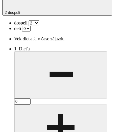
2 dospelí
dospelí
deti
Vek dieťaťa v čase zájazdu
1. Dieťa