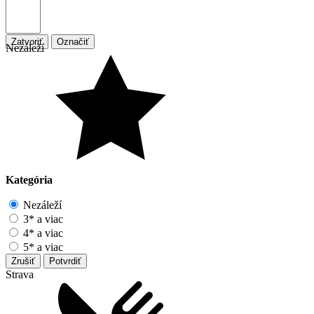
Zatvoriť
Označiť
Nezáleží
Kategória
Nezáleží
3* a viac
4* a viac
5* a viac
Zrušiť
Potvrdiť
Strava