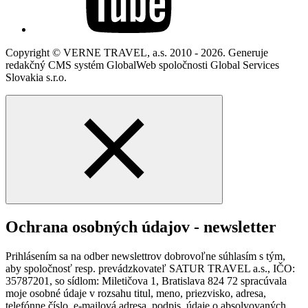
Copyright © VERNE TRAVEL, a.s. 2010 - 2026. Generuje
redakčný CMS systém GlobalWeb spoločnosti Global Services
Slovakia s.r.o.
Ochrana osobných údajov - newsletter
Prihlásením sa na odber newslettrov dobrovoľne súhlasím s tým,
aby spoločnosť resp. prevádzkovateľ SATUR TRAVEL a.s., IČO:
35787201, so sídlom: Miletičova 1, Bratislava 824 72 spracúvala
moje osobné údaje v rozsahu titul, meno, priezvisko, adresa,
telefónne číslo, e-mailová adresa, podpis, údaje o absolvovaných