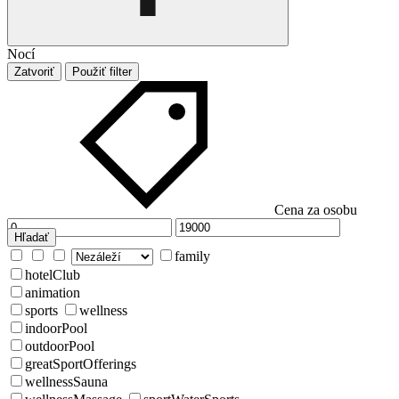
Nocí
Zatvoriť
Použiť filter
Cena za osobu
Hľadať
family
hotelClub
animation
sports
wellness
indoorPool
outdoorPool
greatSportOfferings
wellnessSauna