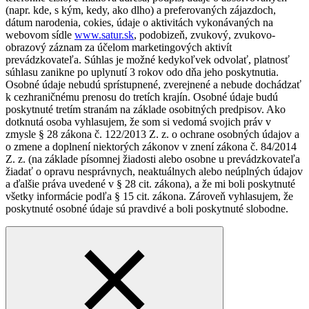
(napr. kde, s kým, kedy, ako dlho) a preferovaných zájazdoch,
dátum narodenia, cokies, údaje o aktivitách vykonávaných na
webovom sídle
www.satur.sk
, podobizeň, zvukový, zvukovo-
obrazový záznam za účelom marketingových aktivít
prevádzkovateľa. Súhlas je možné kedykoľvek odvolať, platnosť
súhlasu zanikne po uplynutí 3 rokov odo dňa jeho poskytnutia.
Osobné údaje nebudú sprístupnené, zverejnené a nebude dochádzať
k cezhraničnému prenosu do tretích krajín. Osobné údaje budú
poskytnuté tretím stranám na základe osobitných predpisov. Ako
dotknutá osoba vyhlasujem, že som si vedomá svojich práv v
zmysle § 28 zákona č. 122/2013 Z. z. o ochrane osobných údajov a
o zmene a doplnení niektorých zákonov v znení zákona č. 84/2014
Z. z. (na základe písomnej žiadosti alebo osobne u prevádzkovateľa
žiadať o opravu nesprávnych, neaktuálnych alebo neúplných údajov
a ďalšie práva uvedené v § 28 cit. zákona), a že mi boli poskytnuté
všetky informácie podľa § 15 cit. zákona. Zároveň vyhlasujem, že
poskytnuté osobné údaje sú pravdivé a boli poskytnuté slobodne.