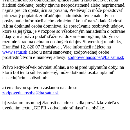
žiadosti dotknutej osoby zjavne neopodstatnené alebo neprimerané,
najmä pre ich opakujúcu sa povahu, Predávajúci môže požadovať
primeraný poplatok zohľadňujúci administratívne náklady na
poskytnutie informácií alebo odmietnuť konať na základe žiadosti.
Ak sa dotknutá osoba domnieva, že spracúvanie osobných údajov,
ktoré sa jej týka, je v rozpore so všeobecným nariadením o ochrane
údajov, má právo podať sťažnosť dozornému orgánu, ktorým sa
rozumie Úrad na ochranu osobných údajov Slovenskej republiky,
Hraničná 12, 820 07 Bratislava., Viac informácií nájdete na
www.satur.sk
alebo u nami stanovenej zodpovednej osobe
prostredníctvom e-mailovej adresy:
zodpovednaosoba@ba.satur.sk
.
Právo kedykoľvek odvolať súhlas, a to aj pred uplynutím doby, na
ktorú bol tento súhlas udelený, môže dotknutá osoba uplatniť
nasledujúcimi spôsobmi:
a) emailovou správou zaslanou na adresu
zodpovednaosoba@ba.satur.sk
b) zaslaním písomnej žiadosti na adresu sídla prevádzkovateľa s
uvedením textu „GDPR - odvolanie súhlasu“ na obálke.