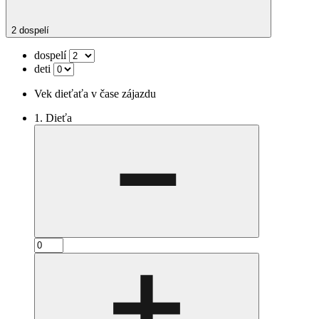
2 dospelí
dospelí
deti
Vek dieťaťa v čase zájazdu
1. Dieťa