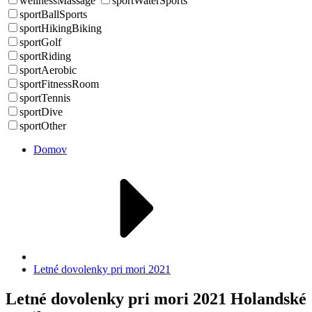
wellnessMassage
sportWaterSports
sportBallSports
sportHikingBiking
sportGolf
sportRiding
sportAerobic
sportFitnessRoom
sportTennis
sportDive
sportOther
Domov
Letné dovolenky pri mori 2021
Letné dovolenky pri mori 2021 Holandské