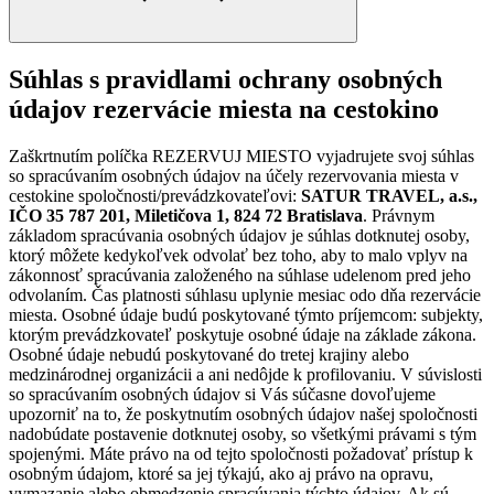
Súhlas s pravidlami ochrany osobných
údajov rezervácie miesta na cestokino
Zaškrtnutím políčka REZERVUJ MIESTO vyjadrujete svoj súhlas
so spracúvaním osobných údajov na účely rezervovania miesta v
cestokine spoločnosti/prevádzkovateľovi:
SATUR TRAVEL, a.s.,
IČO 35 787 201, Miletičova 1, 824 72 Bratislava
. Právnym
základom spracúvania osobných údajov je súhlas dotknutej osoby,
ktorý môžete kedykoľvek odvolať bez toho, aby to malo vplyv na
zákonnosť spracúvania založeného na súhlase udelenom pred jeho
odvolaním. Čas platnosti súhlasu uplynie mesiac odo dňa rezervácie
miesta. Osobné údaje budú poskytované týmto príjemcom: subjekty,
ktorým prevádzkovateľ poskytuje osobné údaje na základe zákona.
Osobné údaje nebudú poskytované do tretej krajiny alebo
medzinárodnej organizácii a ani nedôjde k profilovaniu. V súvislosti
so spracúvaním osobných údajov si Vás súčasne dovoľujeme
upozorniť na to, že poskytnutím osobných údajov našej spoločnosti
nadobúdate postavenie dotknutej osoby, so všetkými právami s tým
spojenými. Máte právo na od tejto spoločnosti požadovať prístup k
osobným údajom, ktoré sa jej týkajú, ako aj právo na opravu,
vymazanie alebo obmedzenie spracúvania týchto údajov. Ak sú