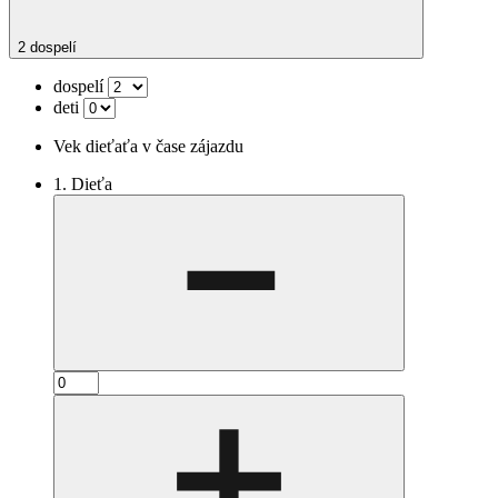
2 dospelí
dospelí
deti
Vek dieťaťa v čase zájazdu
1. Dieťa