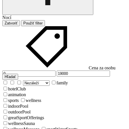
Nocí
Zatvoriť
Použiť filter
Cena za osobu
Hľadať
family
hotelClub
animation
sports
wellness
indoorPool
outdoorPool
greatSportOfferings
wellnessSauna