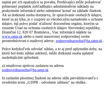
najmä pre ich opakujúcu sa povahu, Predávajúci môže požadovať
primeraný poplatok zohľadňujúci administratívne náklady na
poskytnutie informácií alebo odmietnuť konať na základe žiadosti.
Ak sa dotknutá osoba domnieva, že spracúvanie osobných údajov,
ktoré sa jej týka, je v rozpore so všeobecným nariadením o ochrane
údajov, má právo podať sťažnosť dozornému orgánu, ktorým sa
rozumie Úrad na ochranu osobných údajov Slovenskej republiky,
Hraničná 12, 820 07 Bratislava., Viac informácií nájdete na
www.satur.sk
alebo u nami stanovenej zodpovednej osobe
prostredníctvom e-mailovej adresy:
zodpovednaosoba@ba.satur.sk
.
Právo kedykoľvek odvolať súhlas, a to aj pred uplynutím doby, na
ktorú bol tento súhlas udelený, môže dotknutá osoba uplatniť
nasledujúcimi spôsobmi:
a) emailovou správou zaslanou na adresu
zodpovednaosoba@ba.satur.sk
b) zaslaním písomnej žiadosti na adresu sídla prevádzkovateľa s
uvedením textu „GDPR - odvolanie súhlasu“ na obálke.