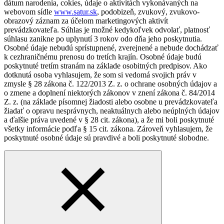
dátum narodenia, cokies, údaje o aktivitách vykonávaných na
webovom sídle
www.satur.sk
, podobizeň, zvukový, zvukovo-
obrazový záznam za účelom marketingových aktivít
prevádzkovateľa. Súhlas je možné kedykoľvek odvolať, platnosť
súhlasu zanikne po uplynutí 3 rokov odo dňa jeho poskytnutia.
Osobné údaje nebudú sprístupnené, zverejnené a nebude dochádzať
k cezhraničnému prenosu do tretích krajín. Osobné údaje budú
poskytnuté tretím stranám na základe osobitných predpisov. Ako
dotknutá osoba vyhlasujem, že som si vedomá svojich práv v
zmysle § 28 zákona č. 122/2013 Z. z. o ochrane osobných údajov a
o zmene a doplnení niektorých zákonov v znení zákona č. 84/2014
Z. z. (na základe písomnej žiadosti alebo osobne u prevádzkovateľa
žiadať o opravu nesprávnych, neaktuálnych alebo neúplných údajov
a ďalšie práva uvedené v § 28 cit. zákona), a že mi boli poskytnuté
všetky informácie podľa § 15 cit. zákona. Zároveň vyhlasujem, že
poskytnuté osobné údaje sú pravdivé a boli poskytnuté slobodne.