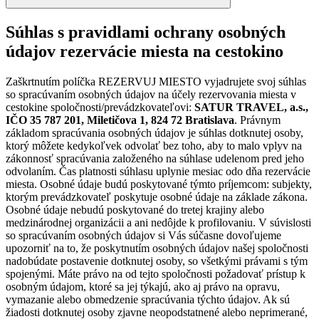
Súhlas s pravidlami ochrany osobných
údajov rezervácie miesta na cestokino
Zaškrtnutím políčka REZERVUJ MIESTO vyjadrujete svoj súhlas
so spracúvaním osobných údajov na účely rezervovania miesta v
cestokine spoločnosti/prevádzkovateľovi:
SATUR TRAVEL, a.s.,
IČO 35 787 201, Miletičova 1, 824 72 Bratislava
. Právnym
základom spracúvania osobných údajov je súhlas dotknutej osoby,
ktorý môžete kedykoľvek odvolať bez toho, aby to malo vplyv na
zákonnosť spracúvania založeného na súhlase udelenom pred jeho
odvolaním. Čas platnosti súhlasu uplynie mesiac odo dňa rezervácie
miesta. Osobné údaje budú poskytované týmto príjemcom: subjekty,
ktorým prevádzkovateľ poskytuje osobné údaje na základe zákona.
Osobné údaje nebudú poskytované do tretej krajiny alebo
medzinárodnej organizácii a ani nedôjde k profilovaniu. V súvislosti
so spracúvaním osobných údajov si Vás súčasne dovoľujeme
upozorniť na to, že poskytnutím osobných údajov našej spoločnosti
nadobúdate postavenie dotknutej osoby, so všetkými právami s tým
spojenými. Máte právo na od tejto spoločnosti požadovať prístup k
osobným údajom, ktoré sa jej týkajú, ako aj právo na opravu,
vymazanie alebo obmedzenie spracúvania týchto údajov. Ak sú
žiadosti dotknutej osoby zjavne neopodstatnené alebo neprimerané,