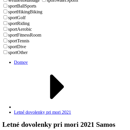
wellnessMassage
sportWaterSports
sportBallSports
sportHikingBiking
sportGolf
sportRiding
sportAerobic
sportFitnessRoom
sportTennis
sportDive
sportOther
Domov
Letné dovolenky pri mori 2021
Letné dovolenky pri mori 2021 Samos