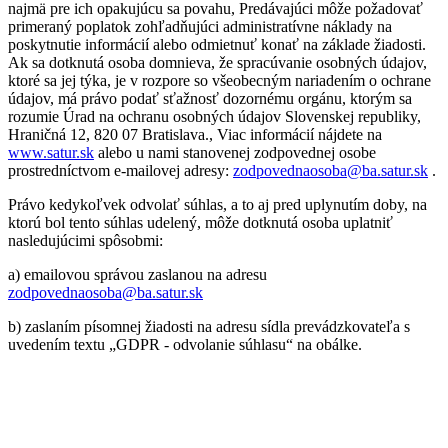
najmä pre ich opakujúcu sa povahu, Predávajúci môže požadovať
primeraný poplatok zohľadňujúci administratívne náklady na
poskytnutie informácií alebo odmietnuť konať na základe žiadosti.
Ak sa dotknutá osoba domnieva, že spracúvanie osobných údajov,
ktoré sa jej týka, je v rozpore so všeobecným nariadením o ochrane
údajov, má právo podať sťažnosť dozornému orgánu, ktorým sa
rozumie Úrad na ochranu osobných údajov Slovenskej republiky,
Hraničná 12, 820 07 Bratislava., Viac informácií nájdete na
www.satur.sk
alebo u nami stanovenej zodpovednej osobe
prostredníctvom e-mailovej adresy:
zodpovednaosoba@ba.satur.sk
.
Právo kedykoľvek odvolať súhlas, a to aj pred uplynutím doby, na
ktorú bol tento súhlas udelený, môže dotknutá osoba uplatniť
nasledujúcimi spôsobmi:
a) emailovou správou zaslanou na adresu
zodpovednaosoba@ba.satur.sk
b) zaslaním písomnej žiadosti na adresu sídla prevádzkovateľa s
uvedením textu „GDPR - odvolanie súhlasu“ na obálke.