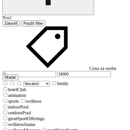
Nocí
Zatvoriť
Použiť filter
Cena za osobu
Hľadať
family
hotelClub
animation
sports
wellness
indoorPool
outdoorPool
greatSportOfferings
wellnessSauna