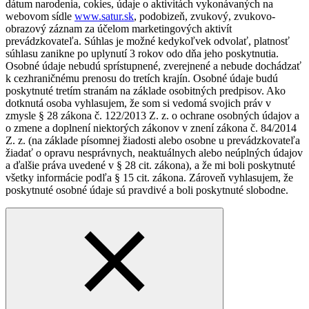
dátum narodenia, cokies, údaje o aktivitách vykonávaných na
webovom sídle
www.satur.sk
, podobizeň, zvukový, zvukovo-
obrazový záznam za účelom marketingových aktivít
prevádzkovateľa. Súhlas je možné kedykoľvek odvolať, platnosť
súhlasu zanikne po uplynutí 3 rokov odo dňa jeho poskytnutia.
Osobné údaje nebudú sprístupnené, zverejnené a nebude dochádzať
k cezhraničnému prenosu do tretích krajín. Osobné údaje budú
poskytnuté tretím stranám na základe osobitných predpisov. Ako
dotknutá osoba vyhlasujem, že som si vedomá svojich práv v
zmysle § 28 zákona č. 122/2013 Z. z. o ochrane osobných údajov a
o zmene a doplnení niektorých zákonov v znení zákona č. 84/2014
Z. z. (na základe písomnej žiadosti alebo osobne u prevádzkovateľa
žiadať o opravu nesprávnych, neaktuálnych alebo neúplných údajov
a ďalšie práva uvedené v § 28 cit. zákona), a že mi boli poskytnuté
všetky informácie podľa § 15 cit. zákona. Zároveň vyhlasujem, že
poskytnuté osobné údaje sú pravdivé a boli poskytnuté slobodne.