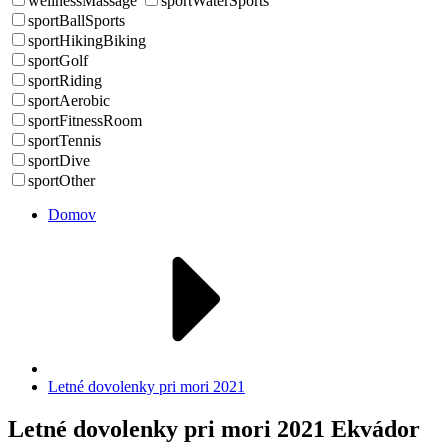
wellnessMassage
sportWaterSports
sportBallSports
sportHikingBiking
sportGolf
sportRiding
sportAerobic
sportFitnessRoom
sportTennis
sportDive
sportOther
Domov
Letné dovolenky pri mori 2021
Letné dovolenky pri mori 2021 Ekvádor