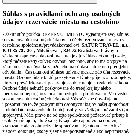
Súhlas s pravidlami ochrany osobných
údajov rezervácie miesta na cestokino
Zaškrtnutím políčka REZERVUJ MIESTO vyjadrujete svoj súhlas
so spracúvaním osobných údajov na účely rezervovania miesta v
cestokine spoločnosti/prevádzkovateľovi:
SATUR TRAVEL, a.s.,
IČO 35 787 201, Miletičova 1, 824 72 Bratislava
. Právnym
základom spracúvania osobných údajov je súhlas dotknutej osoby,
ktorý môžete kedykoľvek odvolať bez toho, aby to malo vplyv na
zákonnosť spracúvania založeného na súhlase udelenom pred jeho
odvolaním. Čas platnosti súhlasu uplynie mesiac odo dňa rezervácie
miesta. Osobné údaje budú poskytované týmto príjemcom: subjekty,
ktorým prevádzkovateľ poskytuje osobné údaje na základe zákona.
Osobné údaje nebudú poskytované do tretej krajiny alebo
medzinárodnej organizácii a ani nedôjde k profilovaniu. V súvislosti
so spracúvaním osobných údajov si Vás súčasne dovoľujeme
upozorniť na to, že poskytnutím osobných údajov našej spoločnosti
nadobúdate postavenie dotknutej osoby, so všetkými právami s tým
spojenými. Máte právo na od tejto spoločnosti požadovať prístup k
osobným údajom, ktoré sa jej týkajú, ako aj právo na opravu,
vymazanie alebo obmedzenie spracúvania týchto údajov. Ak sú
žiadosti dotknutej osoby zjavne neopodstatnené alebo neprimerané,