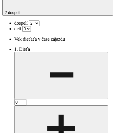
2 dospelí
dospelí
deti
Vek dieťaťa v čase zájazdu
1. Dieťa