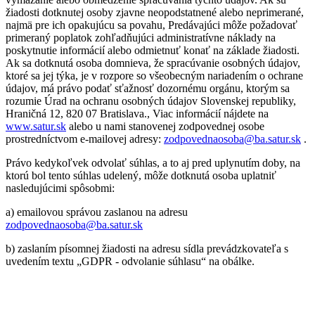
žiadosti dotknutej osoby zjavne neopodstatnené alebo neprimerané,
najmä pre ich opakujúcu sa povahu, Predávajúci môže požadovať
primeraný poplatok zohľadňujúci administratívne náklady na
poskytnutie informácií alebo odmietnuť konať na základe žiadosti.
Ak sa dotknutá osoba domnieva, že spracúvanie osobných údajov,
ktoré sa jej týka, je v rozpore so všeobecným nariadením o ochrane
údajov, má právo podať sťažnosť dozornému orgánu, ktorým sa
rozumie Úrad na ochranu osobných údajov Slovenskej republiky,
Hraničná 12, 820 07 Bratislava., Viac informácií nájdete na
www.satur.sk
alebo u nami stanovenej zodpovednej osobe
prostredníctvom e-mailovej adresy:
zodpovednaosoba@ba.satur.sk
.
Právo kedykoľvek odvolať súhlas, a to aj pred uplynutím doby, na
ktorú bol tento súhlas udelený, môže dotknutá osoba uplatniť
nasledujúcimi spôsobmi:
a) emailovou správou zaslanou na adresu
zodpovednaosoba@ba.satur.sk
b) zaslaním písomnej žiadosti na adresu sídla prevádzkovateľa s
uvedením textu „GDPR - odvolanie súhlasu“ na obálke.