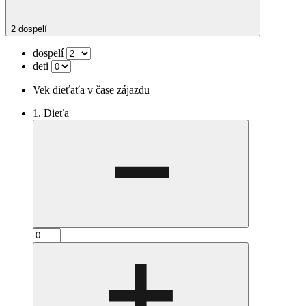
2 dospelí
dospelí
deti
Vek dieťaťa v čase zájazdu
1. Dieťa