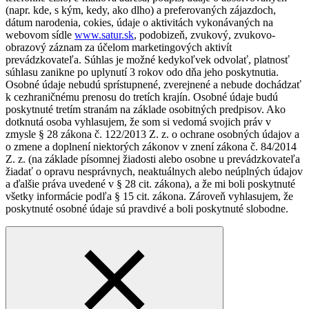
(napr. kde, s kým, kedy, ako dlho) a preferovaných zájazdoch,
dátum narodenia, cokies, údaje o aktivitách vykonávaných na
webovom sídle
www.satur.sk
, podobizeň, zvukový, zvukovo-
obrazový záznam za účelom marketingových aktivít
prevádzkovateľa. Súhlas je možné kedykoľvek odvolať, platnosť
súhlasu zanikne po uplynutí 3 rokov odo dňa jeho poskytnutia.
Osobné údaje nebudú sprístupnené, zverejnené a nebude dochádzať
k cezhraničnému prenosu do tretích krajín. Osobné údaje budú
poskytnuté tretím stranám na základe osobitných predpisov. Ako
dotknutá osoba vyhlasujem, že som si vedomá svojich práv v
zmysle § 28 zákona č. 122/2013 Z. z. o ochrane osobných údajov a
o zmene a doplnení niektorých zákonov v znení zákona č. 84/2014
Z. z. (na základe písomnej žiadosti alebo osobne u prevádzkovateľa
žiadať o opravu nesprávnych, neaktuálnych alebo neúplných údajov
a ďalšie práva uvedené v § 28 cit. zákona), a že mi boli poskytnuté
všetky informácie podľa § 15 cit. zákona. Zároveň vyhlasujem, že
poskytnuté osobné údaje sú pravdivé a boli poskytnuté slobodne.