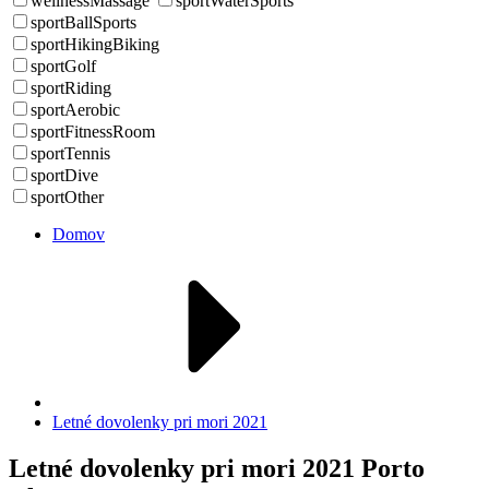
wellnessMassage
sportWaterSports
sportBallSports
sportHikingBiking
sportGolf
sportRiding
sportAerobic
sportFitnessRoom
sportTennis
sportDive
sportOther
Domov
Letné dovolenky pri mori 2021
Letné dovolenky pri mori 2021 Porto