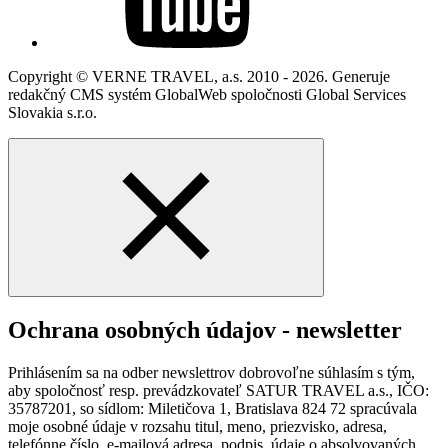
Copyright © VERNE TRAVEL, a.s. 2010 - 2026. Generuje
redakčný CMS systém GlobalWeb spoločnosti Global Services
Slovakia s.r.o.
Ochrana osobných údajov - newsletter
Prihlásením sa na odber newslettrov dobrovoľne súhlasím s tým,
aby spoločnosť resp. prevádzkovateľ SATUR TRAVEL a.s., IČO:
35787201, so sídlom: Miletičova 1, Bratislava 824 72 spracúvala
moje osobné údaje v rozsahu titul, meno, priezvisko, adresa,
telefónne číslo, e-mailová adresa, podpis, údaje o absolvovaných