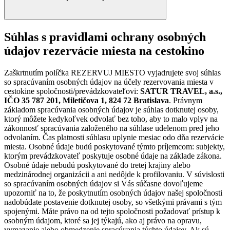
Súhlas s pravidlami ochrany osobných
údajov rezervácie miesta na cestokino
Zaškrtnutím políčka REZERVUJ MIESTO vyjadrujete svoj súhlas
so spracúvaním osobných údajov na účely rezervovania miesta v
cestokine spoločnosti/prevádzkovateľovi:
SATUR TRAVEL, a.s.,
IČO 35 787 201, Miletičova 1, 824 72 Bratislava
. Právnym
základom spracúvania osobných údajov je súhlas dotknutej osoby,
ktorý môžete kedykoľvek odvolať bez toho, aby to malo vplyv na
zákonnosť spracúvania založeného na súhlase udelenom pred jeho
odvolaním. Čas platnosti súhlasu uplynie mesiac odo dňa rezervácie
miesta. Osobné údaje budú poskytované týmto príjemcom: subjekty,
ktorým prevádzkovateľ poskytuje osobné údaje na základe zákona.
Osobné údaje nebudú poskytované do tretej krajiny alebo
medzinárodnej organizácii a ani nedôjde k profilovaniu. V súvislosti
so spracúvaním osobných údajov si Vás súčasne dovoľujeme
upozorniť na to, že poskytnutím osobných údajov našej spoločnosti
nadobúdate postavenie dotknutej osoby, so všetkými právami s tým
spojenými. Máte právo na od tejto spoločnosti požadovať prístup k
osobným údajom, ktoré sa jej týkajú, ako aj právo na opravu,
vymazanie alebo obmedzenie spracúvania týchto údajov. Ak sú