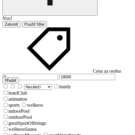
Nocí
Zatvoriť
Použiť filter
Cena za osobu
Hľadať
family
hotelClub
animation
sports
wellness
indoorPool
outdoorPool
greatSportOfferings
wellnessSauna