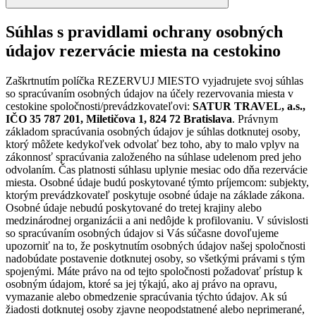
Súhlas s pravidlami ochrany osobných
údajov rezervácie miesta na cestokino
Zaškrtnutím políčka REZERVUJ MIESTO vyjadrujete svoj súhlas
so spracúvaním osobných údajov na účely rezervovania miesta v
cestokine spoločnosti/prevádzkovateľovi:
SATUR TRAVEL, a.s.,
IČO 35 787 201, Miletičova 1, 824 72 Bratislava
. Právnym
základom spracúvania osobných údajov je súhlas dotknutej osoby,
ktorý môžete kedykoľvek odvolať bez toho, aby to malo vplyv na
zákonnosť spracúvania založeného na súhlase udelenom pred jeho
odvolaním. Čas platnosti súhlasu uplynie mesiac odo dňa rezervácie
miesta. Osobné údaje budú poskytované týmto príjemcom: subjekty,
ktorým prevádzkovateľ poskytuje osobné údaje na základe zákona.
Osobné údaje nebudú poskytované do tretej krajiny alebo
medzinárodnej organizácii a ani nedôjde k profilovaniu. V súvislosti
so spracúvaním osobných údajov si Vás súčasne dovoľujeme
upozorniť na to, že poskytnutím osobných údajov našej spoločnosti
nadobúdate postavenie dotknutej osoby, so všetkými právami s tým
spojenými. Máte právo na od tejto spoločnosti požadovať prístup k
osobným údajom, ktoré sa jej týkajú, ako aj právo na opravu,
vymazanie alebo obmedzenie spracúvania týchto údajov. Ak sú
žiadosti dotknutej osoby zjavne neopodstatnené alebo neprimerané,