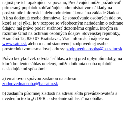
najmä pre ich opakujúcu sa povahu, Predávajúci môže požadovať
primeraný poplatok zohľadňujúci administratívne náklady na
poskytnutie informácií alebo odmietnuť konať na základe žiadosti.
Ak sa dotknutá osoba domnieva, že spracúvanie osobných údajov,
ktoré sa jej týka, je v rozpore so všeobecným nariadením o ochrane
údajov, má právo podať sťažnosť dozornému orgánu, ktorým sa
rozumie Úrad na ochranu osobných údajov Slovenskej republiky,
Hraničná 12, 820 07 Bratislava., Viac informácií nájdete na
www.satur.sk
alebo u nami stanovenej zodpovednej osobe
prostredníctvom e-mailovej adresy:
zodpovednaosoba@ba.satur.sk
.
Právo kedykoľvek odvolať súhlas, a to aj pred uplynutím doby, na
ktorú bol tento súhlas udelený, môže dotknutá osoba uplatniť
nasledujúcimi spôsobmi:
a) emailovou správou zaslanou na adresu
zodpovednaosoba@ba.satur.sk
b) zaslaním písomnej žiadosti na adresu sídla prevádzkovateľa s
uvedením textu „GDPR - odvolanie súhlasu“ na obálke.