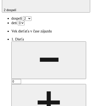
2 dospelí
dospelí
deti
Vek dieťaťa v čase zájazdu
1. Dieťa