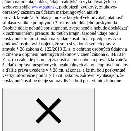
dátum narodenia, cokies, údaje o aktivitách vykonávaných na
webovom sídle
www.satur.sk
, podobizeň, zvukový, zvukovo-
obrazový záznam za účelom marketingových aktivít
prevádzkovateľa. Súhlas je možné kedykoľvek odvolať, platnosť
súhlasu zanikne po uplynutí 3 rokov odo dňa jeho poskytnutia.
Osobné údaje nebudú sprístupnené, zverejnené a nebude dochádzať
k cezhraničnému prenosu do tretích krajín. Osobné údaje budú
poskytnuté tretím stranám na základe osobitných predpisov. Ako
dotknutá osoba vyhlasujem, že som si vedomá svojich práv v
zmysle § 28 zákona č. 122/2013 Z. z. o ochrane osobných údajov a
o zmene a doplnení niektorých zákonov v znení zákona č. 84/2014
Z. z. (na základe písomnej žiadosti alebo osobne u prevádzkovateľa
žiadať o opravu nesprávnych, neaktuálnych alebo neúplných údajov
a ďalšie práva uvedené v § 28 cit. zákona), a že mi boli poskytnuté
všetky informácie podľa § 15 cit. zákona. Zároveň vyhlasujem, že
poskytnuté osobné údaje sú pravdivé a boli poskytnuté slobodne.