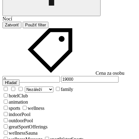
Nocí
Zatvoriť
Použiť filter
Cena za osobu
Hľadať
family
hotelClub
animation
sports
wellness
indoorPool
outdoorPool
greatSportOfferings
wellnessSauna