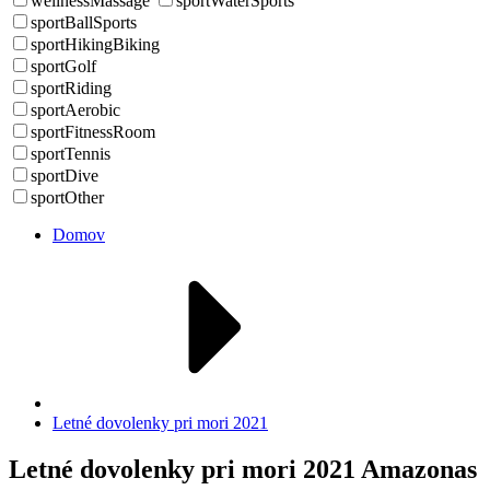
wellnessMassage
sportWaterSports
sportBallSports
sportHikingBiking
sportGolf
sportRiding
sportAerobic
sportFitnessRoom
sportTennis
sportDive
sportOther
Domov
Letné dovolenky pri mori 2021
Letné dovolenky pri mori 2021 Amazonas